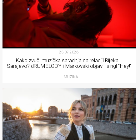
23.07.2026.
Kako zvuči muzička saradnja na relaciji Rijeka –
Sarajevo? dRUMELODY i Markovski objavili singl “Hey!”
MUZIKA