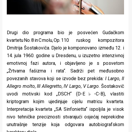
Drugi dio programa bio je posvećen Gudačkom
kvartetu No. 8 in C molu, Op. 110 ruskog kompozitora
Dmitrija Šostakoviča. Djelo je komponovano između 12. i
14. jula 1960. godine u Dresdenu, u izuzetno intenzivnoj
emotivnoj fazi autora, i objavljeno je s posvetom
„Žrtvama fašizma i rata“. Sadrži pet međusobno
povezanih stavova koji se izvode bez prekida
: I Largo
,
II
Allegro molto
,
III Allegretto
,
IV Largo
,
V Largo
. Šostakovič
uvodi motivski kod „DSCH“ (D-E♭-C-B), vlastiti
kriptogram kojim ujedinjuje cijelu matricu kvarteta.
Interpretacija kvarteta „SA Sinfonietta“ ispoljila je visok
nivo tehničke preciznosti stvarajući osjećaj neprekidne
unutrašnje tenzije koja odgovara autobiografskom