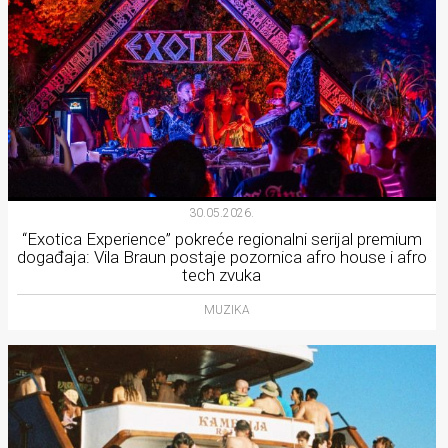
30.05.2026.
“Exotica Experience” pokreće regionalni serijal premium
događaja: Vila Braun postaje pozornica afro house i afro
tech zvuka
MUZIKA