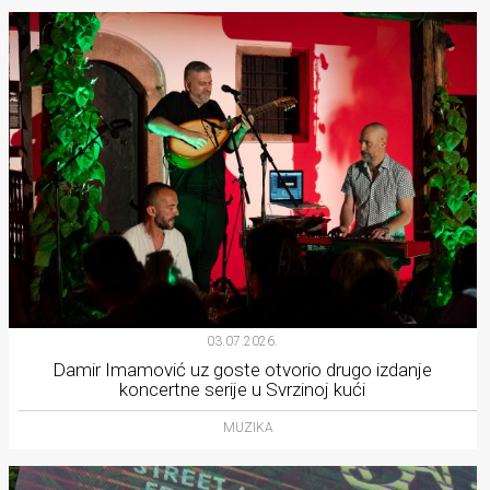
03.07.2026.
Damir Imamović uz goste otvorio drugo izdanje
koncertne serije u Svrzinoj kući
MUZIKA