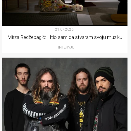
21.07.2026.
Mirza Redžepagić: Htio sam da stvaram svoju muziku
INTERVJU