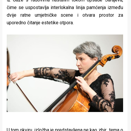
čime se uspostavlja interlokalna linija pamćenja između
dvije ratne umjetničke scene i otvara prostor za
uporedno čitanje estetike otpora.
U tom okviru, izložba je predstavljena ne kao zbir „tema o