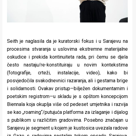
Seith je naglasila da je kuratorski fokus i u Sarajevu na
procesima stvaranja u uslovima ekstremne materijalne
oskudice i prekida kontinuiteta rada, pri čemu se djela
često nastaju/re-konstituiraju u novim kontekstima
(fotografije, crteži, instalacije, video), kako bi
posvjedočila svakodnevnici razaranja, ali i gestama brige
i solidarnosti. Ovakav pristup—bilježen dokumentarnim i
poetskim registrom—u skladu je s opštom koncepcijom
Biennala koja okuplja više od pedeset umjetnika i razvija
se kao „roaming“/putujuća platforma za izlaganje i dijalog
s publikom u različitim gradovima. Posebno značajan u
Sarajevu je segment u kojem je kustosica uvezala radove
iz Gaze s radovima nastalim tokom opsade Sarajeva,