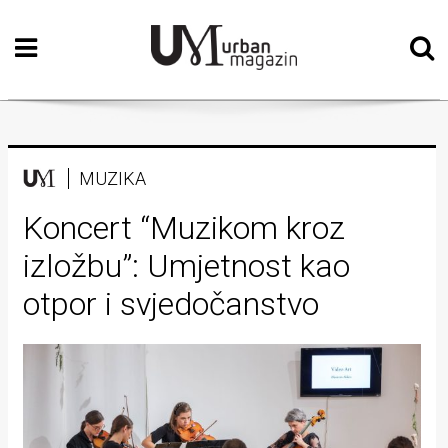
Početna
Vizualne
umjetnosti
Teatar
MUZIKA
Književnost
Koncert “Muzikom kroz
izložbu”: Umjetnost kao
Muzika
otpor i svjedočanstvo
Film
Intervju
Kolumne
Kultura