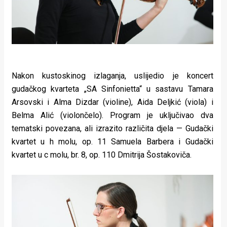
Nakon kustoskinog izlaganja, uslijedio je koncert
gudačkog kvarteta „SA Sinfonietta“ u sastavu Tamara
Arsovski i Alma Dizdar (violine), Aida Deljkić (viola) i
Belma Alić (violončelo). Program je uključivao dva
tematski povezana, ali izrazito različita djela — Gudački
kvartet u h molu, op. 11 Samuela Barbera i Gudački
kvartet u c molu, br. 8, op. 110 Dmitrija Šostakoviča.