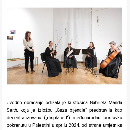
rade
Urban
Places
Aktivizam
Aktuelnosti
Promo
About
Urban
Magazin
Uvodno obraćanje održala je kustosica Gabriela Manda
Seith, koja je izložbu „Gaza bijenale“ predstavila kao
decentralizovanu („displaced“) međunarodnu postavku
pokrenutu u Palestini u aprilu 2024. od strane umjetnika