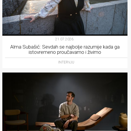
21.07.2026.
Alma Subašić: Sevdah se najbolje razumije kada ga
istovremeno proučavamo i živimo
INTERVJU