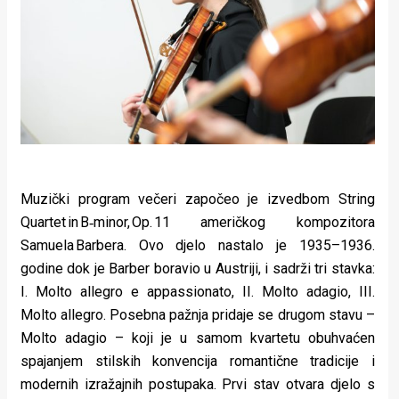
Muzički program večeri započeo je izvedbom String
Quartet in B‑minor, Op. 11 američkog kompozitora
Samuela Barbera. Ovo djelo nastalo je 1935–1936.
godine dok je Barber boravio u Austriji, i sadrži tri stavka:
I. Molto allegro e appassionato, II. Molto adagio, III.
Molto allegro. Posebna pažnja pridaje se drugom stavu –
Molto adagio – koji je u samom kvartetu obuhvaćen
spajanjem stilskih konvencija romantične tradicije i
modernih izražajnih postupaka. Prvi stav otvara djelo s