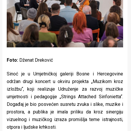
Lifestyle
Beauty
Fashion
Zdravlje
Za
Foto:
Dženat Dreković
stolom
Sinoć je u Umjetničkoj galeriji Bosne i Hercegovine
Život
održan drugi koncert u okviru projekta „Muzikom kroz
u
izložbu“, koji realizuje Udruženje za razvoj muzičke
umjetnosti i pedagogije „Strings Attached Sinfonietta“.
pokretu
Događaj je bio posvećen susretu zvuka i slike, muzike i
prostora, a publika je imala priliku da kroz sinergiju
Ideje
vizuelnog i muzičkog izraza promišlja teme istrajnosti,
koje
otpora i ljudske krhkosti.