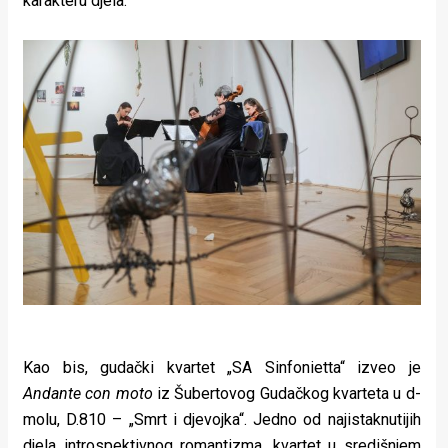
karakteru djela.
Kao bis, gudački kvartet „SA Sinfonietta“ izveo je
Andante con moto
iz Šubertovog Gudačkog kvarteta u d-
molu, D.810 – „Smrt i djevojka“. Jedno od najistaknutijih
djela introspektivnog romantizma, kvartet u središnjem