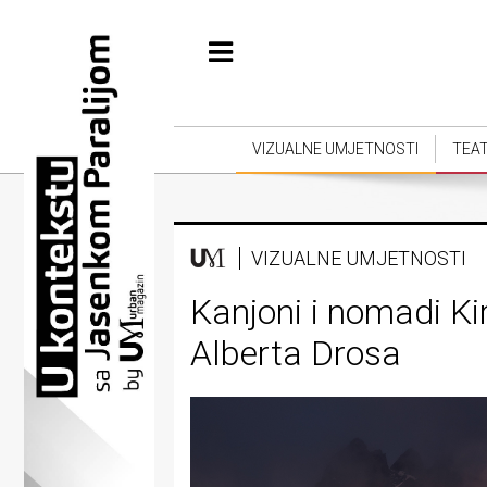
Početna
Vizualne
umjetnosti
VIZUALNE UMJETNOSTI
TEA
Teatar
Književnost
VIZUALNE UMJETNOSTI
Muzika
Kanjoni i nomadi Ki
Film
Alberta Drosa
Intervju
Kolumne
Kultura