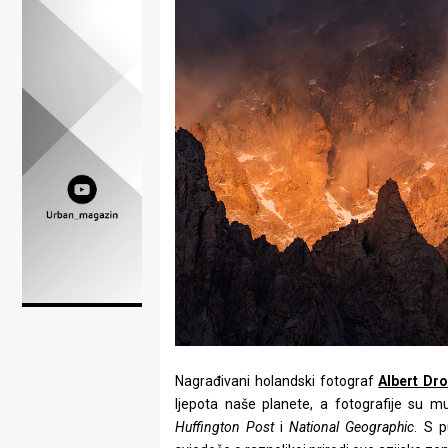
Lifestyle
Beauty
Fashion
Zdravlje
Za
stolom
Život
u
pokretu
Nagrađivani holandski fotograf
Albert Dr
Ideje
ljepota naše planete, a fotografije su 
koje
Huffington Post
i
National Geographic
. S p