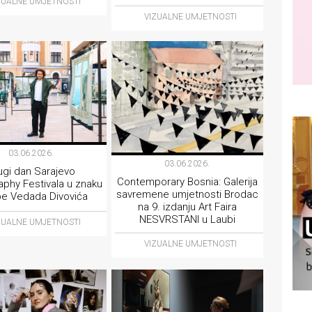
ZUALNE UMJETNOSTI
VIZUALNE UMJETNOSTI
03.06.2026.
03.06.2026.
ugi dan Sarajevo
Contemporary Bosnia: Galerija
phy Festivala u znaku
savremene umjetnosti Brodac
be Vedada Divovića
na 9. izdanju Art Faira
NESVRSTANI u Laubi
ZUALNE UMJETNOSTI
VIZUALNE UMJETNOSTI