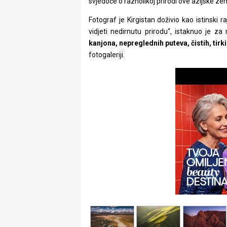
svjedoče o raznolikoj prirodi ove azijske zem
rade
Fotograf je Kirgistan doživio kao istinski ra
Urban
vidjeti nedirnutu prirodu“, istaknuo je za
kanjona, nepreglednih puteva, čistih, tirk
Places
fotogaleriji.
Aktivizam
Aktuelnosti
Promo
About
Urban
Magazin