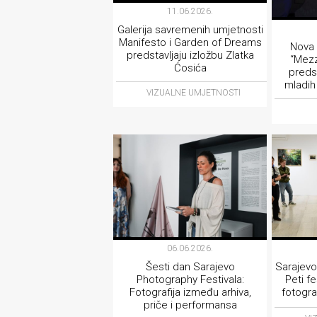
11.06.2026.
Galerija savremenih umjetnosti
Manifesto i Garden of Dreams
Nova 
predstavljaju izložbu Zlatka
“Mezz
Ćosića
predst
mladih
VIZUALNE UMJETNOSTI
06.06.2026.
Šesti dan Sarajevo
Sarajevo
Photography Festivala:
Peti fe
Fotografija između arhiva,
fotograf
priče i performansa