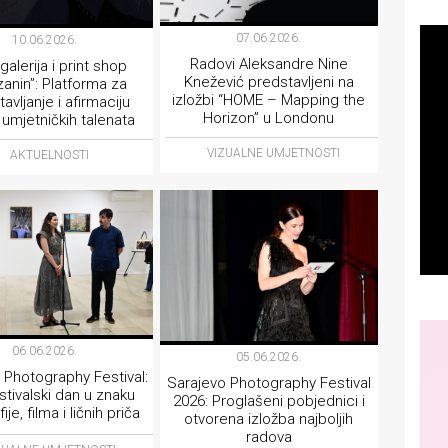
07.06.2026.
10.06.2026.
Radovi Aleksandre Nine
galerija i print shop
Knežević predstavljeni na
anin”: Platforma za
izložbi “HOME – Mapping the
avljanje i afirmaciju
Horizon” u Londonu
 umjetničkih talenata
VIZUALNE UMJETNOSTI
AKTUELNOSTI
06.06.2026.
05.06.2026.
 Photography Festival:
Sarajevo Photography Festival
stivalski dan u znaku
2026: Proglašeni pobjednici i
ije, filma i ličnih priča
otvorena izložba najboljih
radova