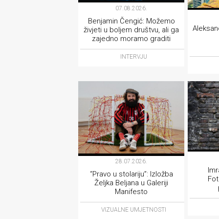
07.08.2026.
Benjamin Čengić: Možemo
Aleksand
živjeti u boljem društvu, ali ga
zajedno moramo graditi
INTERVJU
28.07.2026.
Imr
“Pravo u stolariju”: Izložba
Fot
Željka Beljana u Galeriji
Manifesto
VIZUALNE UMJETNOSTI