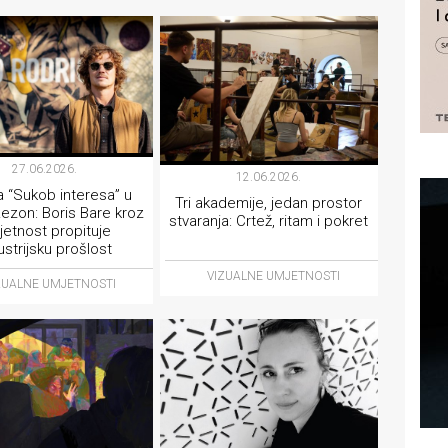
27.06.2026.
12.06.2026.
a “Sukob interesa” u
Tri akademije, jedan prostor
 Rezon: Boris Bare kroz
stvaranja: Crtež, ritam i pokret
etnost propituje
ustrijsku prošlost
VIZUALNE UMJETNOSTI
ZUALNE UMJETNOSTI