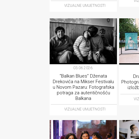
VI
VIZUALNE UMJETNOSTI
03.06.2026.
“Balkan Blues” Dženata
Dr
Drekovića na Mikser Festivalu
Photogra
u Novom Pazaru: Fotografska
izlož
potraga za autentičnošću
Balkana
VI
VIZUALNE UMJETNOSTI