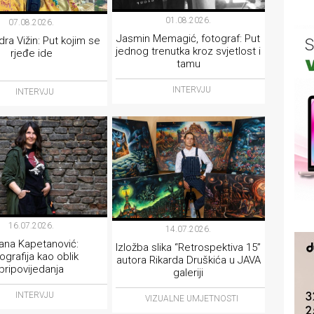
01.08.2026.
07.08.2026.
Jasmin Memagić, fotograf: Put
ra Vižin: Put kojim se
jednog trenutka kroz svjetlost i
rjeđe ide
tamu
INTERVJU
INTERVJU
16.07.2026.
14.07.2026.
ana Kapetanović:
Izložba slika “Retrospektiva 15”
ografija kao oblik
autora Rikarda Druškića u JAVA
pripovijedanja
galeriji
INTERVJU
VIZUALNE UMJETNOSTI