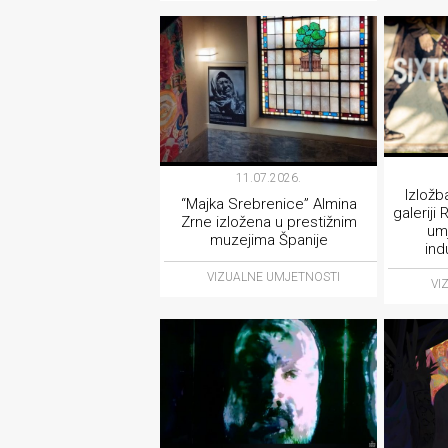
11.07.2026.
Izložb
“Majka Srebrenice” Almina
galeriji
Zrne izložena u prestižnim
umj
muzejima Španije
ind
VIZUALNE UMJETNOSTI
VI