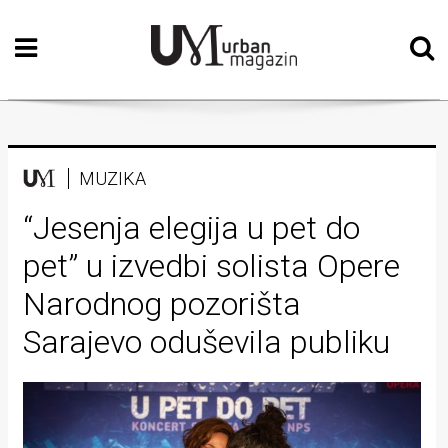
Početna
Vizualne
umjetnosti
Teatar
MUZIKA
Književnost
“Jesenja elegija u pet do
pet” u izvedbi solista Opere
Muzika
Narodnog pozorišta
Film
Sarajevo oduševila publiku
Intervju
Kolumne
Kultura