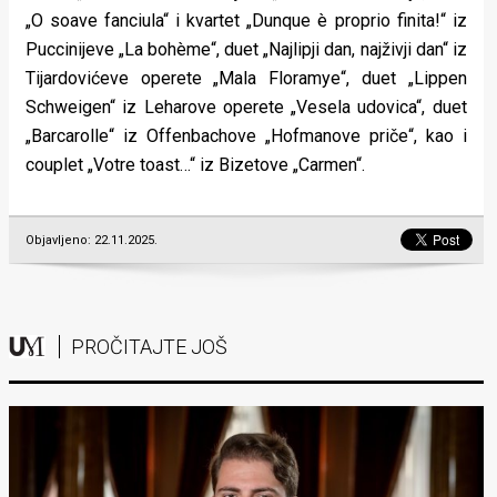
„O soave fanciula“ i kvartet „Dunque è proprio finita!“ iz
Puccinijeve „La bohème“, duet „Najlipji dan, najživji dan“ iz
Tijardovićeve operete „Mala Floramye“, duet „Lippen
Schweigen“ iz Leharove operete „Vesela udovica“, duet
„Barcarolle“ iz Offenbachove „Hofmanove priče“, kao i
couplet „Votre toast…“ iz Bizetove „Carmen“.
Objavljeno: 22.11.2025.
PROČITAJTE JOŠ