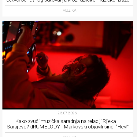
MUZIKA
23.07.2026.
Kako zvuči muzička saradnja na relaciji Rijeka –
Sarajevo? dRUMELODY i Markovski objavili singl “Hey!”