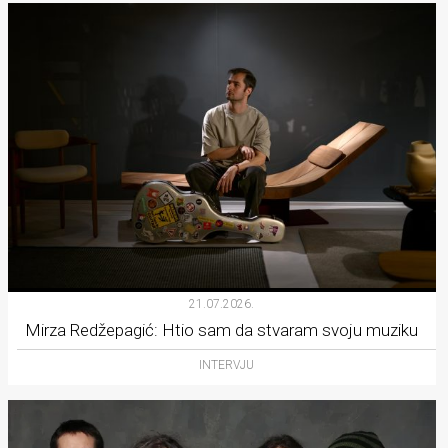
21.07.2026.
Mirza Redžepagić: Htio sam da stvaram svoju muziku
INTERVJU