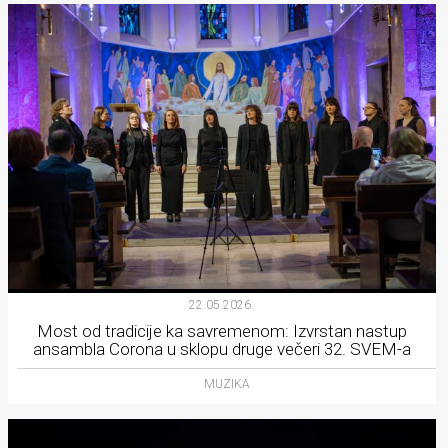
22.05.2026.
Most od tradicije ka savremenom: Izvrstan nastup
ansambla Corona u sklopu druge večeri 32. SVEM-a
MUZIKA