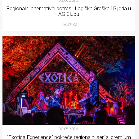
03.06.2026.
Regionalni alternativni potresi: Logička Greška i Bijeda u
AG Clubu
MUZIKA
30.05.2026.
“Exotica Experience” pokreće regionalni serijal premium