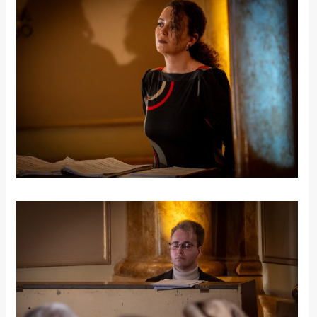
rade
Urban
Places
Aktivizam
Aktuelnosti
Promo
About
Urban
Magazin