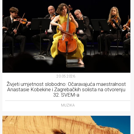
20.05.2026.
Živjeti umjetnost slobodno: Očaravajuća maestralnost
Anastasie Kobekine i Zagrebačkih solista na otvorenju
32. SVEM-a
MUZIKA