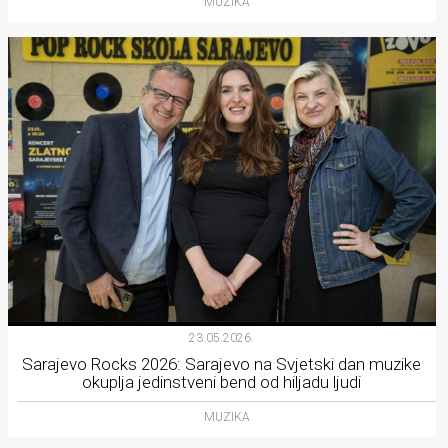
MUZIKA
23.05.2026.
Sarajevo Rocks 2026: Sarajevo na Svjetski dan muzike
okuplja jedinstveni bend od hiljadu ljudi
MUZIKA