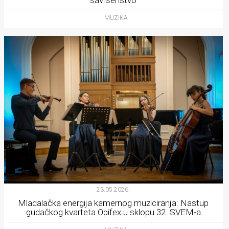
MUZIKA
23.05.2026.
Mladalačka energija kamernog muziciranja: Nastup
gudačkog kvarteta Opifex u sklopu 32. SVEM-a