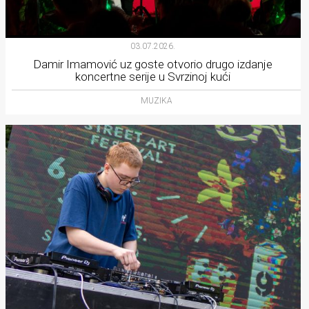
03.07.2026.
Damir Imamović uz goste otvorio drugo izdanje
koncertne serije u Svrzinoj kući
MUZIKA