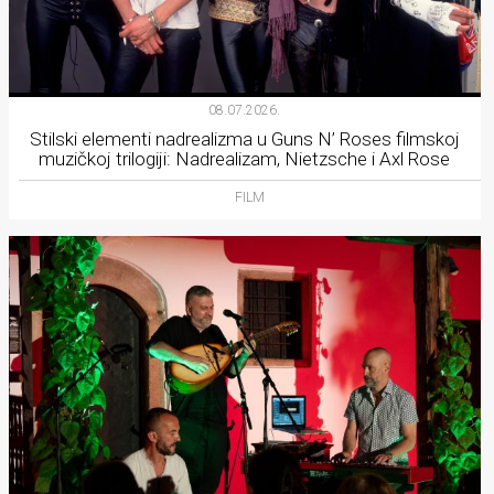
08.07.2026.
Stilski elementi nadrealizma u Guns N’ Roses filmskoj
muzičkoj trilogiji: Nadrealizam, Nietzsche i Axl Rose
FILM