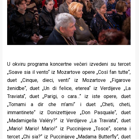
U okviru programa koncertne večeri izvedeni su tercet
„Soave sia il vento“ iz Mozartove opere „Così fan tutte“,
duet „Cinque, dieci, venti“ iz Mozartove „Figarove
ženidbe“, duet „Un di felice, eterea“ iz Verdijeve „La
Traviata“, duet „Parigi, o cara…“ iz iste opere, duet
„Tornami a dir che m’ami“ i duet „Cheti, cheti,
immantinete“ iz Donizettijeve „Don Pasquale“, duet
„Madamigella Valéry?“ iz Verdijeve „La Traviata“, duet
„Mario! Mario! Mario!“ iz Puccinijeve „Tosce“, scena i
tercet „Chi sia?“ iz Puccinijeve „Madama Butterfly“, duet