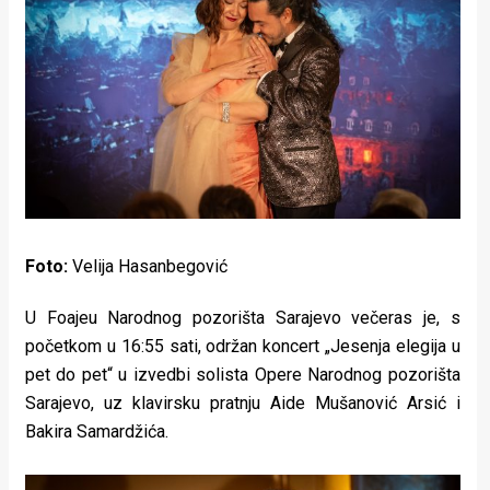
Lifestyle
Beauty
Fashion
Zdravlje
Za
stolom
Foto:
Velija Hasanbegović
Život
U Foajeu Narodnog pozorišta Sarajevo večeras je, s
u
početkom u 16:55 sati, održan koncert „Jesenja elegija u
pokretu
pet do pet“ u izvedbi solista Opere Narodnog pozorišta
Sarajevo, uz klavirsku pratnju Aide Mušanović Arsić i
Ideje
Bakira Samardžića.
koje