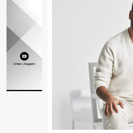
Lifestyle
Beauty
Fashion
Zdravlje
Za
stolom
Život
u
pokretu
Ideje
koje