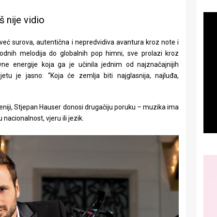
š nije vidio
 već surova, autentična i nepredvidiva avantura kroz note i
odnih melodija do globalnih pop himni, sve prolazi kroz
ne energije koja ga je učinila jednim od najznačajnijih
etu je jasno: “Koja će zemlja biti najglasnija, najluđa,
ljeniji, Stjepan Hauser donosi drugačiju poruku – muzika ima
nacionalnost, vjeru ili jezik.