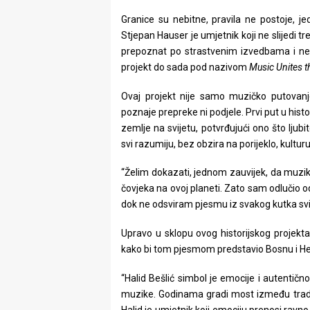
rade
Granice su nebitne, pravila ne postoje, j
Stjepan Hauser je umjetnik koji ne slijedi tr
Urban
prepoznat po strastvenim izvedbama i nepon
Places
projekt do sada pod nazivom
Music Unites t
Aktivizam
Ovaj projekt nije samo muzičko putovanj
poznaje prepreke ni podjele. Prvi put u histo
Aktuelnosti
zemlje na svijetu, potvrđujući ono što ljubi
svi razumiju, bez obzira na porijeklo, kulturu i
Promo
“Želim dokazati, jednom zauvijek, da muzika
About
čovjeka na ovoj planeti. Zato sam odlučio o
dok ne odsviram pjesmu iz svakog kutka svi
Urban
Upravo u sklopu ovog historijskog projekta
Magazin
kako bi tom pjesmom predstavio Bosnu i H
“Halid Bešlić simbol je emocije i autentičn
muzike. Godinama gradi most između tradi
Halid je umjetnik koji emociju prenosi ravn