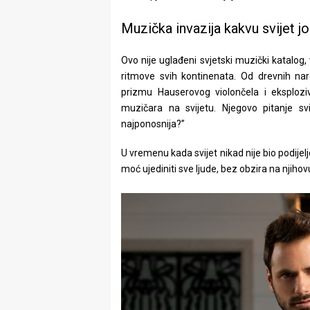
Muzička invazija kakvu svijet jo
Ovo nije uglađeni svjetski muzički katalog,
ritmove svih kontinenata. Od drevnih nar
prizmu Hauserovog violončela i eksploziv
muzičara na svijetu. Njegovo pitanje svij
najponosnija?”
U vremenu kada svijet nikad nije bio podije
moć ujediniti sve ljude, bez obzira na njihovu 