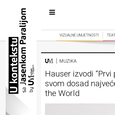
Početna
Vizualne
umjetnosti
VIZUALNE UMJETNOSTI
TEA
Teatar
Književnost
MUZIKA
Muzika
Hauser izvodi “Prvi
Film
svom dosad najveće
Intervju
the World
Kolumne
Kultura