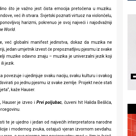
edino što je važno jest čista emocija pretočena u muziku.
endove, već ih stvara. Svjetski poznati virtuoz na violončelu,
ovljivoj harizmi, pokrenuo je svoj najveći i najodvažniji
he World
.
e, već globalni manifest jedinstva, dokaz da muzika ne
riji, jedan umjetnik izvest će prepoznatljivu pjesmu iz svake
telji muzike odavno znaju – muzika je univerzalni jezik koji
li jezik.
 povezuje i ujedinjuje svaku naciju, svaku kulturu i svakog
dsvirati po jednu pjesmu iz svake zemlje. Projekt neće stati
jeta”, kaže Hauser.
, Hauser je izveo i
Prvi poljubac
, čuveni hit Halida Bešlića,
ercegovinu.
osti te je ujedno i jedan od najvećih interpretatora narodne
cije i modernog zvuka, ostajući vjeran izvornom sevdahu.
o u srce, a ova pjesma ima nevjerovatnu moć – čim je čuješ,