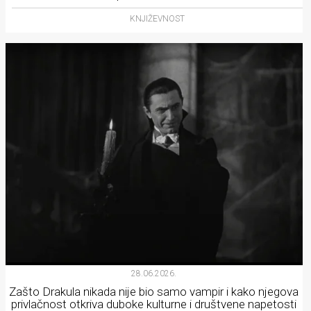
KNJIŽEVNOST
28.06.2026.
Zašto Drakula nikada nije bio samo vampir i kako njegova
privlačnost otkriva duboke kulturne i društvene napetosti