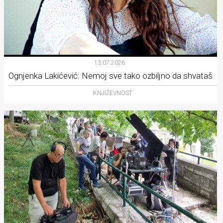
13.07.2026.
Ognjenka Lakićević: Nemoj sve tako ozbiljno da shvataš
KNJIŽEVNOST