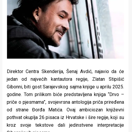
Lifestyle
Beauty
Fashion
Zdravlje
Za
stolom
Direktor Centra Skenderija, Šenaj Avdić, najavio da će
Život
jedan od najvećih kantautora regije, Zlatan Stipišić
Gibonni, biti gost Sarajevskog sajma knjige u aprilu 2025.
u
godine. Tom prilikom biće predstavljena knjiga “Drvo –
pokretu
priče o pjesmama”, svojevrsna antologija priča priređena
od strane Đorđa Matića. Ovaj ambiciozan književni
Ideje
pothvat okuplja 26 pisaca iz Hrvatske i šire regije, koji su
koje
kroz svoje tekstove dali jedinstvene interpretacije