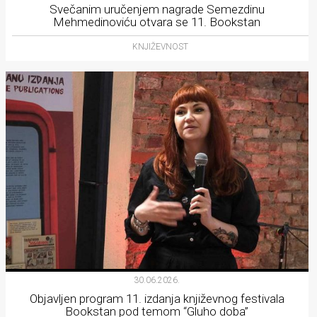
Svečanim uručenjem nagrade Semezdinu
Mehmedinoviću otvara se 11. Bookstan
KNJIŽEVNOST
30.06.2026.
Objavljen program 11. izdanja književnog festivala
Bookstan pod temom “Gluho doba”