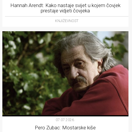
Hannah Arendt: Kako nastaje svijet u kojem čovjek
prestaje vidjeti čovjeka
KNJIŽEVNOST
07.07.2026.
Pero Zubac: Mostarske kiše