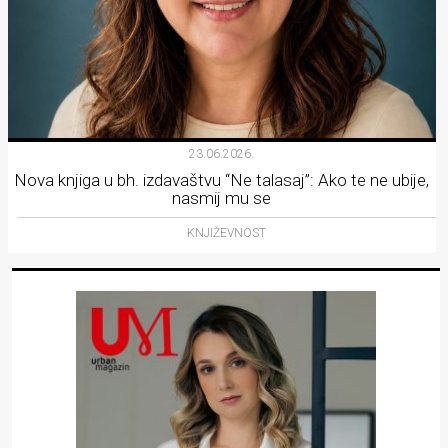
23.06.2026.
Nova knjiga u bh. izdavaštvu “Ne talasaj”: Ako te ne ubije,
nasmij mu se
KNJIŽEVNOST