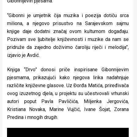
Gibonnijevih pjesama.
rade
“Gibonni je umjetnik čija muzika i poezija dotiču srca
Urban
miliona, a njegovo prisustvo na Sarajevskom sajmu
Places
knjige daje dodatni značaj ovom kulturnom događaju.
Pozivam sve ljubitelje književnosti i muzike da nam se
Aktivizam
pridruže da zajedno doživimo čaroliju riječi i melodija”,
Aktuelnosti
izjavio je Avdić.
Promo
Knjiga “Drvo” donosi priče inspirisane Gibonnijevim
pjesmama, prikazujući kako njegova lirika nadahnjuje
About
različite književne glasove. Uz Đorđa Matića, priređivača
Urban
ovog izuzetnog djela, u projektu su učestvovali vrhunski
autori poput Pavla Pavličića, Miljenka Jergovića,
Magazin
Kristiana Novaka, Marine Vujčić, Ivane Šojat, Zorana
Predina i mnogih drugih.