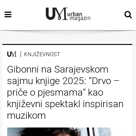
Početna
Vizualne
umjetnosti
Teatar
KNJIŽEVNOST
Književnost
Gibonni na Sarajevskom
sajmu knjige 2025: “Drvo –
Muzika
priče o pjesmama” kao
Film
književni spektakl inspirisan
Intervju
muzikom
Kolumne
Kultura