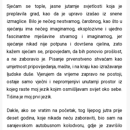
Sjećam se tople, jasne jutarnje svjetlosti koja je
preplavila grad, kao da je upravo izašao iz snene
izmaglice. Bilo je nečeg nestvarnog, čarobnog, kao što u
sjećanju ima nečeg imaginarnog, eksplozivne i ujedno
fascinantne mješavine stvarnog i imaginarnog, jer
sjećanje nikad nije potpuna i dovršena cjelina, zato
kažem sjećam se, pripovjedam, da bih ponovio prošlost,
a ne zaboravio je. Pisanje prvenstveno shvaćam kao
umjetnost pripovijedanja, mašte, i na kraju kao izražavanje
ljudske duše. Vjerujem da vrijeme zapravo ne postoji,
ostaje samo vječni i nepromjenjivi unutarnji prostor iz
kojeg raste moj jezik kojim osmišljavam svijet oko sebe.
Tišina je moj prvi jezik.
Dakle, ako se vratim na početak, tog lijepog jutra prije
deset godina, koje nikada neću zaboraviti, bio sam na
sarajevskom autobusnom kolodvoru, gdje je završilo