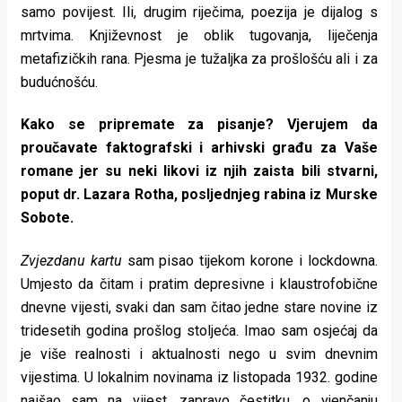
samo povijest. Ili, drugim riječima, poezija je dijalog s
mrtvima. Književnost je oblik tugovanja, liječenja
metafizičkih rana. Pjesma je tužaljka za prošlošću ali i za
budućnošću.
Kako se pripremate za pisanje? Vjerujem da
proučavate faktografski i arhivski građu za Vaše
romane jer su neki likovi iz njih zaista bili stvarni,
poput dr. Lazara Rotha, posljednjeg rabina iz Murske
Sobote.
Zvjezdanu kartu
sam pisao tijekom korone i lockdowna.
Umjesto da čitam i pratim depresivne i klaustrofobične
dnevne vijesti, svaki dan sam čitao jedne stare novine iz
tridesetih godina prošlog stoljeća. Imao sam osjećaj da
je više realnosti i aktualnosti nego u svim dnevnim
vijestima. U lokalnim novinama iz listopada 1932. godine
naišao sam na vijest, zapravo čestitku, o vjenčanju