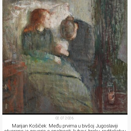
02.07.2026.
Marijan Košiček: Među prvima u bivšoj Jugoslaviji
otvoreno je govorio o spolnosti, ljubavi, braku, roditeljstvu