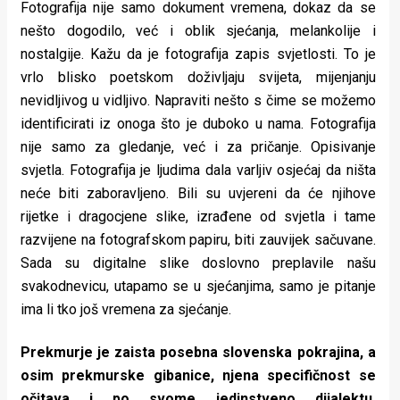
Fotografija nije samo dokument vremena, dokaz da se
nešto dogodilo, već i oblik sjećanja, melankolije i
nostalgije. Kažu da je fotografija zapis svjetlosti. To je
vrlo blisko poetskom doživljaju svijeta, mijenjanju
nevidljivog u vidljivo. Napraviti nešto s čime se možemo
identificirati iz onoga što je duboko u nama. Fotografija
nije samo za gledanje, već i za pričanje. Opisivanje
svjetla. Fotografija je ljudima dala varljiv osjećaj da ništa
neće biti zaboravljeno. Bili su uvjereni da će njihove
rijetke i dragocjene slike, izrađene od svjetla i tame
razvijene na fotografskom papiru, biti zauvijek sačuvane.
Sada su digitalne slike doslovno preplavile našu
svakodnevicu, utapamo se u sjećanjima, samo je pitanje
ima li tko još vremena za sjećanje.
Prekmurje je zaista posebna slovenska pokrajina, a
osim prekmurske gibanice, njena specifičnost se
očitava i po svome jedinstveno dijalektu.