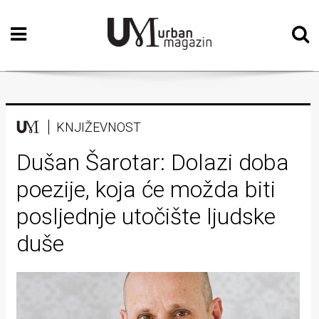
Početna
Vizualne
umjetnosti
Teatar
KNJIŽEVNOST
Književnost
Dušan Šarotar: Dolazi doba
poezije, koja će možda biti
Muzika
posljednje utočište ljudske
Film
duše
Intervju
Kolumne
Kultura