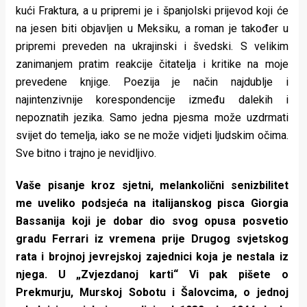
kući Fraktura, a u pripremi je i španjolski prijevod koji će
na jesen biti objavljen u Meksiku, a roman je također u
pripremi preveden na ukrajinski i švedski. S velikim
zanimanjem pratim reakcije čitatelja i kritike na moje
prevedene knjige. Poezija je način najdublje i
najintenzivnije korespondencije između dalekih i
nepoznatih jezika. Samo jedna pjesma može uzdrmati
svijet do temelja, iako se ne može vidjeti ljudskim očima.
Sve bitno i trajno je nevidljivo.
Vaše pisanje kroz sjetni, melankolični senizbilitet
me uveliko podsjeća na italijanskog pisca Giorgia
Bassanija koji je dobar dio svog opusa posvetio
gradu Ferrari iz vremena prije Drugog svjetskog
rata i brojnoj jevrejskoj zajednici koja je nestala iz
njega. U „Zvjezdanoj karti“ Vi pak pišete o
Prekmurju, Murskoj Sobotu i Šalovcima, o jednoj