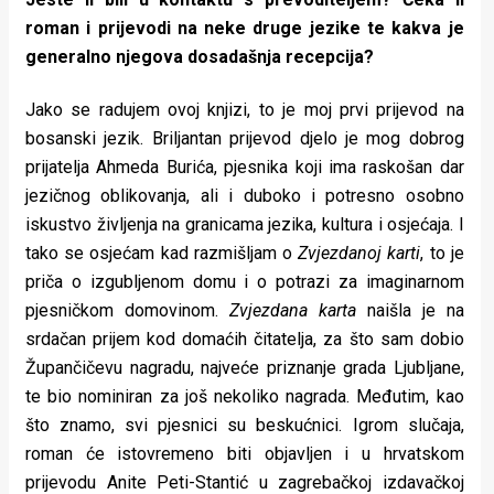
roman i prijevodi na neke druge jezike te kakva je
generalno njegova dosadašnja recepcija?
Jako se radujem ovoj knjizi, to je moj prvi prijevod na
bosanski jezik. Briljantan prijevod djelo je mog dobrog
prijatelja Ahmeda Burića, pjesnika koji ima raskošan dar
jezičnog oblikovanja, ali i duboko i potresno osobno
iskustvo življenja na granicama jezika, kultura i osjećaja. I
tako se osjećam kad razmišljam o
Zvjezdanoj karti
, to je
priča o izgubljenom domu i o potrazi za imaginarnom
pjesničkom domovinom.
Zvjezdana karta
naišla je na
srdačan prijem kod domaćih čitatelja, za što sam dobio
Župančičevu nagradu, najveće priznanje grada Ljubljane,
te bio nominiran za još nekoliko nagrada. Međutim, kao
što znamo, svi pjesnici su beskućnici. Igrom slučaja,
roman će istovremeno biti objavljen i u hrvatskom
prijevodu Anite Peti-Stantić u zagrebačkoj izdavačkoj