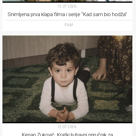
12.07.2026.
Snimljena prva klapa filma i serije “Kad sam bio hodža”
FILM
12.07.2026.
Kenan Zuković: Kratki ljubavni priručnik za