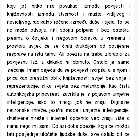
koju još nitko nije povukao, između povijesti i
književnosti, između stvarnosti i mašte, vidljivog i
nevidljivog, radikalno rečeno, između duše i tijela. To se
ne može odvojiti, niti spojiti potpuno i bez ostatka,
pjesma o čovjeku i njegovom boravku u vremenu i
prostoru uvijek će se činiti drukčijom od povijesne
rasprave na istu temu. Ali poeziju ne treba zlorabiti za
povijesnu laž, a dakako ni obrnuto. Ostalo je samo
sjećanje. Imam osjećaj da se povijest iscrpila, a s njom i
priča kao prestižni oblik književnosti, svijet bez volje i
reprezentacije, slika svijeta bez melankolije, kao čista
autofikcijska pripovijest, završila je s pojavom umjetne
inteligencije, iako to mnogi još ne znaju. Digitalne
neuronske mreže, jezični modeli umjetne inteligencije,
društvene mreže i internet općenito već znaju više o
nama nego mi sami.
Dolazi doba poezije, koja će možda
biti posljednje utočište ljudske duše, sve ostalo bit će