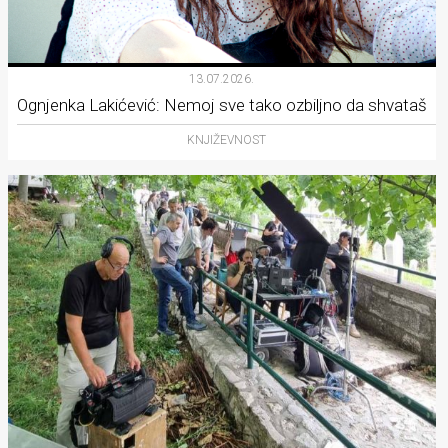
13.07.2026.
Ognjenka Lakićević: Nemoj sve tako ozbiljno da shvataš
KNJIŽEVNOST