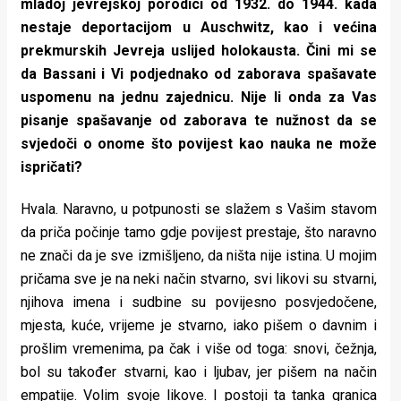
mladoj jevrejskoj porodici od 1932. do 1944. kada
nestaje deportacijom u Auschwitz, kao i većina
prekmurskih Jevreja uslijed holokausta. Čini mi se
da Bassani i Vi podjednako od zaborava spašavate
uspomenu na jednu zajednicu. Nije li onda za Vas
pisanje spašavanje od zaborava te nužnost da se
svjedoči o onome što povijest kao nauka ne može
ispričati?
Hvala. Naravno, u potpunosti se slažem s Vašim stavom
da priča počinje tamo gdje povijest prestaje, što naravno
ne znači da je sve izmišljeno, da ništa nije istina. U mojim
pričama sve je na neki način stvarno, svi likovi su stvarni,
njihova imena i sudbine su povijesno posvjedočene,
mjesta, kuće, vrijeme je stvarno, iako pišem o davnim i
prošlim vremenima, pa čak i više od toga: snovi, čežnja,
bol su također stvarni, kao i ljubav, jer pišem na način
empatije. Volim svoje likove. I postoji ta tanka granica