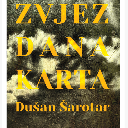
rade
Urban
Places
Aktivizam
Aktuelnosti
Promo
About
Urban
Magazin