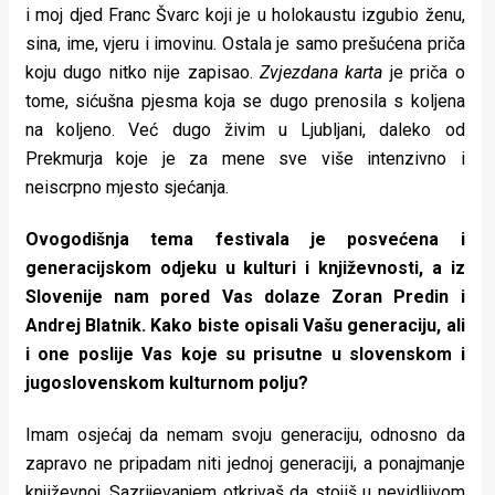
i moj djed Franc Švarc koji je u holokaustu izgubio ženu,
sina, ime, vjeru i imovinu. Ostala je samo prešućena priča
koju dugo nitko nije zapisao.
Zvjezdana karta
je priča o
tome, sićušna pjesma koja se dugo prenosila s koljena
na koljeno. Već dugo živim u Ljubljani, daleko od
Prekmurja koje je za mene sve više intenzivno i
neiscrpno mjesto sjećanja.
Ovogodišnja tema festivala je posvećena i
generacijskom odjeku u kulturi i književnosti, a iz
Slovenije nam pored Vas dolaze Zoran Predin i
Andrej Blatnik. Kako biste opisali Vašu generaciju, ali
i one poslije Vas koje su prisutne u slovenskom i
jugoslovenskom kulturnom polju?
Imam osjećaj da nemam svoju generaciju, odnosno da
zapravo ne pripadam niti jednoj generaciji, a ponajmanje
književnoj. Sazrijevanjem otkrivaš da stojiš u nevidljivom