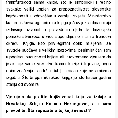
frankfurtskog sajma knjiga, što je simbolički i realno
svakako veliki uspjeh za prepoznatljivost slovenske
književnosti i izdavaštva u zemlji i svijetu. Ministarstvo
kulture i Javna agencija za knjigu još uvijek sufinanciraju
izdavanje izvornih i prevedenih djela te financijski
pomažu stvaraoce u vidu stipendija, no i tu se trendovi
okreću. Knjiga, kao privilegirani oblik mišljenja, se
svugdje suočava s velikim izazovima, pesimističan sam
u pogledu budućnosti knjige, ali istovremeno vjerujem da
jezik nije samo sredstvo komunikacije i trgovine, nego
osim značenja , sadrži i dublji smisao koje ne smijemo
izgubiti. Što bi pjesnik rekao, knjiga je sto tisuća godina
starija od svemira.
Vjerujem da pratite književnost koja za izdaje u
Hrvatskoj, Srbiji i Bosni i Hercegovini, a i sami
prevodite. Šta zapažate o toj književnosti?