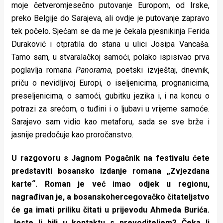
moje četveromjesečno putovanje Europom, od Irske,
preko Belgije do Sarajeva, ali ovdje je putovanje zapravo
tek počelo. Sjećam se da me je čekala pjesnikinja Ferida
Duraković i otpratila do stana u ulici Josipa Vancaša.
Tamo sam, u stvaralačkoj samoći, polako ispisivao prva
poglavlja romana
Panorama
, poetski izvještaj, dnevnik,
priču o nevidljivoj Europi, o iseljenicima, prognanicima,
preseljenicima, o samoći, gubitku jezika i, i na koncu o
potrazi za srećom, o tuđini i o ljubavi u vrijeme samoće.
Sarajevo sam vidio kao metaforu, sada se sve brže i
jasnije predočuje kao proročanstvo.
U razgovoru s Jagnom Pogačnik na festivalu ćete
predstaviti bosansko izdanje romana „Zvjezdana
karte“. Roman je već imao odjek u regionu,
nagrađivan je, a bosanskohercegovačko čitateljstvo
će ga imati priliku čitati u prijevodu Ahmeda Burića.
Jeste li bili u kontaktu s prevoditeljem? Čeka li