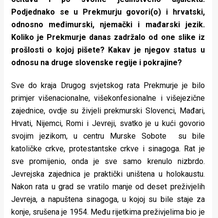
Podjednako se u Prekmurju govori(o) i hrvatski,
odnosno međimurski, njemački i mađarski jezik.
Koliko je Prekmurje danas zadržalo od one slike iz
prošlosti o kojoj pišete? Kakav je njegov status u
odnosu na druge slovenske regije i pokrajine?
Sve do kraja Drugog svjetskog rata Prekmurje je bilo
primjer višenacionalne, višekonfesionalne i višejezične
zajednice, ovdje su živjeli prekmurski Slovenci, Mađari,
Hrvati, Nijemci, Romi i Jevreji, svatko je u kući govorio
svojim jezikom, u centru Murske Sobote su bile
katoličke crkve, protestantske crkve i sinagoga. Rat je
sve promijenio, onda je sve samo krenulo nizbrdo.
Jevrejska zajednica je praktički uništena u holokaustu.
Nakon rata u grad se vratilo manje od deset preživjelih
Jevreja, a napuštena sinagoga, u kojoj su bile staje za
konje, srušena je 1954. Među rijetkima preživjelima bio je