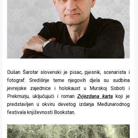
Lifestyle
Beauty
Fashion
Zdravlje
Za
stolom
Dušan Šarotar slovenski je pisac, pjesnik, scenarista i
fotograf. Središnje teme njegovih djela su sudbina
Život
jevrejske zajednice i holokaust u Murskoj Soboti i
u
Prekmurju, uključujući i roman
Zvjezdana karta
koji je
predstavljen u okviru devetog izdanja Međunarodnog
pokretu
festivala književnosti Bookstan.
Ideje
koje