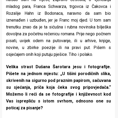
mladog para, Franca Schwarza, trgovca iz Čakovca i
Rozalije Hahn iz Bodonaca, naravno da sam bio
iznenađen i uzbuđen, jer je Franc moj djed. U tom sam
trenutku znao da je ta sićušna i rubna novinska bilješka
dovoljna za početnu rečenicu romana. Prije nego počnem
pisati, uvijek odem na putovanje, ili u arhive, knjige,
novine, u zbirke poezije ili na pravi put. Pišem s
osjećajem onih koji putuju pješice. Tiho i polako.
Velika strast Dušana Šarotara jesu i fotografije.
Pišete na jednom mjestu: „U tišini porodičnih slika,
skrivenih na sigurno pod praznim papirom, sačuvana
su sjećanja, priča koja čeka svog pripovjedača.“
Možemo li reći da se fotografije i književnost kod
Vas isprepliću s istom svrhom, odnosno one su
poticaj za pisanje?