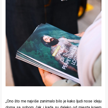
„Ono što me najviše zanimalo bilo je kako ljudi nose ideju
doma sa sobom, čak i kada su daleko od mjesta kojem