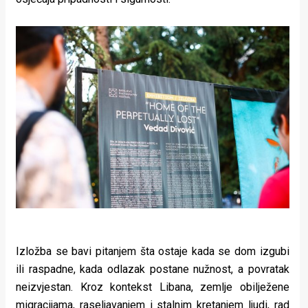
rade
Urban
Places
Aktivizam
Aktuelnosti
Promo
About
Urban
Magazin
Izložba se bavi pitanjem šta ostaje kada se dom izgubi
ili raspadne, kada odlazak postane nužnost, a povratak
neizvjestan. Kroz kontekst Libana, zemlje obilježene
migracijama, raseljavanjem i stalnim kretanjem ljudi, rad