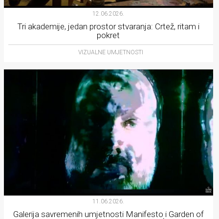
12.06.2026.
Tri akademije, jedan prostor stvaranja: Crtež, ritam i
pokret
VIZUALNE UMJETNOSTI
11.06.2026.
Galerija savremenih umjetnosti Manifesto i Garden of