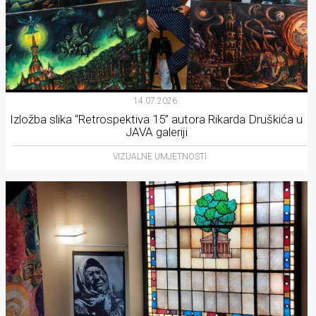
14.07.2026.
Izložba slika “Retrospektiva 15” autora Rikarda Druškića u
JAVA galeriji
VIZUALNE UMJETNOSTI