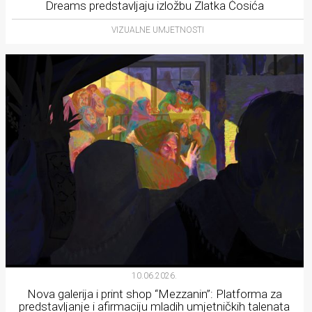
Dreams predstavljaju izložbu Zlatka Ćosića
VIZUALNE UMJETNOSTI
10.06.2026.
Nova galerija i print shop “Mezzanin”: Platforma za
predstavljanje i afirmaciju mladih umjetničkih talenata