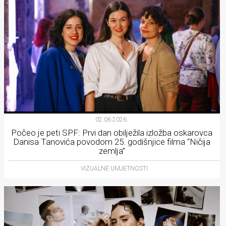
02.06.2026.
Počeo je peti SPF: Prvi dan obilježila izložba oskarovca
Danisa Tanovića povodom 25. godišnjice filma “Ničija
zemlja”
VIZUALNE UMJETNOSTI