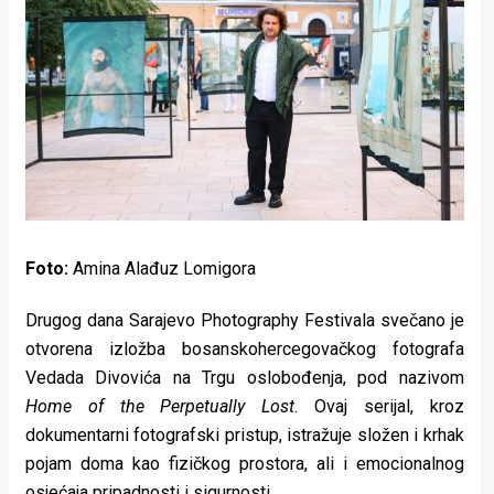
Lifestyle
Beauty
Fashion
Zdravlje
Za
stolom
Foto:
Amina Alađuz Lomigora
Život
Drugog dana Sarajevo Photography Festivala svečano je
u
otvorena izložba bosanskohercegovačkog fotografa
pokretu
Vedada Divovića na Trgu oslobođenja, pod nazivom
Home of the Perpetually Lost
. Ovaj serijal, kroz
Ideje
dokumentarni fotografski pristup, istražuje složen i krhak
pojam doma kao fizičkog prostora, ali i emocionalnog
koje
osjećaja pripadnosti i sigurnosti.