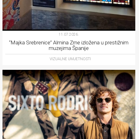
11.07.2026.
“Majka Srebrenice” Almina Zrne izložena u prestižnim
muzejima Španije
VIZUALNE UMJETNOSTI