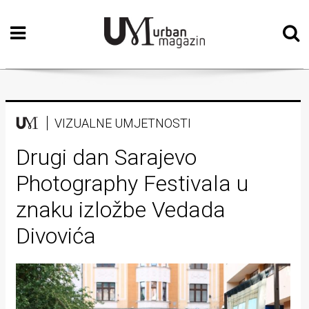
Početna
Vizualne
umjetnosti
Teatar
VIZUALNE UMJETNOSTI
Književnost
Drugi dan Sarajevo
Photography Festivala u
Muzika
znaku izložbe Vedada
Film
Divovića
Intervju
Kolumne
Kultura