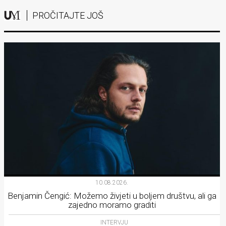
PROČITAJTE JOŠ
10.08.2026.
Benjamin Čengić: Možemo živjeti u boljem društvu, ali ga
zajedno moramo graditi
INTERVJU