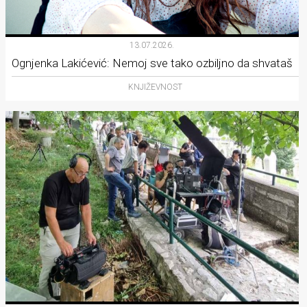
13.07.2026.
Ognjenka Lakićević: Nemoj sve tako ozbiljno da shvataš
KNJIŽEVNOST