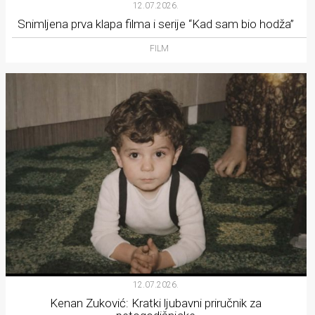
12.07.2026.
Snimljena prva klapa filma i serije “Kad sam bio hodža”
FILM
12.07.2026.
Kenan Zuković: Kratki ljubavni priručnik za