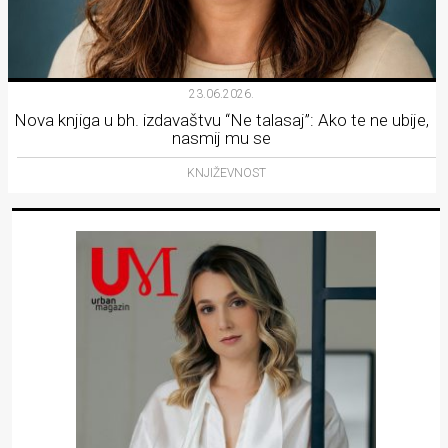
23.06.2026.
Nova knjiga u bh. izdavaštvu “Ne talasaj”: Ako te ne ubije,
nasmij mu se
KNJIŽEVNOST