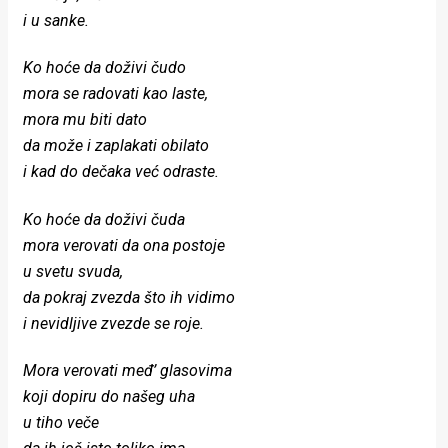
rade
i u sanke.
Urban
Ko hoće da doživi čudo
mora se radovati kao laste,
Places
mora mu biti dato
Aktivizam
da može i zaplakati obilato
i kad do dečaka već odraste.
Aktuelnosti
Ko hoće da doživi čuda
Promo
mora verovati da ona postoje
About
u svetu svuda,
da pokraj zvezda što ih vidimo
Urban
i nevidljive zvezde se roje.
Magazin
Mora verovati međ’ glasovima
koji dopiru do našeg uha
u tiho veče