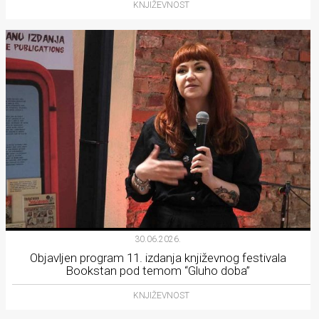
KNJIŽEVNOST
30.06.2026.
Objavljen program 11. izdanja književnog festivala
Bookstan pod temom “Gluho doba”
KNJIŽEVNOST