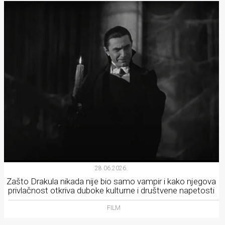
28.06.2026.
Zašto Drakula nikada nije bio samo vampir i kako njegova
privlačnost otkriva duboke kulturne i društvene napetosti
FILM