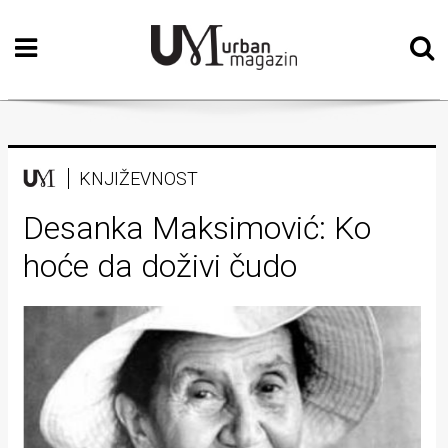
Početna
Vizualne
umjetnosti
Teatar
KNJIŽEVNOST
Književnost
Desanka Maksimović: Ko
hoće da doživi čudo
Muzika
Film
Intervju
Kolumne
Kultura