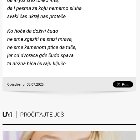
da ih još isto toliko ima,
da i pesma za koju nemamo sluha
svaki čas ukraj nas proteče.
Ko hoće da doživi čudo
ne sme zgaziti na stazi mrava,
ne sme kamenom ptice da tuče,
jer od dvoraca gde čudo spava
ta nežna bića čuvaju ključe.
Objavljeno: 03.07.2025.
PROČITAJTE JOŠ