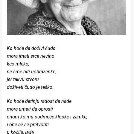
Lifestyle
Beauty
Fashion
Zdravlje
Ko hoće da doživi čudo
Za
mora imati srce nevino
kao mleko,
stolom
ne sme biti uobraženko,
Život
jer takvu stvoru
doživeti čudo je teško.
u
Ko hoće detinju radost da nađe
pokretu
mora umeti da oprosti
Ideje
onom ko mu podmeće klopke i zamke,
i one će se pretvoriti
koje
u kočije, lađe