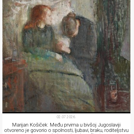
02.07.2026.
Marijan Košiček: Među prvima u bivšoj Jugoslaviji
otvoreno je govorio o spolnosti, ljubavi, braku, roditeljstvu