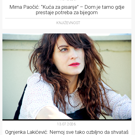
Mirna Paočić: “Kuća za pisanje” – Dom je tamo gdje
prestaje potreba za bijegom
KNJIŽEVNOST
13.07.2026.
Ognjenka Lakićević: Nemoj sve tako ozbiljno da shvataš