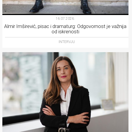
16.07.2026.
Almir Imširević, pisac i dramaturg: Odgovornost je važnija
od iskrenosti
INTERVJU