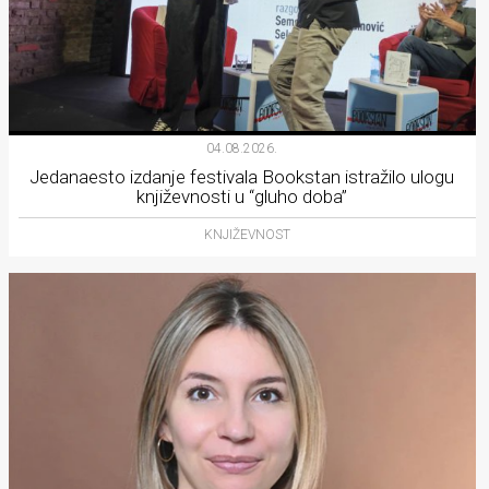
04.08.2026.
Jedanaesto izdanje festivala Bookstan istražilo ulogu
književnosti u “gluho doba”
KNJIŽEVNOST