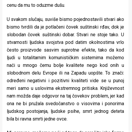
cenu da mu to oduzme dušu.
U svakom slučaju, suviše bismo pojednostavili stvari ako
bismo tvrdili da je potlačeni čovek suštinski rđav, dok je
slobodan čovek suštinski dobar. Stvari ne stoje tako. U
stvarnosti ljudska svojstva pod datim okolnostima vrlo
često proizvode sasvim suprotne efekte, tako da kod
ljudi u totalitarnim komunističkim sistemima možemo
naći u mnogo čemu bolje kvalitete nego kod onih u
slobodnom delu Evrope ili na Zapadu uopšte. To znači:
određeni negativni i pozitivni kvaliteti vide se u punoj
meri samo u uslovima ekstremnog pritiska. Književnost
nam možda daje odgovor na taj čovekov problem, jer kad
ona ne bi pružala svedočanstvo o visovima i ponorima
ljudskog postojanja, ljudske psihe, smrt jednog deteta
bila bi ravna smrti jedne ovce.