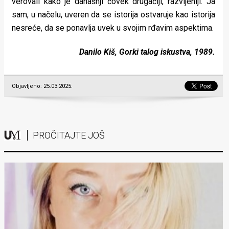
verovali kako je današnji čovek drugačiji, razvijeniji. Ja
sam, u načelu, uveren da se istorija ostvaruje kao istorija
nesreće, da se ponavlja uvek u svojim rđavim aspektima.
Danilo Kiš, Gorki talog iskustva, 1989.
Objavljeno: 25.03.2025.
PROČITAJTE JOŠ