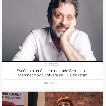
01.07.2026.
Svečanim uručenjem nagrade Semezdinu
Mehmedinoviću otvara se 11. Bookstan
KNJIŽEVNOST