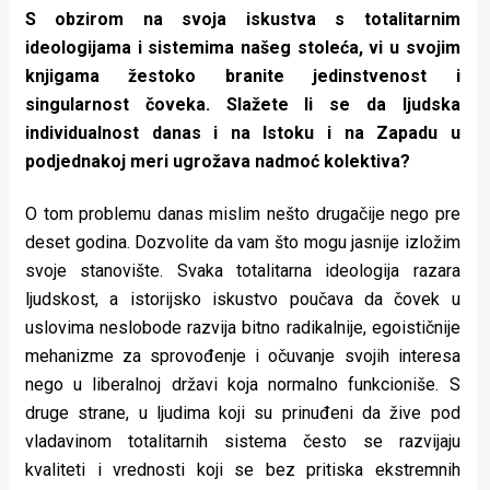
S obzirom na svoja iskustva s totalitarnim
ideologijama i sistemima našeg stoleća, vi u svojim
knjigama žestoko branite jedinstvenost i
singularnost čoveka. Slažete li se da ljudska
individualnost danas i na Istoku i na Zapadu u
podjednakoj meri ugrožava nadmoć kolektiva?
O tom problemu danas mislim nešto drugačije nego pre
deset godina. Dozvolite da vam što mogu jasnije izložim
svoje stanovište. Svaka totalitarna ideologija razara
ljudskost, a istorijsko iskustvo poučava da čovek u
uslovima neslobode razvija bitno radikalnije, egoističnije
mehanizme za sprovođenje i očuvanje svojih interesa
nego u liberalnoj državi koja normalno funkcioniše. S
druge strane, u ljudima koji su prinuđeni da žive pod
vladavinom totalitarnih sistema često se razvijaju
kvaliteti i vrednosti koji se bez pritiska ekstremnih