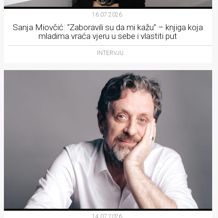
16.07.2026.
Sanja Miovčić: “Zaboravili su da mi kažu” – knjiga koja
mladima vraća vjeru u sebe i vlastiti put
INTERVJU
14.07.2026.