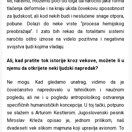
Mi, naravno, možemo poći od toga da naročito jaka forma
tlačenja deformiše i na kraju ukida čovekovu sposobnost
za ljudskost, ali kod nekih budi i neslućene snage otpora,
pobune. Dolazi do neke vrste “procesa hemijskog
preobražaja”. I zato bih rekao da totalitarni sistemi
naročito oštro iznose na videlo pozitivna i negativna
svojstva ljudi kojima vladaju.
Ali, kad pratite tok istorije kroz vekove, možete li u
njemu da otkrijete neki ljudski napredak?
Ne mogu. Kad gledamo unatrag, vidimo da je
čovečanstvo napredovalo u tehničkom i naučnom
pogledu, ali ne i u pogledu antropološkog ostvarenja
specifičnih humanističkih koncepcija. U toj tački, potpuno
se slažem s Arturom Kestlerom. Jugoslovenski pesnik
Miroslav Krleža opisao je, jednom prilikom, naš
dvadeseti vek slikom majmuna koji upravlja avionom. To