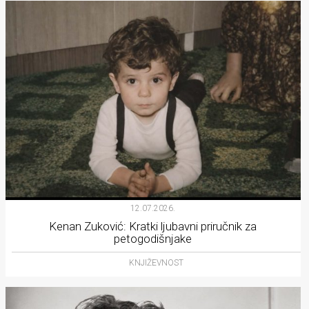
12.07.2026.
Kenan Zuković: Kratki ljubavni priručnik za
petogodišnjake
KNJIŽEVNOST