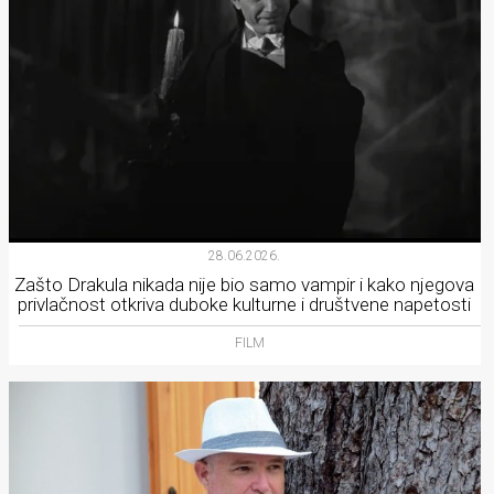
28.06.2026.
Zašto Drakula nikada nije bio samo vampir i kako njegova
privlačnost otkriva duboke kulturne i društvene napetosti
FILM