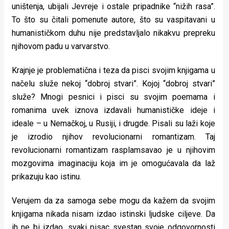
uništenja, ubijali Jevreje i ostale pripadnike “nižih rasa”.
To što su čitali pomenute autore, što su vaspitavani u
humanističkom duhu nije predstavljalo nikakvu prepreku
njihovom padu u varvarstvo.
Krajnje je problematična i teza da pisci svojim knjigama u
načelu služe nekoj “dobroj stvari”. Kojoj “dobroj stvari”
služe? Mnogi pesnici i pisci su svojim poemama i
romanima uvek iznova izdavali humanističke ideje i
ideale – u Nemačkoj, u Rusiji, i drugde. Pisali su laži koje
je izrodio njihov revolucionarni romantizam. Taj
revolucionarni romantizam rasplamsavao je u njihovim
mozgovima imaginaciju koja im je omogućavala da laž
prikazuju kao istinu.
Verujem da za samoga sebe mogu da kažem da svojim
knjigama nikada nisam izdao istinski ljudske ciljeve. Da
ih ne bi izdao, svaki pisac svestan svoje odgovornosti