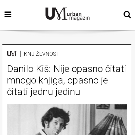
Početna
Vizualne
umjetnosti
Teatar
KNJIŽEVNOST
Književnost
Danilo Kiš: Nije opasno čitati
mnogo knjiga, opasno je
Muzika
čitati jednu jedinu
Film
Intervju
Kolumne
Kultura