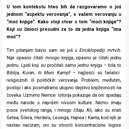
U tom kontekstu hteo bih da razgovaramo o još
jednom “aspektu verovanja”, o vašem verovanju u
“moć knjige”. Kako stoji stvar s tom “moći knjige”?
Koji su činioci presudni za to da jedna knjiga “ima
moć”?
Tim pitanjem bavio sam se još u
Enciklopediji mrtvih
.
Nije opasno čitati
mnogo
knjiga, opasno je čitati jednu
jedinu. Ljudi koji su pročitali samo
jednu
knjigu – bila to
Biblija, Kuran
, ili
Mein Kampf
– najžešći su fanatici
religioznih ili političkih verovanja. Problem, međutim,
postoji i ako posmatramo ukupno dejstvo književnosti na
čoveka. Uzmimo Nemce: istorija pokazuje da oni spadaju
među narode s najvišim nivoom kulture. Nemci imaju
pisce svetskog ranga, i mnogo čitaju. Ali, iako su imali
Getea, Šilera, Herdera, Lesinga, Hajnea i Kanta, kod njih je
nastao nacizam, oni su stvorili koncentracione logore