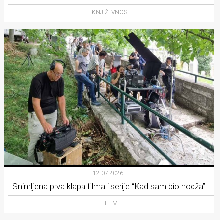
KNJIŽEVNOST
12.07.2026.
Snimljena prva klapa filma i serije “Kad sam bio hodža”
FILM