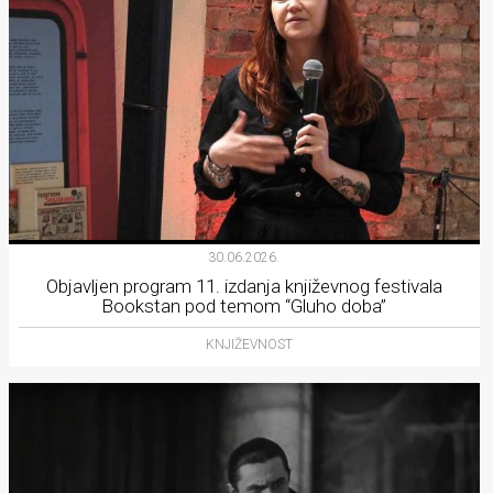
30.06.2026.
Objavljen program 11. izdanja književnog festivala
Bookstan pod temom “Gluho doba”
KNJIŽEVNOST