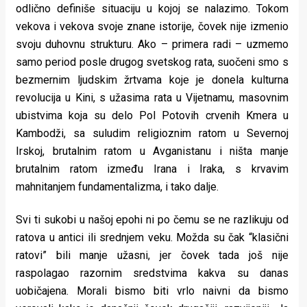
odlično definiše situaciju u kojoj se nalazimo. Tokom
vekova i vekova svoje znane istorije, čovek nije izmenio
svoju duhovnu strukturu. Ako – primera radi – uzmemo
samo period posle drugog svetskog rata, suočeni smo s
bezmernim ljudskim žrtvama koje je donela kulturna
revolucija u Kini, s užasima rata u Vijetnamu, masovnim
ubistvima koja su delo Pol Potovih crvenih Kmera u
Kambodži, sa suludim religioznim ratom u Severnoj
Irskoj, brutalnim ratom u Avganistanu i ništa manje
brutalnim ratom između Irana i Iraka, s krvavim
mahnitanjem fundamentalizma, i tako dalje.
Svi ti sukobi u našoj epohi ni po čemu se ne razlikuju od
ratova u antici ili srednjem veku. Možda su čak “klasični
ratovi” bili manje užasni, jer čovek tada još nije
raspolagao razornim sredstvima kakva su danas
uobičajena. Morali bismo biti vrlo naivni da bismo