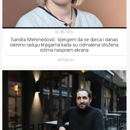
02.08.2026.
Sandra Mehmedović: Vjerujem da se djeca i danas
iskreno raduju knjigama kada su odmalena izložena
istima naspram ekrana
INTERVJU