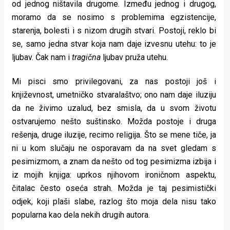
od jednog ništavila drugome. Između jednog i drugog,
moramo da se nosimo s problemima egzistencije,
starenja, bolesti i s nizom drugih stvari. Postoji, reklo bi
se, samo jedna stvar koja nam daje izvesnu utehu: to je
ljubav. Čak nam i
tragična
ljubav pruža utehu.
Mi pisci smo privilegovani, za nas postoji još i
književnost, umetničko stvaralaštvo; ono nam daje iluziju
da ne živimo uzalud, bez smisla, da u svom životu
ostvarujemo nešto suštinsko. Možda postoje i druga
rešenja, druge iluzije, recimo religija. Što se mene tiče, ja
ni u kom slučaju ne osporavam da na svet gledam s
pesimizmom, a znam da nešto od tog pesimizma izbija i
iz mojih knjiga: uprkos njihovom ironičnom aspektu,
čitalac često oseća strah. Možda je taj pesimistički
odjek, koji plaši slabe, razlog što moja dela nisu tako
popularna kao dela nekih drugih autora.