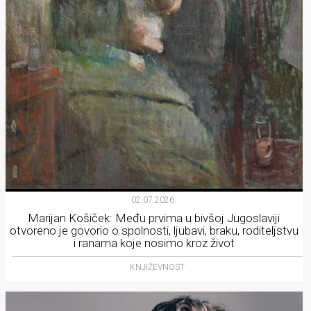
02.07.2026.
Marijan Košiček: Među prvima u bivšoj Jugoslaviji
otvoreno je govorio o spolnosti, ljubavi, braku, roditeljstvu
i ranama koje nosimo kroz život
KNJIŽEVNOST