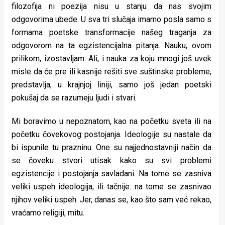
filozofija ni poezija nisu u stanju da nas svojim
rade
odgovorima ubede. U sva tri slučaja imamo posla samo s
Urban
formama poetske transformacije našeg traganja za
odgovorom na ta egzistencijalna pitanja. Nauku, ovom
Places
prilikom, izostavljam. Ali, i nauka za koju mnogi još uvek
Aktivizam
misle da će pre ili kasnije rešiti sve suštinske probleme,
predstavlja, u krajnjoj liniji, samo još jedan poetski
Aktuelnosti
pokušaj da se razumeju ljudi i stvari.
Promo
Mi boravimo u nepoznatom, kao na početku sveta ili na
About
početku čovekovog postojanja. Ideologije su nastale da
bi ispunile tu prazninu. One su najjednostavniji način da
Urban
se čoveku stvori utisak kako su svi problemi
Magazin
egzistencije i postojanja savladani. Na tome se zasniva
veliki uspeh ideologija, ili tačnije: na tome se zasnivao
njihov veliki uspeh. Jer, danas se, kao što sam već rekao,
vraćamo religiji, mitu.