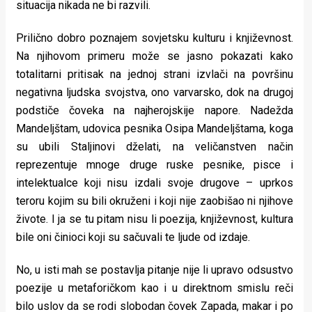
situacija nikada ne bi razvili.
Prilično dobro poznajem sovjetsku kulturu i književnost.
Na njihovom primeru može se jasno pokazati kako
totalitarni pritisak na jednoj strani izvlači na površinu
negativna ljudska svojstva, ono varvarsko, dok na drugoj
podstiče čoveka na najherojskije napore. Nadežda
Mandeljštam, udovica pesnika Osipa Mandeljštama, koga
su ubili Staljinovi dželati, na veličanstven način
reprezentuje mnoge druge ruske pesnike, pisce i
intelektualce koji nisu izdali svoje drugove – uprkos
teroru kojim su bili okruženi i koji nije zaobišao ni njihove
živote. I ja se tu pitam nisu li poezija, književnost, kultura
bile oni činioci koji su sačuvali te ljude od izdaje.
No, u isti mah se postavlja pitanje nije li upravo odsustvo
poezije u metaforičkom kao i u direktnom smislu reči
bilo uslov da se rodi slobodan čovek Zapada, makar i po