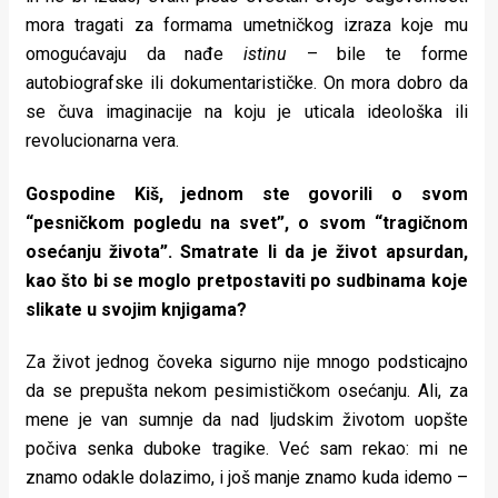
mora tragati za formama umetničkog izraza koje mu
omogućavaju da nađe
istinu
– bile te forme
autobiografske ili dokumentarističke. On mora dobro da
se čuva imaginacije na koju je uticala ideološka ili
revolucionarna vera.
Gospodine Kiš, jednom ste govorili o svom
“pesničkom pogledu na svet”, o svom “tragičnom
osećanju života”. Smatrate li da je život apsurdan,
kao što bi se moglo pretpostaviti po sudbinama koje
slikate u svojim knjigama?
Za život jednog čoveka sigurno nije mnogo podsticajno
da se prepušta nekom pesimističkom osećanju. Ali, za
mene je van sumnje da nad ljudskim životom uopšte
počiva senka duboke tragike. Već sam rekao: mi ne
znamo odakle dolazimo, i još manje znamo kuda idemo –