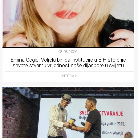
08.08.2026.
Emina Gegić: Voljela bih da institucije u BiH što prije
shvate stvarnu vrijednost naše dijaspore u svijetu
INTERVJU