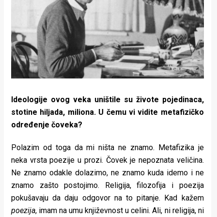
Lifestyle
Beauty
Fashion
Zdravlje
Za
Ideologije ovog veka uništile su živote pojedinaca,
stolom
stotine hiljada, miliona. U čemu vi vidite metafizičko
određenje čoveka?
Život
u
Polazim od toga da mi ništa ne znamo. Metafizika je
neka vrsta poezije u prozi. Čovek je nepoznata veličina.
pokretu
Ne znamo odakle dolazimo, ne znamo kuda idemo i ne
znamo zašto postojimo. Religija, filozofija i poezija
Ideje
pokušavaju da daju odgovor na to pitanje. Kad kažem
koje
poezija
, imam na umu književnost u celini. Ali, ni religija, ni