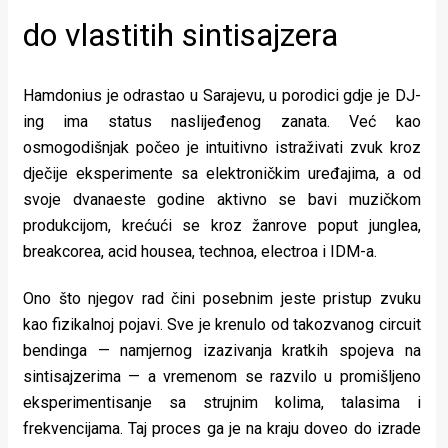
do vlastitih sintisajzera
Hamdonius je odrastao u Sarajevu, u porodici gdje je DJ-
ing ima status naslijeđenog zanata. Već kao
osmogodišnjak počeo je intuitivno istraživati zvuk kroz
dječije eksperimente sa elektroničkim uređajima, a od
svoje dvanaeste godine aktivno se bavi muzičkom
produkcijom, krećući se kroz žanrove poput junglea,
breakcorea, acid housea, technoa, electroa i IDM-a.
Ono što njegov rad čini posebnim jeste pristup zvuku
kao fizikalnoj pojavi. Sve je krenulo od takozvanog circuit
bendinga — namjernog izazivanja kratkih spojeva na
sintisajzerima — a vremenom se razvilo u promišljeno
eksperimentisanje sa strujnim kolima, talasima i
frekvencijama. Taj proces ga je na kraju doveo do izrade