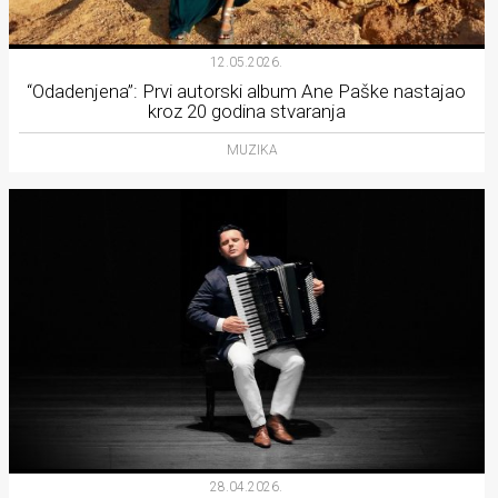
12.05.2026.
“Odadenjena”: Prvi autorski album Ane Paške nastajao
kroz 20 godina stvaranja
MUZIKA
28.04.2026.