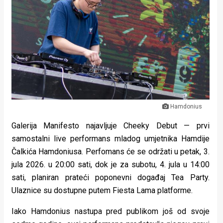
Lifestyle
Beauty
Fashion
Zdravlje
Za
Hamdonius
stolom
Galerija Manifesto najavljuje Cheeky Debut — prvi
Život
samostalni live performans mladog umjetnika Hamdije
u
Čalkića Hamdoniusa. Perfomans će se održati u petak, 3.
jula 2026. u 20:00 sati, dok je za subotu, 4. jula u 14:00
pokretu
sati, planiran prateći poponevni događaj Tea Party.
Ulaznice su dostupne putem Fiesta Lama platforme.
Ideje
koje
Iako Hamdonius nastupa pred publikom još od svoje