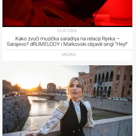
23.07.2026.
Kako zvuči muzička saradnja na relaciji Rijeka –
Sarajevo? dRUMELODY i Markovski objavili singl “Hey!”
MUZIKA