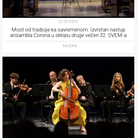
22.05.2026.
Most od tradicije ka savremenom: Izvrstan nastup
ansambla Corona u sklopu druge večeri 32. SVEM-a
MUZIKA