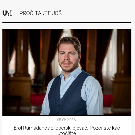
PROČITAJTE JOŠ
05.08.2026.
Erol Ramadanović, operski pjevač: Pozorište kao
utočište