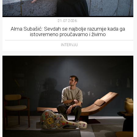
21.07.2026.
Alma Subašić: Sevdah se najbolje razumije kada ga
istovremeno proučavamo i živimo
INTERVJU