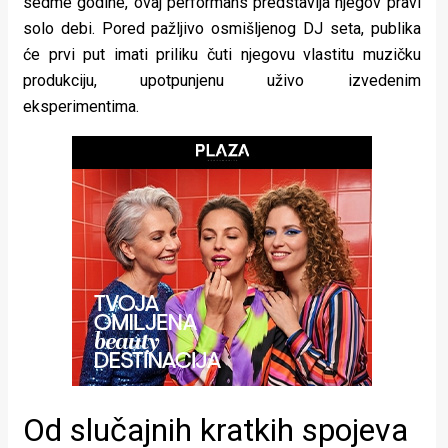
sedme godine, ovaj performans predstavlja njegov pravi
rade
solo debi. Pored pažljivo osmišljenog DJ seta, publika
će prvi put imati priliku čuti njegovu vlastitu muzičku
Urban
produkciju, upotpunjenu uživo izvedenim
Places
eksperimentima.
Aktivizam
Aktuelnosti
Promo
About
Urban
Magazin
Od slučajnih kratkih spojeva