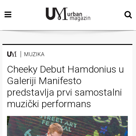
Početna
Vizualne
umjetnosti
Teatar
MUZIKA
Književnost
Cheeky Debut Hamdonius u
Galeriji Manifesto
Muzika
predstavlja prvi samostalni
Film
muzički performans
Intervju
Kolumne
Kultura