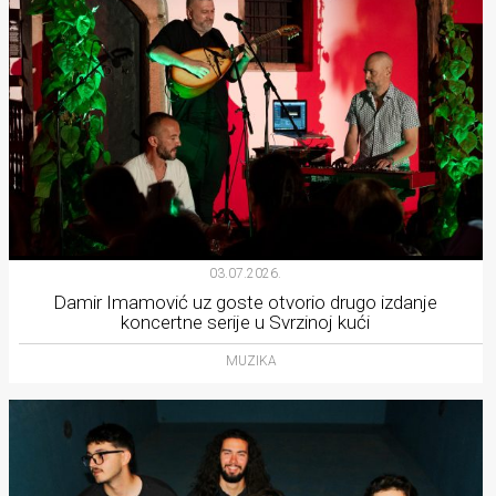
03.07.2026.
Damir Imamović uz goste otvorio drugo izdanje
koncertne serije u Svrzinoj kući
MUZIKA