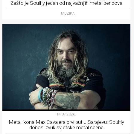
Zašto je Soulfly jedan od najvažnijih metal bendova
MUZIKA
14.07.2026.
Metal ikona Max Cavalera prvi put u Sarajevu: Soulfly
donosi zvuk svjetske metal scene