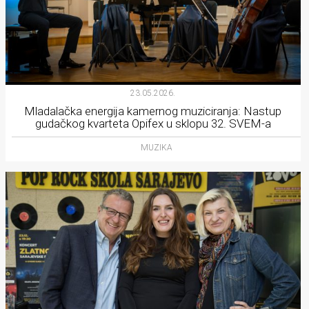
23.05.2026.
Mladalačka energija kamernog muziciranja: Nastup
gudačkog kvarteta Opifex u sklopu 32. SVEM-a
MUZIKA