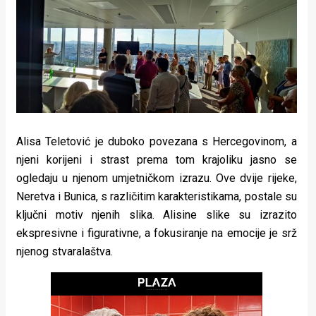
rade
Urban
Places
Aktivizam
Aktuelnosti
Alisa Teletović je duboko povezana s Hercegovinom, a
Promo
njeni korijeni i strast prema tom krajoliku jasno se
ogledaju u njenom umjetničkom izrazu. Ove dvije rijeke,
About
Neretva i Bunica, s različitim karakteristikama, postale su
Urban
ključni motiv njenih slika. Alisine slike su izrazito
ekspresivne i figurativne, a fokusiranje na emocije je srž
Magazin
njenog stvaralaštva.