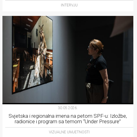
INTERVJU
30.05.2026.
Svjetska i regionalna imena na petom SPF-u: Izložbe,
radionice i program sa temom “Under Pressure”
VIZUALNE UMJETNOSTI