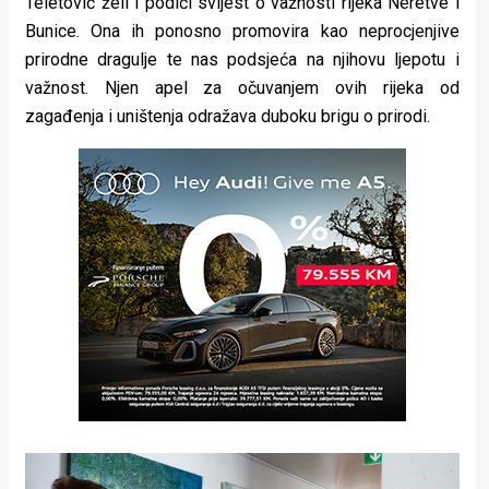
Teletović želi i podići svijest o važnosti rijeka Neretve i
Bunice. Ona ih ponosno promovira kao neprocjenjive
prirodne dragulje te nas podsjeća na njihovu ljepotu i
važnost. Njen apel za očuvanjem ovih rijeka od
zagađenja i uništenja odražava duboku brigu o prirodi.