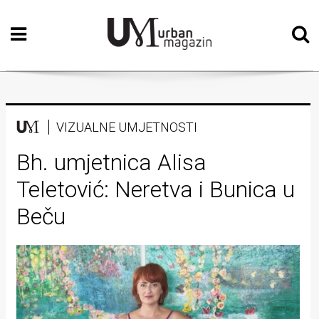
Početna
Vizualne
umjetnosti
Teatar
VIZUALNE UMJETNOSTI
Književnost
Bh. umjetnica Alisa
Teletović: Neretva i Bunica u
Muzika
Beču
Film
Intervju
Kolumne
Kultura