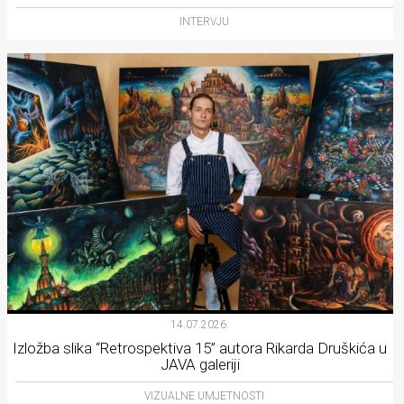
INTERVJU
14.07.2026.
Izložba slika “Retrospektiva 15” autora Rikarda Druškića u
JAVA galeriji
VIZUALNE UMJETNOSTI