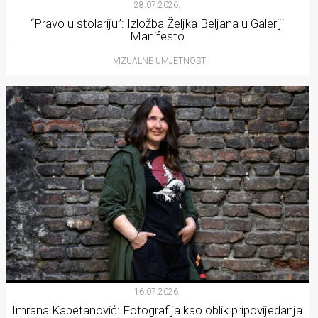
28.07.2026.
“Pravo u stolariju”: Izložba Željka Beljana u Galeriji
Manifesto
VIZUALNE UMJETNOSTI
16.07.2026.
Imrana Kapetanović: Fotografija kao oblik pripovijedanja