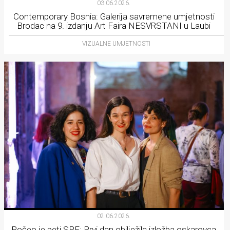
03.06.2026.
Contemporary Bosnia: Galerija savremene umjetnosti
Brodac na 9. izdanju Art Faira NESVRSTANI u Laubi
VIZUALNE UMJETNOSTI
02.06.2026.
Počeo je peti SPF: Prvi dan obilježila izložba oskarovca