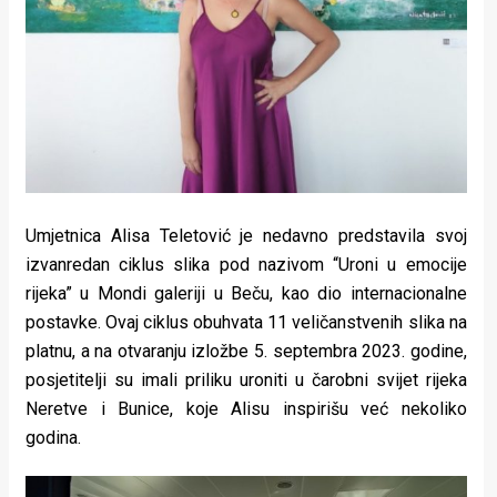
Lifestyle
Beauty
Fashion
Zdravlje
Za
Umjetnica Alisa Teletović je nedavno predstavila svoj
stolom
izvanredan ciklus slika pod nazivom “Uroni u emocije
Život
rijeka” u Mondi galeriji u Beču, kao dio internacionalne
postavke. Ovaj ciklus obuhvata 11 veličanstvenih slika na
u
platnu, a na otvaranju izložbe 5. septembra 2023. godine,
pokretu
posjetitelji su imali priliku uroniti u čarobni svijet rijeka
Neretve i Bunice, koje Alisu inspirišu već nekoliko
Ideje
godina.
koje