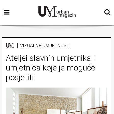
Početna
Vizualne
umjetnosti
Teatar
VIZUALNE UMJETNOSTI
Književnost
Ateljei slavnih umjetnika i
umjetnica koje je moguće
Muzika
posjetiti
Film
Intervju
Kolumne
Kultura