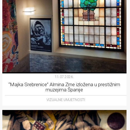
11.07.2026.
“Majka Srebrenice” Almina Zrne izložena u prestižnim
muzejima Španije
VIZUALNE UMJETNOSTI