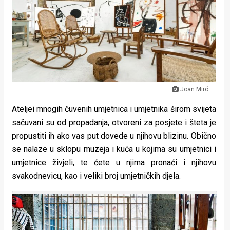
Lifestyle
Beauty
Fashion
Zdravlje
Joan Miró
Za
Ateljei mnogih čuvenih umjetnica i umjetnika širom svijeta
stolom
sačuvani su od propadanja, otvoreni za posjete i šteta je
Život
propustiti ih ako vas put dovede u njihovu blizinu. Obično
se nalaze u sklopu muzeja i kuća u kojima su umjetnici i
u
umjetnice živjeli, te ćete u njima pronaći i njihovu
pokretu
svakodnevicu, kao i veliki broj umjetničkih djela.
Ideje
koje