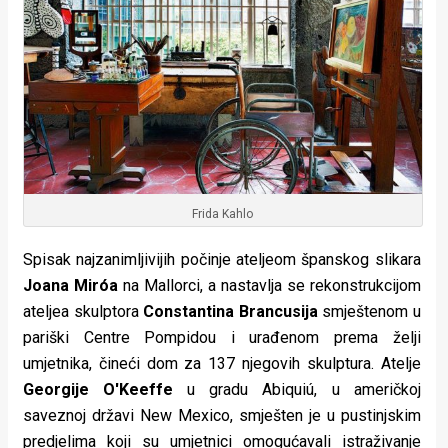
rade
Urban
Places
Aktivizam
Aktuelnosti
Frida Kahlo
Promo
Spisak najzanimljivijih počinje ateljeom španskog slikara
About
Joana Miróa
na Mallorci, a nastavlja se rekonstrukcijom
Urban
ateljea skulptora
Constantina Brancusija
smještenom u
pariški Centre Pompidou i urađenom prema želji
Magazin
umjetnika, čineći dom za 137 njegovih skulptura. Atelje
Georgije O'Keeffe
u gradu Abiquiú, u američkoj
saveznoj državi New Mexico, smješten je u pustinjskim
predjelima koji su umjetnici omogućavali istraživanje