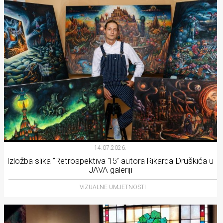
14.07.2026.
Izložba slika “Retrospektiva 15” autora Rikarda Druškića u
JAVA galeriji
VIZUALNE UMJETNOSTI