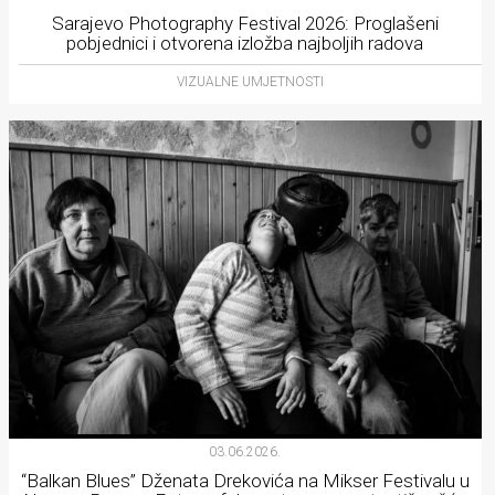
Sarajevo Photography Festival 2026: Proglašeni
pobjednici i otvorena izložba najboljih radova
VIZUALNE UMJETNOSTI
03.06.2026.
“Balkan Blues” Dženata Drekovića na Mikser Festivalu u