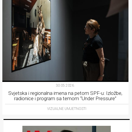
30.05.2026.
Svjetska i regionalna imena na petom SPF-u: Izložbe,
radionice i program sa temom “Under Pressure”
VIZUALNE UMJETNOSTI