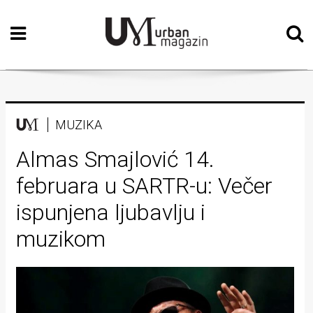
Početna
Vizualne
umjetnosti
Teatar
MUZIKA
Književnost
Almas Smajlović 14.
februara u SARTR-u: Večer
Muzika
ispunjena ljubavlju i
Film
muzikom
Intervju
Kolumne
Kultura