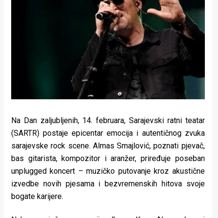
Lifestyle
Beauty
Fashion
Zdravlje
Za
stolom
Na Dan zaljubljenih, 14. februara, Sarajevski ratni teatar
Život
(SARTR) postaje epicentar emocija i autentičnog zvuka
sarajevske rock scene. Almas Smajlović, poznati pjevač,
u
bas gitarista, kompozitor i aranžer, priređuje poseban
pokretu
unplugged koncert – muzičko putovanje kroz akustične
izvedbe novih pjesama i bezvremenskih hitova svoje
Ideje
bogate karijere.
koje