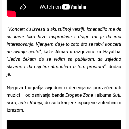
“
Koncert ću izvesti u akustičnoj verziji. Iznenadilo me da
su karte tako brzo rasprodane i drago mi je da ima
interesovanja. Vjerujem da je to zato što se takvi koncerti
ne sviraju često
“, kaže Almas u razgovoru za Hayat.ba.
“
Jedva čekam da se vidim sa publikom, da zajedno
slavimo i da osjetim atmosferu u tom prostoru
“, dodao
je.
Njegova biografija svjedoči o decenijama posvećenosti
muzici – od osnivanja benda
Erogene Zone
i albuma
Šuti,
seko, šuti
i
Robija
, do solo karijere ispunjene autentičnim
izrazom.