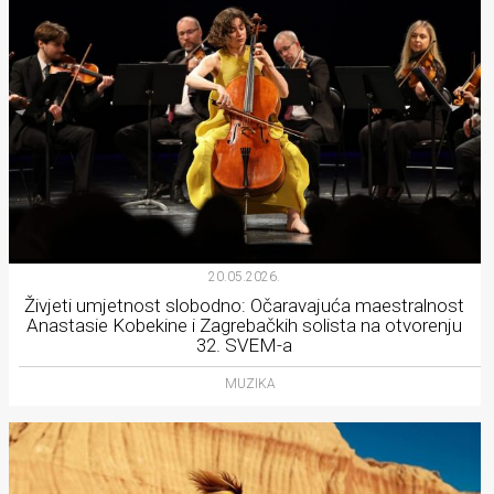
20.05.2026.
Živjeti umjetnost slobodno: Očaravajuća maestralnost
Anastasie Kobekine i Zagrebačkih solista na otvorenju
32. SVEM-a
MUZIKA