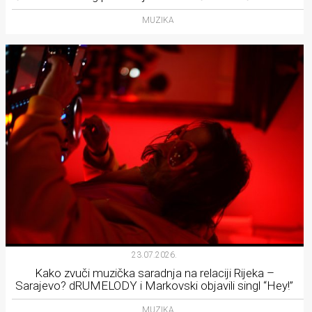
MUZIKA
23.07.2026.
Kako zvuči muzička saradnja na relaciji Rijeka –
Sarajevo? dRUMELODY i Markovski objavili singl “Hey!”
MUZIKA