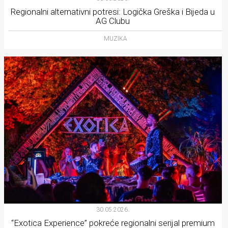
Regionalni alternativni potresi: Logička Greška i Bijeda u
AG Clubu
MUZIKA
30.05.2026.
“Exotica Experience” pokreće regionalni serijal premium