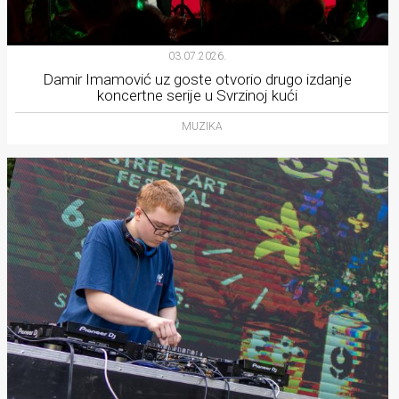
03.07.2026.
Damir Imamović uz goste otvorio drugo izdanje
koncertne serije u Svrzinoj kući
MUZIKA