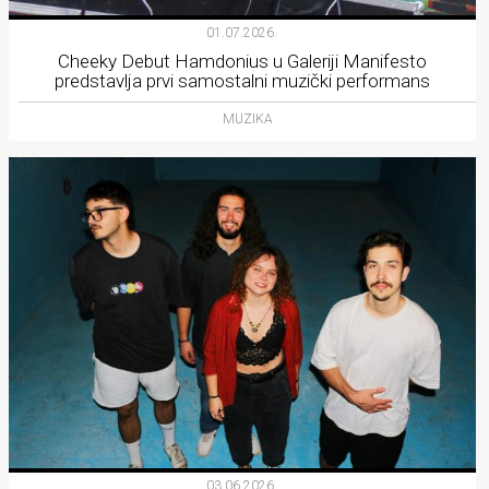
01.07.2026.
Cheeky Debut Hamdonius u Galeriji Manifesto
predstavlja prvi samostalni muzički performans
MUZIKA
03.06.2026.