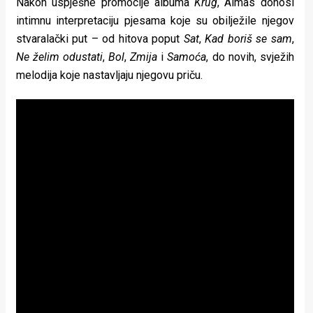
Nakon uspješne promocije albuma
Krug
, Almas donosi
rade
intimnu interpretaciju pjesama koje su obilježile njegov
stvaralački put – od hitova poput
Sat
,
Kad boriš se sam
,
Urban
Ne želim odustati
,
Bol
,
Zmija
i
Samoća
, do novih, svježih
Places
melodija koje nastavljaju njegovu priču.
Aktivizam
Aktuelnosti
Promo
About
Urban
Magazin