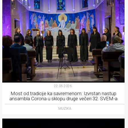
22.05.2026.
Most od tradicije ka savremenom: Izvrstan nastup
ansambla Corona u sklopu druge večeri 32. SVEM-a
MUZIKA