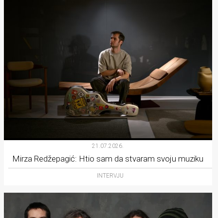
21.07.2026.
Mirza Redžepagić: Htio sam da stvaram svoju muziku
INTERVJU