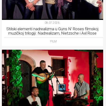
08.07.2026.
Stilski elementi nadrealizma u Guns N’ Roses filmskoj
muzičkoj trilogiji: Nadrealizam, Nietzsche i Axl Rose
FILM