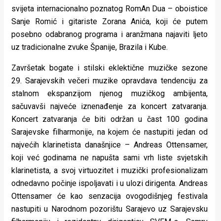
svijeta internacionalno poznatog RomAn Dua – oboistice
Sanje Romić i gitariste Zorana Anića, koji će putem
posebno odabranog programa i aranžmana najaviti ljeto
uz tradicionalne zvuke Španije, Brazila i Kube.
Završetak bogate i stilski eklektične muzičke sezone
29. Sarajevskih večeri muzike opravdava tendenciju za
stalnom ekspanzijom njenog muzičkog ambijenta,
sačuvavši najveće iznenađenje za koncert zatvaranja.
Koncert zatvaranja će biti održan u čast 100 godina
Sarajevske filharmonije, na kojem će nastupiti jedan od
najvećih klarinetista današnjice – Andreas Ottensamer,
koji već godinama ne napušta sami vrh liste svjetskih
klarinetista, a svoj virtuozitet i muzički profesionalizam
odnedavno počinje ispoljavati i u ulozi dirigenta. Andreas
Ottensamer će kao senzacija ovogodišnjeg festivala
nastupiti u Narodnom pozorištu Sarajevo uz Sarajevsku