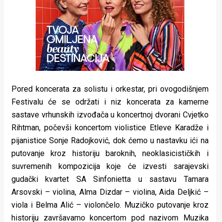
Pored koncerata za solistu i orkestar, pri ovogodišnjem
Festivalu će se održati i niz koncerata za kamerne
sastave vrhunskih izvođača u koncertnoj dvorani Cvjetko
Rihtman, počevši koncertom violistice Etleve Karadže i
pijanistice Sonje Radojković, dok ćemo u nastavku ići na
putovanje kroz historiju baroknih, neoklasicističkih i
suvremenih kompozicija koje će izvesti sarajevski
gudački kvartet SA Sinfonietta u sastavu Tamara
Arsovski – violina, Alma Dizdar – violina, Aida Deljkić –
viola i Belma Alić – violončelo. Muzičko putovanje kroz
historiju završavamo koncertom pod nazivom Muzika