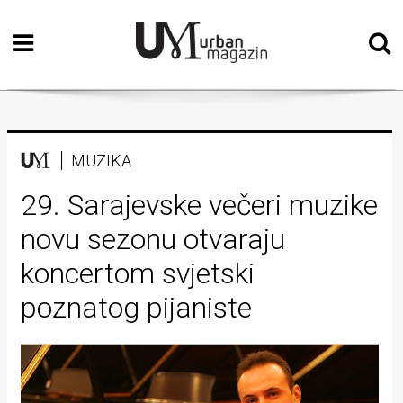
Početna
Vizualne
umjetnosti
Teatar
MUZIKA
Književnost
29. Sarajevske večeri muzike
novu sezonu otvaraju
Muzika
koncertom svjetski
Film
poznatog pijaniste
Intervju
Kolumne
Kultura