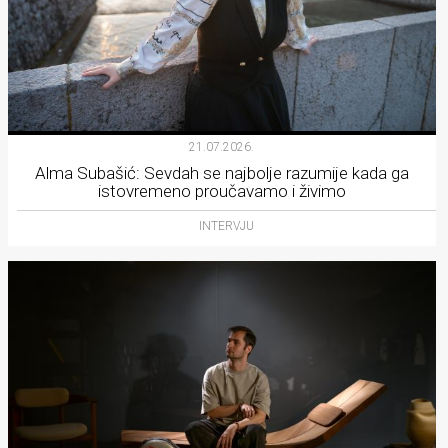
21.07.2026.
Alma Subašić: Sevdah se najbolje razumije kada ga
istovremeno proučavamo i živimo
INTERVJU