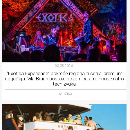
30.05.2026.
“Exotica Experience” pokreće regionalni serijal premium
događaja: Vila Braun postaje pozornica afro house i afro
tech zvuka
MUZIKA