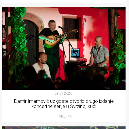
03.07.2026.
Damir Imamović uz goste otvorio drugo izdanje
koncertne serije u Svrzinoj kući
MUZIKA