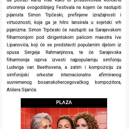
rade
otvorenja ovogodišnjeg Festivala na kojem će nastupiti
pijanista Simon Trpčeski, prefinjene izražajnosti i
Urban
virtuoznosti, koja ga je hitro lansirala u svjetski vrh
Places
pijanizma. Simon Trpčeski će nastupiti sa Sarajevskom
filharmonijom pod dirigentskom palicom maestra Ive
Aktivizam
Lipanovića, koji će se predstaviti popularnim djelom iz
Aktuelnosti
opusa Sergeja Rahmanjinova, te će Sarajevska
filharmonija isprva izvesti najpopularniju simfoniju
Promo
Ludwiga van Beethovena, a zatim i kompoziciju za
simfonijski orkestar internacionalno afirmiranog
About
suvremenog bosanskohercegovačkog kompozitora,
Urban
Ališera Sijarića.
Magazin