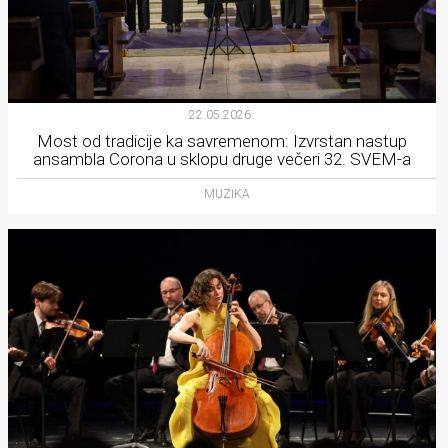
22.05.2026.
Most od tradicije ka savremenom: Izvrstan nastup
ansambla Corona u sklopu druge večeri 32. SVEM-a
MUZIKA