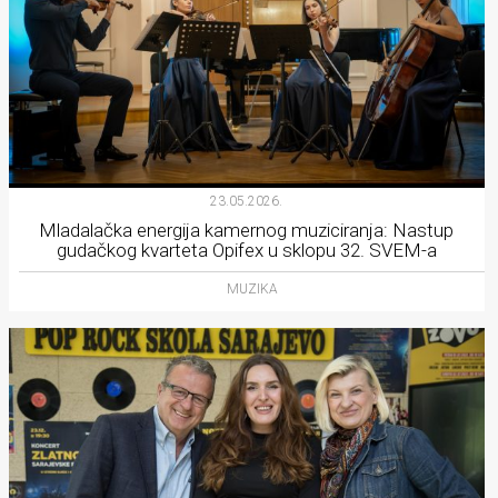
23.05.2026.
Mladalačka energija kamernog muziciranja: Nastup
gudačkog kvarteta Opifex u sklopu 32. SVEM-a
MUZIKA