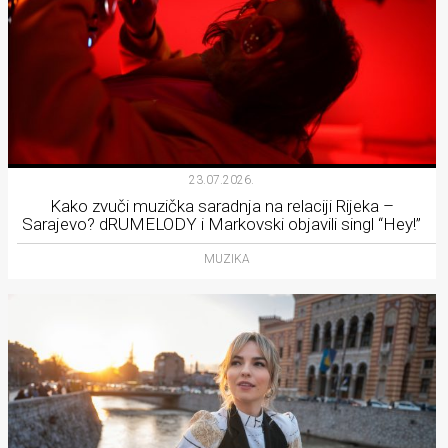
23.07.2026.
Kako zvuči muzička saradnja na relaciji Rijeka –
Sarajevo? dRUMELODY i Markovski objavili singl “Hey!”
MUZIKA