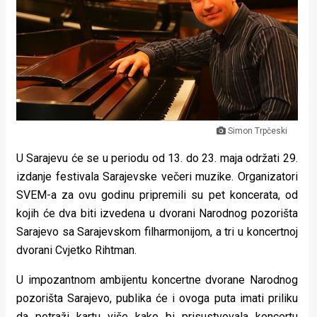
Lifestyle
Beauty
Fashion
Zdravlje
Za
Simon Trpčeski
stolom
U Sarajevu će se u periodu od 13. do 23. maja održati 29.
izdanje festivala Sarajevske večeri muzike. Organizatori
Život
SVEM-a za ovu godinu pripremili su pet koncerata, od
kojih će dva biti izvedena u dvorani Narodnog pozorišta
u
Sarajevo sa Sarajevskom filharmonijom, a tri u koncertnoj
pokretu
dvorani Cvjetko Rihtman.
Ideje
U impozantnom ambijentu koncertne dvorane Narodnog
pozorišta Sarajevo, publika će i ovoga puta imati priliku
koje
da potraži kartu više kako bi prisustvovala koncertu