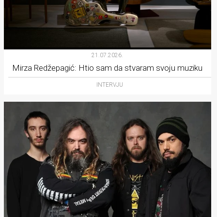
21.07.2026.
Mirza Redžepagić: Htio sam da stvaram svoju muziku
INTERVJU