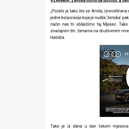
#ŽeneBiH: Ženska historija postoji, a žen
„Počelo je tako što se Amila, izrevoltirana
jedne korporacije koja je nudila ‘ženska’ p
način nas tri obilježimo taj Mjesec. Tako s
značajnim bh. ženama na društvenim mreža
Hatidža.
Tako je iz dana u dan tokom mjeseca 