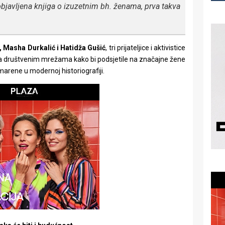
 objavljena knjiga o izuzetnim bh. ženama, prva takva
, Masha Durkalić i Hatidža Gušić
, tri prijateljice i aktivistice
a društvenim mrežama kako bi podsjetile na značajne žene
nemarene u modernoj historiografiji.