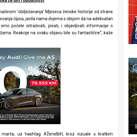
ska će biti i budućnost
 načinom ‘obilježavanja’ Mjeseca ženske historije od strane
akovanja čipsa, javila nama dvjema s idejom da na adekvatan
mo počele istraživati, pisati, i objavljivati informacije o
ma. Reakcije na svaku objavu bile su fantastične“, kaže
marta, uz hashtag #ŽeneBiH, kroz vizuale s kratkim