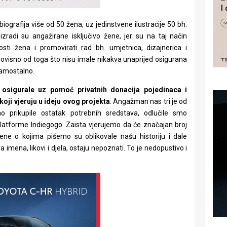
iografija više od 50 žena, uz jedinstvene ilustracije 50 bh.
 U izradi su angažirane isključivo žene, jer su na taj način
jivosti žena i promovirati rad bh. umjetnica, dizajnerica i
neovisno od toga što nisu imale nikakva unaprijed osigurana
 samostalno.
o
osigurale uz pomoć privatnih donacija pojedinaca i
koji vjeruju u ideju ovog projekta
. Angažman nas tri je od
o prikupile ostatak potrebnih sredstava, odlučile smo
atforme Indiegogo. Zaista vjerujemo da će značajan broj
Žene o kojima pišemo su oblikovale našu historiju i dale
 imena, likovi i djela, ostaju nepoznati. To je nedopustivo i