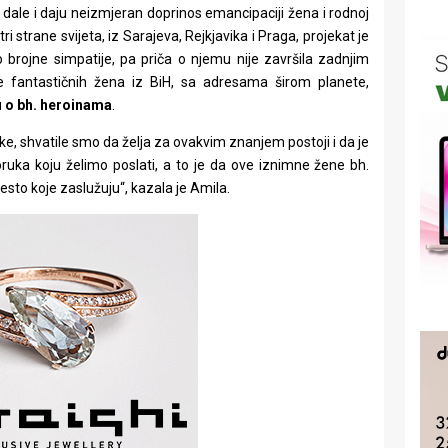
 dale i daju neizmjeran doprinos emancipaciji žena i rodnoj
i strane svijeta, iz Sarajeva, Rejkjavika i Praga, projekat je
 brojne simpatije, pa priča o njemu nije završila zadnjim
e fantastičnih žena iz BiH, sa adresama širom planete,
gu o bh. heroinama
.
ke, shvatile smo da želja za ovakvim znanjem postoji i da je
ruka koju želimo poslati, a to je da ove iznimne žene bh.
jesto koje zaslužuju“, kazala je Amila.