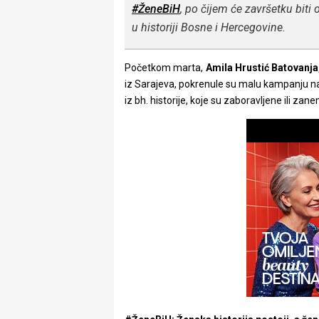
#ŽeneBiH
, po čijem će završetku biti
rade
u historiji Bosne i Hercegovine.
Urban
Places
Početkom marta,
Amila Hrustić Batovanja
iz Sarajeva, pokrenule su malu kampanju n
Aktivizam
iz bh. historije, koje su zaboravljene ili za
Aktuelnosti
Promo
About
Urban
Magazin