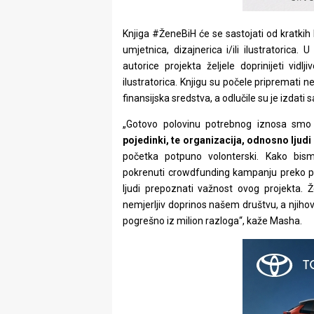
Knjiga #ŽeneBiH će se sastojati od kratkih b
umjetnica, dizajnerica i/ili ilustratorica.
autorice projekta željele doprinijeti vidl
ilustratorica. Knjigu su počele pripremati 
finansijska sredstva, a odlučile su je izdati
„Gotovo polovinu potrebnog iznosa sm
pojedinki, te organizacija, odnosno ljudi 
početka potpuno volonterski. Kako bism
pokrenuti crowdfunding kampanju preko pl
ljudi prepoznati važnost ovog projekta. 
nemjerljiv doprinos našem društvu, a njihova
pogrešno iz milion razloga“, kaže Masha.