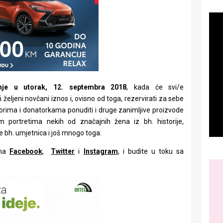
inje u utorak, 12. septembra 2018
, kada će svi/e
 željeni novčani iznos i, ovisno od toga, rezervirati za sebe
rima i donatorkama ponuditi i druge zanimljive proizvode
m portretima nekih od značajnih žena iz bh. historije,
e bh. umjetnica i još mnogo toga.
ama
Facebook
,
Twitter
i
Instagram
, i budite u toku sa