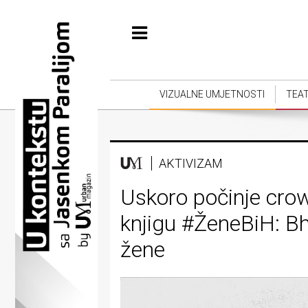
Početna
Vizualne
umjetnosti
VIZUALNE UMJETNOSTI
TEA
Teatar
Književnost
AKTIVIZAM
Muzika
Uskoro počinje cro
Film
knjigu #ŽeneBiH: Bh
Intervju
žene
Kolumne
Kultura