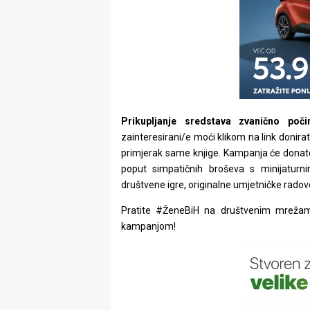
Prikupljanje sredstava zvanično poč
zainteresirani/e moći klikom na link donirati
primjerak same knjige. Kampanja će donato
poput simpatičnih broševa s minijaturni
društvene igre, originalne umjetničke radov
Pratite #ŽeneBiH na društvenim mrež
kampanjom!