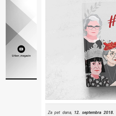
Lifestyle
Beauty
Fashion
Zdravlje
Za
stolom
Život
u
pokretu
Ideje
koje
Za pet dana,
12. septembra 2018. 