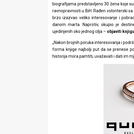
biografijama predstavljeno 30 žena koje su
ravnopravnosti u BiH. Rađen volonterski sa tr
brzo izazvao veliko interesovanje i pobrao
danom marta. Naprotiv, okupio je destin
ujedinjenih oko jednog cilja –
objaviti knji
„Nakon brojnih poruka interesovanja i podrš
forma knjige najbolji put da se prenese po
historija mora pamtiti, uvažavati i dati im m