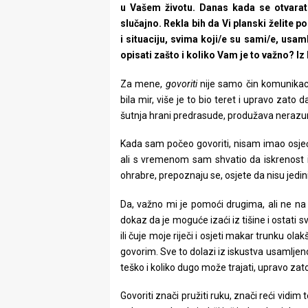
u Vašem životu. Danas kada se otvarate
slučajno. Rekla bih da Vi planski želite 
i situaciju, svima koji/e su sami/e, usaml
opisati zašto i koliko Vam je to važno? Iz
Za mene,
govoriti
nije samo čin komunikacije
bila mir, više je to bio teret i upravo zato 
šutnja hrani predrasude, produžava nerazum
Kada sam počeo govoriti, nisam imao osjeć
ali s vremenom sam shvatio da iskrenost i
ohrabre, prepoznaju se, osjete da nisu jedini
Da, važno mi je pomoći drugima, ali ne na 
dokaz da je moguće izaći iz tišine i ostati s
ili čuje moje riječi i osjeti makar trunku ol
govorim. Sve to dolazi iz iskustva usamljeno
teško i koliko dugo može trajati, upravo za
Govoriti znači pružiti ruku, znači reći vidim