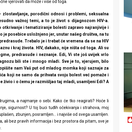
čne vjerovati da može i više od toga.
zlostavljanje, porodični odnosi i problemi, seksualna
presudno važnoj temi, a to je život s dijagnozom HIV-a.
otkrivanje i tematiziranje bolesti zapravo najranjivije i
to je posebice usložnjeno jer, unutar našeg društva, na tu
predrasude. Trebalo je i trebat će vremena da se na HIV
nu i kraj života. HIV, dakako, nije ništa od toga. Ali su
igme, predrasude i neznanje. Edi, Vi ste još uvijek vrlo
agnozu bili ste i mnogo mlađi. Sve je to, vjerujem, bilo
, opišite nam Vaš put od mladog momka koji saznaje za
ća koji ne samo da prihvata svoju bolest već pomaže i
živio i o čemu je razmišljao taj mladi, usamljeni Edi? A
drugima, a najmanje o sebi. Kako će tko reagirati? Hoće li
anje, sigurnost? U toj buci tuđih očekivanja i strahova, moj
m uplašen, zbunjen, posramljen… i najviše od svega usamljen.
ali bez pravih informacija i bez prostora da pitam, sve je
.