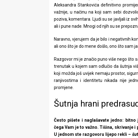
Aleksandra Stankovića definitivno promijen
važnije, u načinu na koji sam sebi dozvolio 
poziva, komentara. Ljudi su se javljali iz svi
ali i pune nade. Mnogi od njih su se prepozn
Naravno, vjerujem da je bilo i negativnih ko
ali ono što je do mene došlo, ono što sam ja sv
Razgovor mi je značio puno više nego što sa
trenutak u kojem sam odlučio da šutnja v
koji možda još uvijek nemaju prostor, sigurn
ranjivostima i identitetu nikada nije je
promjene.
Šutnja hrani predrasu
Često pišete i naglašavate jedno: bitn
čega Vam je to važno. Tišina, skrivanje i 
U jednom ste razgovoru lijepo rekli –
šu