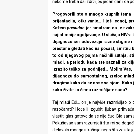
nekome treba da izdrži još jedan dan i da po
Progovorili ste o mnogo krupnih tema – 
orijentacija, otkrivanje… I još jednoj, 
Kažem
presudno
jer smatram da je svako 
najintimnije ogoljavanje. U slučaju HIV-a 
dijagnozu se nadovezuju razne stigme i 
prestane gledati kao na pošast, smrtnu kaz
to od njegovog pojma načinili šutnja, st
mladi, a periodu kada ste saznali za dij
izrazito teško za podnijeti… Molim Vas
dijagnozu do samostalnog, zrelog mladi
drugima kako da se nose sa njom. Kako je 
kako živite i o čemu razmišljate sada?
Taj mlađi Edi… on je najviše razmišljao o 
razočarati? Hoće li izgubiti ljubav, prihvać
vlastiti glas gotovo da se nije čuo. Bio sa
Pokušavao sam razumjeti šta mi se događa, 
djelovalo mnogo strašnije nego što zaista je