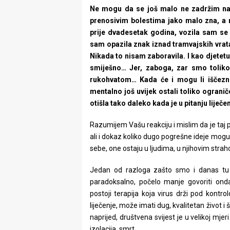
Ne mogu da se još malo ne zadržim na 
prenosivim bolestima jako malo zna, a m
prije dvadesetak godina, vozila sam s
sam opazila znak iznad tramvajskih vrat
Nikada to nisam zaboravila. I kao djetetu,
smiješno… Jer, zaboga, zar smo tolik
rukohvatom… Kada će i mogu li iščezn
mentalno još uvijek ostali toliko ogranič
otišla tako daleko kada je u pitanju liječe
Razumijem Vašu reakciju i mislim da je taj
ali i dokaz koliko dugo pogrešne ideje mogu
sebe, one ostaju u ljudima, u njihovim strah
Jedan od razloga zašto smo i danas tu
paradoksalno, počelo manje govoriti on
postoji terapija koja virus drži pod kont
liječenje, može imati dug, kvalitetan život i š
naprijed, društvena svijest je u velikoj mjer
izolacija, smrt.