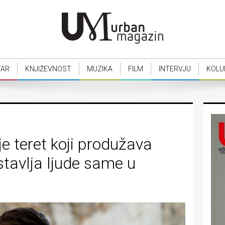
TAR
KNJIŽEVNOST
MUZIKA
FILM
INTERVJU
KOLU
 je teret koji produžava
stavlja ljude same u