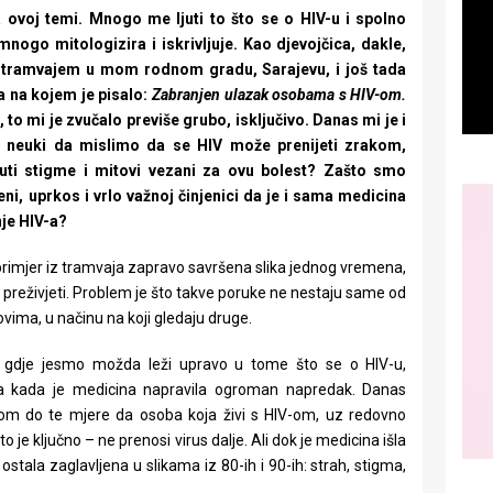
ovoj temi. Mnogo me ljuti to što se o HIV-u i spolno
nogo mitologizira i iskrivljuje. Kao djevojčica, dakle,
e tramvajem u mom rodnom gradu, Sarajevu, i još tada
a na kojem je pisalo:
Zabranjen ulazak osobama s HIV-om.
 to mi je zvučalo previše grubo, isključivo. Danas mi je i
o neuki da mislimo da se HIV može prenijeti zrakom,
uti stigme i mitovi vezani za ovu bolest? Zašto smo
eni, uprkos i vrlo važnoj činjenici da je i sama medicina
nje HIV-a?
 primjer iz tramvaja zapravo savršena slika jednog vremena,
 preživjeti. Problem je što takve poruke ne nestaju same od
ovima, u načinu na koji gledaju druge.
 gdje jesmo možda leži upravo u tome što se o HIV-u,
da kada je medicina napravila ogroman napredak. Danas
rolom do te mjere da osoba koja živi s HIV-om, uz redovno
to je ključno – ne prenosi virus dalje. Ali dok je medicina išla
i ostala zaglavljena u slikama iz 80-ih i 90-ih: strah, stigma,