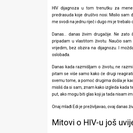
HIV dijagnoza u tom trenutku za mene ni
predrasuda koje društvo nosi. Mislio sam d
me svodi na jednu riječ i dugo mi je trebalo 
Danas… danas živim drugačije. Ne zato š
pripadam u vlastitom životu. Naučio sam
vrijedim, bez obzira na dijagnozu. I možda
oslobađa.
Danas kada razmišljam o životu, ne razmiš
pitam se više samo kako će drugi reagirati
svemu tome, a pomoć drugima došla je kao
misliš da si sam, znam kako izgleda kada t
put, ako mogu biti glas koji ja tada nisam 
Onaj mlađi Edi je preživljavao, ovaj danas živ
Mitovi o HIV-u još uvij