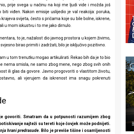
io, prije svega u načinu na koji me ljudi vide i možda još
biti viđen. Nakon emisije uslijedio je val reakcija: poruka,
h krajeva svijeta, često s pričama koje su bile bolne, iskrene,
ali u mom iskustvu i to me jako dirnulo.
mentara, to je, nažalost dio javnog prostora u kojem živimo,
jesno birao primiti i zadržati, bilo je isključivo pozitivno.
m u tom trenutku mogao artikulirati. Rekao bih da je to bio
iše nema smisla, ne samo zbog mene, nego zbog svih onih
ost ili glas da govore. Javno progovoriti o vlastitom životu,
dnostavno, ali vjerujem da iskrenost ima snagu pokrenuti
de
o je govoriti. Smatram da u potpunosti razumijem zbog
potiskivanje najteži su tereti koje čovjek može podnijeti.
tnja hrani predrasude
. Bilo je previše tišine i osamljenosti