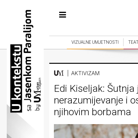
Početna
Vizualne
umjetnosti
VIZUALNE UMJETNOSTI
TEA
Teatar
Književnost
AKTIVIZAM
Muzika
Edi Kiseljak: Šutnja
Film
nerazumijevanje i o
Intervju
njihovim borbama
Kolumne
Kultura