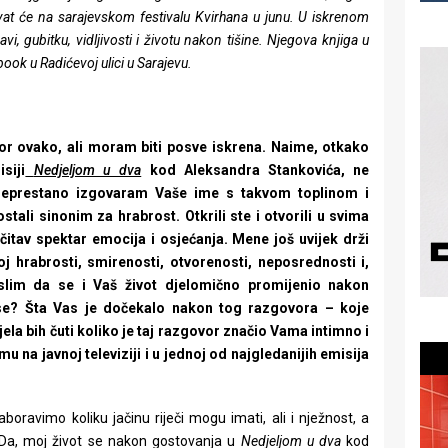
vat će na sarajevskom festivalu Kvirhana u junu. U iskrenom
vi, gubitku, vidljivosti i životu nakon tišine. Njegova knjiga u
book u Radićevoj ulici u Sarajevu.
or ovako, ali moram biti posve iskrena. Naime, otkako
siji
Nedjeljom u dva
kod Aleksandra Stankovića, ne
eprestano izgovaram Vaše ime s takvom toplinom i
ali sinonim za hrabrost. Otkrili ste i otvorili u svima
čitav spektar emocija i osjećanja. Mene još uvijek drži
j hrabrosti, smirenosti, otvorenosti, neposrednosti i,
slim da se i Vaš život djelomično promijenio nakon
 se? Šta Vas je dočekalo nakon tog razgovora – koje
ela bih čuti koliko je taj razgovor značio Vama intimno i
u na javnoj televiziji i u jednoj od najgledanijih emisija
ravimo koliku jačinu riječi mogu imati, ali i nježnost, a
 Da, moj život se nakon gostovanja u
Nedjeljom u dva
kod