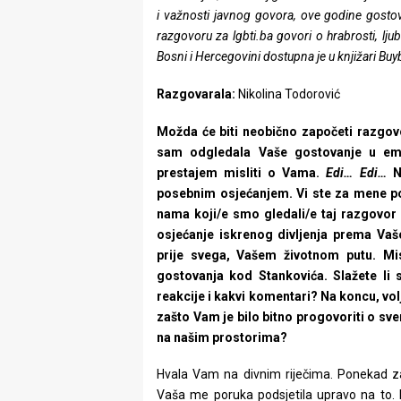
rade
i važnosti javnog govora, ove godine gosto
razgovoru za lgbti.ba govori o hrabrosti, ljuba
Urban
Bosni i Hercegovini dostupna je u knjižari Buy
Places
Razgovarala:
Nikolina Todorović
Aktivizam
Možda će biti neobično započeti razgov
sam odgledala Vaše gostovanje u emi
Aktuelnosti
prestajem misliti o Vama.
Edi… Edi…
N
posebnim osjećanjem. Vi ste za mene post
Promo
nama koji/e smo gledali/e taj razgovor 
About
osjećanje iskrenog divljenja prema Vašo
prije svega, Vašem životnom putu. Mi
Urban
gostovanja kod Stankovića. Slažete li
reakcije i kakvi komentari? Na koncu, volj
Magazin
zašto Vam je bilo bitno progovoriti o svem
na našim prostorima?
Hvala Vam na divnim riječima. Ponekad zabo
Vaša me poruka podsjetila upravo na to.