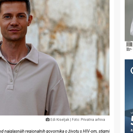
Edi Kiseljak | Foto: Privatna arhiva
 od najglasnijih regionalnih govornika o životu s HIV-om, stigmi