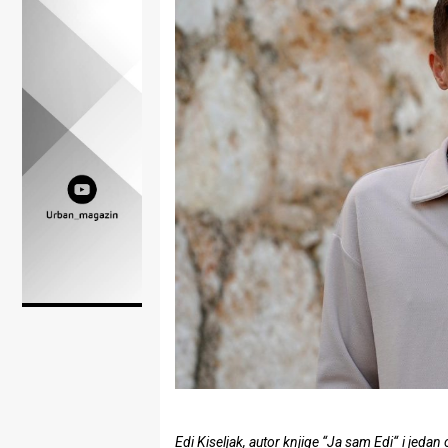
Lifestyle
Beauty
Fashion
Zdravlje
Za
stolom
Život
u
pokretu
Ideje
koje
Edi Kiseljak, autor knjige “Ja sam Edi“ i jedan