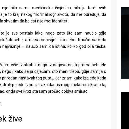
je bila samo medicinska činjenica, bila je teret svih
a je to kraj nekog “normalnog” života, da me određuje, da
da shvatim da bolest nije moj identitet.
to je sve postalo lako, nego zato što sam naučio gdje
 slušati sebe, a ne samo svijet oko sebe. Naučio sam da
 najvažnije – naučio sam da istina, koliko god bila teška,
ljam više iz straha, nego iz odgovornosti prema sebi. Ne
, nego i kako se ja osjećam, što meni treba, gdje sam ja u
 prirodan nastavak tog puta… Jer znam kako izgleda kada
e strah pojede iznutra i ako danas mogu nekome skratiti taj
imao, onda sve kroz šta sam prošao dobiva smisao.
i.
ek žive