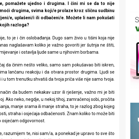
, pomažete ujedno i drugima. I čini mi se da to nije
pomoći drugima, svima koji/e prolaze kroz sličnu sudbinu
jeni/e, uplašeni/i ili odbačeni/e. Možete li nam pokušati
 kojih razloga?
, to je i čin oslobađanja. Dugo sam živio u tišini koja nije
danas naglašavam koliko je važno govoriti jer šutnja ne štiti,
ijevanje i ostavlja ljude same u njihovim borbama.
aj da činim nešto veliko, samo sam pokušavao biti iskren,
ma lančanu reakciju i da otvara prostor drugima. Ljudi se
 i u tom trenutku shvatiš da tvoja priča više nije samo tvoja.
način da budem nekakav uzor ili rješenje, važno mi je biti
voj. Ako neko, negdje, u nekoj tihoj, zamračenoj sobi, pročita
akšanja, manje srama ili manje straha, to je razlog zbog kojeg
sti, straha i osjećaja odbačenosti. Znam koliko to može biti
to osjećam odgovornost.
 te, razumijem te, nisi sam/a, a ponekad je upravo to sve što