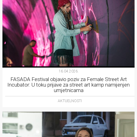
16.04.2026.
FASADA Festival objavio poziv za Female Street Art
Incubator: U toku prijave za street art kamp namijenjen
umjetnicama
AKTUELNOSTI