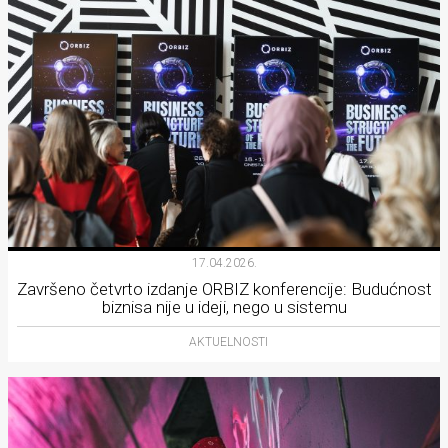
17.04.2026.
Završeno četvrto izdanje ORBIZ konferencije: Budućnost
biznisa nije u ideji, nego u sistemu
AKTUELNOSTI