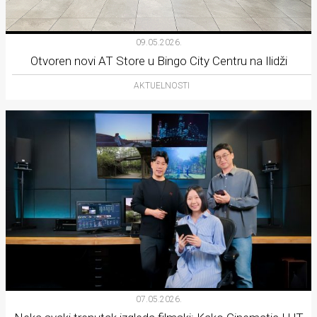
Lifestyle
Beauty
09.05.2026.
Otvoren novi AT Store u Bingo City Centru na Ilidži
Fashion
AKTUELNOSTI
Zdravlje
Za
stolom
Život
u
pokretu
Ideje
koje
07.05.2026.