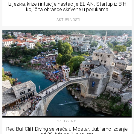
Iz jezika, krize i intuicije nastao je ELIAN: Startup iz BiH
koji čita obrasce skrivene u porukama
AKTUELNOSTI
25.03.2026.
Red Bull Cliff Diving se vraća u Mostar: Jubilarno izdanje