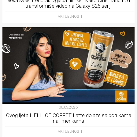
Neka svaki trenutak izgleda filmski: Kako Cinematic LUT
rade
transformiše video na Galaxy S26 seriji
AKTUELNOSTI
Urban
Places
Aktivizam
Aktuelnosti
Promo
About
Urban
Magazin
06.05.2026.
Ovog ljeta HELL ICE COFFEE Latte dolaze sa porukama
na limenkama
AKTUELNOSTI