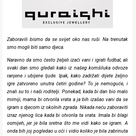
Zaboravili bismo da se svijet oko nas ruši. Na trenutak
smo mogli biti samo djeca.
Naravno da smo često željeli izaći vani i igrati fudbal, ali
svaki dan smo gledali kako iz našeg komšiluka odvoze
ranjene i ubijene ljude. Ipak, kako zadržati dijete željno
igre zatvoreno unutra četiri godine? To je nemoguće, i
znali su to i naši roditelji. Ponekad, kada bi dan bio malo
mirniji, mama bi otvorila vrata a ja bih izašao vani da se
igram s djecom iz okolnih zgrada. Nikada neću zaboraviti
izraz njenog lica kada bi otvorila ta vrata. Imala bi blagi
osmijeh, jer je bila sretna što me vidi kako se igram. A
onda bih joj pogledao u oči i vidio koliko je bila zabrinuta