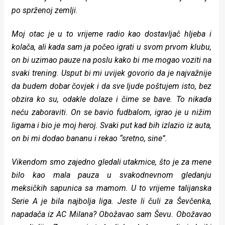
po sprženoj zemlji.
Moj otac je u to vrijeme radio kao dostavljač hljeba i
kolača, ali kada sam ja počeo igrati u svom prvom klubu,
on bi uzimao pauze na poslu kako bi me mogao voziti na
svaki trening. Usput bi mi uvijek govorio da je najvažnije
da budem dobar čovjek i da sve ljude poštujem isto, bez
obzira ko su, odakle dolaze i čime se bave. To nikada
neću zaboraviti. On se bavio fudbalom, igrao je u nižim
ligama i bio je moj heroj. Svaki put kad bih izlazio iz auta,
on bi mi dodao bananu i rekao “sretno, sine”.
Vikendom smo zajedno gledali utakmice, što je za mene
bilo kao mala pauza u svakodnevnom gledanju
meksičkih sapunica sa mamom. U to vrijeme talijanska
Serie A je bila najbolja liga. Jeste li čuli za Ševčenka,
napadača iz AC Milana? Obožavao sam Ševu. Obožavao