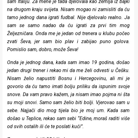
sam Italiju. Za mene je tada djelovala kao zemlja iz bajki
na drugom kraju svijeta. Nisam mogao ni zamisliti da ću
tamo jednog dana igrati fudbal. Nije djelovalo realno. Ja
sam se samo nadao da ću igrati za prvi tim mog
Željezničara. Onda me je jedan od trenera u klubu počeo
zvati Ševa, jer sam bio plav i zabijao puno golova.
Pomislio sam, dobro, može Ševa!
Onda je jednog dana, kada sam imao 19 godina, došao
jedan drugi trener i rekao mi da me želi odvesti u Češku.
Nisam želio napustiti Bosnu i Hercegovinu, ali mi je
govorio da ću tamo imati bolju priliku da ispunim svoje
snove. Da vam pravo kažem, ja nisam imao pojma ni šta
su moji snovi. Samo sam želio biti bolji. Vjerovao sam u
sebe. Najjači dio mog tijela bio je moj um. Kada sam
došao u Teplice, rekao sam sebi “Edine, moraš raditi više
od svih ostalih ili će te poslati kući”.