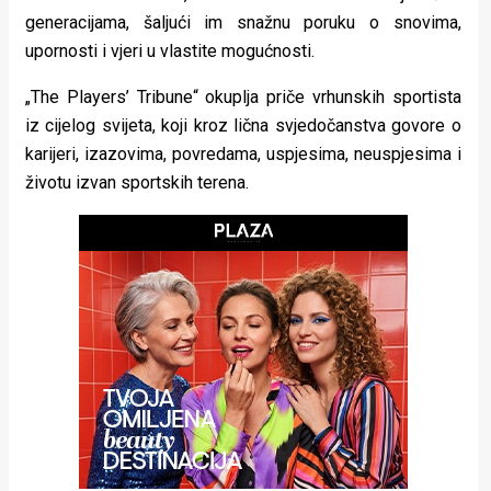
rade
generacijama, šaljući im snažnu poruku o snovima,
upornosti i vjeri u vlastite mogućnosti.
Urban
„The Players’ Tribune“ okuplja priče vrhunskih sportista
Places
iz cijelog svijeta, koji kroz lična svjedočanstva govore o
Aktivizam
karijeri, izazovima, povredama, uspjesima, neuspjesima i
životu izvan sportskih terena.
Aktuelnosti
Promo
About
Urban
Magazin