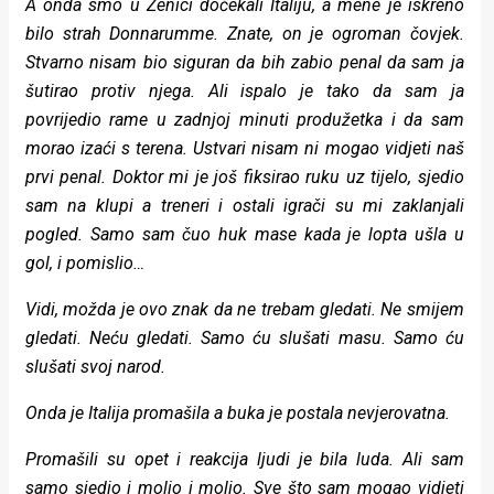
A onda smo u Zenici dočekali Italiju, a mene je iskreno
bilo strah Donnarumme. Znate, on je ogroman čovjek.
Stvarno nisam bio siguran da bih zabio penal da sam ja
šutirao protiv njega. Ali ispalo je tako da sam ja
povrijedio rame u zadnjoj minuti produžetka i da sam
morao izaći s terena. Ustvari nisam ni mogao vidjeti naš
prvi penal. Doktor mi je još fiksirao ruku uz tijelo, sjedio
sam na klupi a treneri i ostali igrači su mi zaklanjali
pogled. Samo sam čuo huk mase kada je lopta ušla u
gol, i pomislio…
Vidi, možda je ovo znak da ne trebam gledati. Ne smijem
gledati. Neću gledati. Samo ću slušati masu. Samo ću
slušati svoj narod.
Onda je Italija promašila a buka je postala nevjerovatna.
Promašili su opet i reakcija ljudi je bila luda. Ali sam
samo sjedio i molio i molio. Sve što sam mogao vidjeti