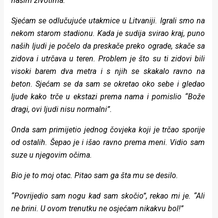
našim životima.
Sjećam se odlučujuće utakmice u Litvaniji. Igrali smo na
nekom starom stadionu. Kada je sudija svirao kraj, puno
naših ljudi je počelo da preskače preko ograde, skače sa
zidova i utrčava u teren. Problem je što su ti zidovi bili
visoki barem dva metra i s njih se skakalo ravno na
beton. Sjećam se da sam se okretao oko sebe i gledao
ljude kako trče u ekstazi prema nama i pomislio “Bože
dragi, ovi ljudi nisu normalni”.
Onda sam primijetio jednog čovjeka koji je trčao sporije
od ostalih. Šepao je i išao ravno prema meni. Vidio sam
suze u njegovim očima.
Bio je to moj otac. Pitao sam ga šta mu se desilo.
“Povrijedio sam nogu kad sam skočio”, rekao mi je. “Ali
ne brini. U ovom trenutku ne osjećam nikakvu bol!”