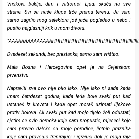
Vriskovi, baklje, dim i vatromet. Ljudi skaču na sve
strane. Svi sa naše klupe trče prema terenu. Ja sam
samo zagrlio mog selektora još jače, pogledao u nebo i
pustio najglasniji krik u mom životu.
“AAAAAAAAAAAAAAHHHHHHHHHHHHHHHHHHHHHH!!!!!!!!!!!!!!
Dvadeset sekundi, bez prestanka, samo sam vrištao.
Mala Bosna i Hercegovina opet je na Svjetskom
prvenstvu.
Napraviti sve ovo nije bilo lako. Nije lako ni sada kada
imam četrdeset godina, kada leđa bole svaki put kad
ustaneš iz kreveta i kada opet moraš uzimati lijekove
protiv bolova. Ali svaki put kad moje tijelo želi odustati,
sjetim se svih derneka koje sam propustio, mjeseci koje
sam proveo daleko od moje porodice, ljetnih praznika
koje sam provodio trenirajući i igrajući dok je moja raja