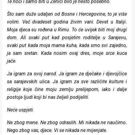
Te noći i samo biti u Zenici bilo je nešto posebno.
Što sam duže udaljen od Bosne i Hercegovine, to je više
volim. Već dvadeset godina živim vani. Devet u Italiji.
Moja djeca su rođena u Rimu. To će uvijek biti moj drugi
dom. Ali svaki put kad posjetim roditelje u Sarajevu,
svaki put kada moja mama kuha, kada smo svi zajedno,
ja sam sretan. Kada nosim ovaj dres, moje srce kuca
jače.
Ja igram za svoj narod. Ja igram za dječake i djevojčice
sa sarajevskih ulica. Ja igram za sve različite kulture i
religije koje čine moju zemlju prelijepom, iako i dalje
postoje ljudi koji bi nas željeli podijeliti.
Neće uspjeti.
Ne zbog mene. Ne zbog odraslih. Mi nikada ne naučimo.
Nego zbog vas, djece. Vi se nikada ne mijenjate.