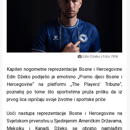
Lifestyle
Beauty
Fashion
Zdravlje
Za
Edin Džeko | Foto: FIFA
stolom
Kapiten nogometne reprezentacije Bosne i Hercegovine
Život
Edin Džeko podijelio je emotivno „Pismo djeci Bosne i
Hercegovine“ na platformi „The Players’ Tribune“,
u
poznatoj po tome što sportistima pruža priliku da iz
pokretu
prvog lica ispričaju svoje životne i sportske priče.
Ideje
Uoči nastupa reprezentacije Bosne i Hercegovine na
Svjetskom prvenstvu u Sjedinjenim Američkim Državama,
koje
Meksiku i Kanadi, Džeko se obratio najmlađim