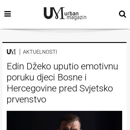
Početna
Vizualne
umjetnosti
Teatar
AKTUELNOSTI
Književnost
Edin Džeko uputio emotivnu
poruku djeci Bosne i
Muzika
Hercegovine pred Svjetsko
Film
prvenstvo
Intervju
Kolumne
Kultura