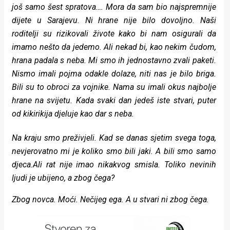
još samo šest spratova…. Mora da sam bio najspremnije
dijete u Sarajevu. Ni hrane nije bilo dovoljno. Naši
roditelji su rizikovali živote kako bi nam osigurali da
imamo nešto da jedemo. Ali nekad bi, kao nekim čudom,
hrana padala s neba. Mi smo ih jednostavno zvali paketi.
Nismo imali pojma odakle dolaze, niti nas je bilo briga.
Bili su to obroci za vojnike. Nama su imali okus najbolje
hrane na svijetu. Kada svaki dan jedeš iste stvari, puter
od kikirikija djeluje kao dar s neba.
Na kraju smo preživjeli. Kad se danas sjetim svega toga,
nevjerovatno mi je koliko smo bili jaki. A bili smo samo
djeca.Ali rat nije imao nikakvog smisla. Toliko nevinih
ljudi je ubijeno, a zbog čega?
Zbog novca. Moći. Nečijeg ega. A u stvari ni zbog čega.