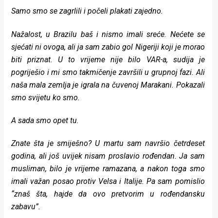
Samo smo se zagrlili i počeli plakati zajedno.
Nažalost, u Brazilu baš i nismo imali sreće. Nećete se
sjećati ni ovoga, ali ja sam zabio gol Nigeriji koji je morao
biti priznat. U to vrijeme nije bilo VAR-a, sudija je
pogriješio i mi smo takmičenje završili u grupnoj fazi. Ali
naša mala zemlja je igrala na čuvenoj Marakani. Pokazali
smo svijetu ko smo.
A sada smo opet tu.
Znate šta je smiješno? U martu sam navršio četrdeset
godina, ali još uvijek nisam proslavio rođendan. Ja sam
musliman, bilo je vrijeme ramazana, a nakon toga smo
imali važan posao protiv Velsa i Italije. Pa sam pomislio
“znaš šta, hajde da ovo pretvorim u rođendansku
zabavu”.