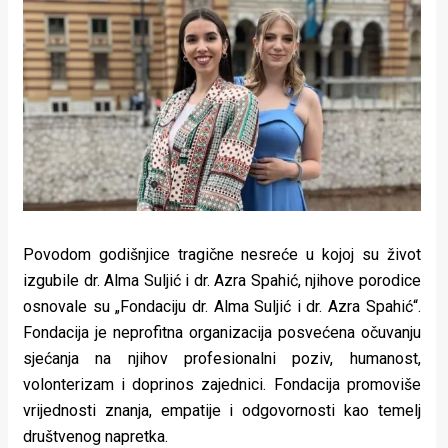
Lifestyle
Beauty
Fashion
Zdravlje
Za
stolom
Povodom godišnjice tragične nesreće u kojoj su život
Život
izgubile dr. Alma Suljić i dr. Azra Spahić, njihove porodice
u
osnovale su „Fondaciju dr. Alma Suljić i dr. Azra Spahić“.
Fondacija je neprofitna organizacija posvećena očuvanju
pokretu
sjećanja na njihov profesionalni poziv, humanost,
Ideje
volonterizam i doprinos zajednici. Fondacija promoviše
vrijednosti znanja, empatije i odgovornosti kao temelj
koje
društvenog napretka.