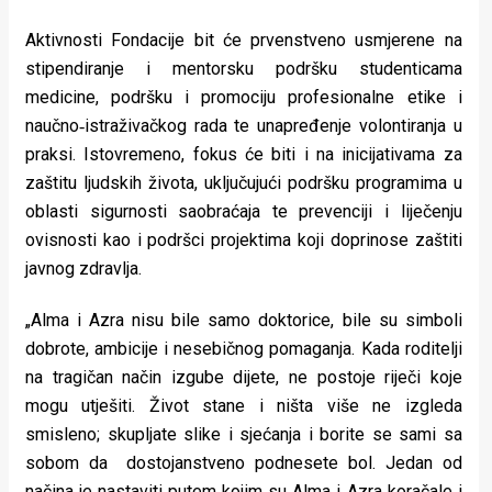
rade
Aktivnosti Fondacije bit će prvenstveno usmjerene na
Urban
stipendiranje i mentorsku podršku studenticama
medicine, podršku i promociju profesionalne etike i
Places
naučno‑istraživačkog rada te unapređenje volontiranja u
Aktivizam
praksi. Istovremeno, fokus će biti i na inicijativama za
zaštitu ljudskih života, uključujući podršku programima u
Aktuelnosti
oblasti sigurnosti saobraćaja te prevenciji i liječenju
ovisnosti kao i podršci projektima koji doprinose zaštiti
Promo
javnog zdravlja.
About
„Alma i Azra nisu bile samo doktorice, bile su simboli
Urban
dobrote, ambicije i nesebičnog pomaganja. Kada roditelji
Magazin
na tragičan način izgube dijete, ne postoje riječi koje
mogu utješiti. Život stane i ništa više ne izgleda
smisleno; skupljate slike i sjećanja i borite se sami sa
sobom da dostojanstveno podnesete bol. Jedan od
načina je nastaviti putem kojim su Alma i Azra koračale i