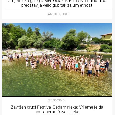
Umjetnička galerija BiH: Odlazak Edina Numankadića
predstavlja veliki gubitak za umjetnost
AKTUELNOSTI
23.06.2026.
Završen drugi Festival Sedam rijeka: Vrijeme je da
postanemo čuvari rijeka