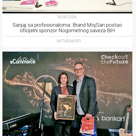
30.05.2026.
Sanjaj sa profesionalcima: Brand MojSan postao
oficijelni sponzor Nogometnog saveza BiH
AKTUELNOSTI