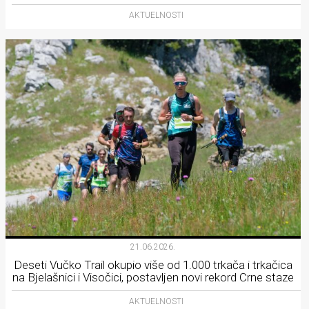
AKTUELNOSTI
21.06.2026.
Deseti Vučko Trail okupio više od 1.000 trkača i trkačica
na Bjelašnici i Visočici, postavljen novi rekord Crne staze
AKTUELNOSTI