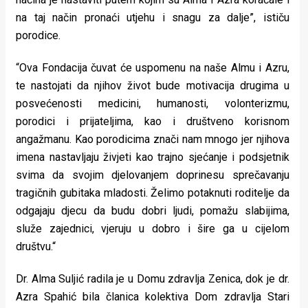
na taj način pronaći utjehu i snagu za dalje”, ističu
porodice.
“Ova Fondacija čuvat će uspomenu na naše Almu i Azru,
te nastojati da njihov život bude motivacija drugima u
posvećenosti medicini, humanosti, volonterizmu,
porodici i prijateljima, kao i društveno korisnom
angažmanu. Kao porodicima znači nam mnogo jer njihova
imena nastavljaju živjeti kao trajno sjećanje i podsjetnik
svima da svojim djelovanjem doprinesu sprečavanju
tragičnih gubitaka mladosti. Želimo potaknuti roditelje da
odgajaju djecu da budu dobri ljudi, pomažu slabijima,
služe zajednici, vjeruju u dobro i šire ga u cijelom
društvu.“
Dr. Alma Suljić radila je u Domu zdravlja Zenica, dok je dr.
Azra Spahić bila članica kolektiva Dom zdravlja Stari