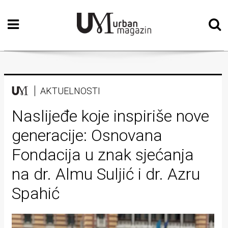
Početna
Vizualne
umjetnosti
Teatar
AKTUELNOSTI
Književnost
Naslijeđe koje inspiriše nove
generacije: Osnovana
Muzika
Fondacija u znak sjećanja
Film
na dr. Almu Suljić i dr. Azru
Intervju
Spahić
Kolumne
Kultura