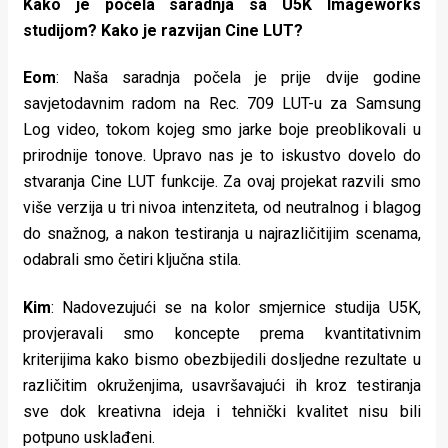
Kako je počela saradnja sa U5K Imageworks
studijom? Kako je razvijan Cine LUT?
Eom
: Naša saradnja počela je prije dvije godine
savjetodavnim radom na Rec. 709 LUT-u za Samsung
Log video, tokom kojeg smo jarke boje preoblikovali u
prirodnije tonove. Upravo nas je to iskustvo dovelo do
stvaranja Cine LUT funkcije. Za ovaj projekat razvili smo
više verzija u tri nivoa intenziteta, od neutralnog i blagog
do snažnog, a nakon testiranja u najrazličitijim scenama,
odabrali smo četiri ključna stila.
Kim
: Nadovezujući se na kolor smjernice studija U5K,
provjeravali smo koncepte prema kvantitativnim
kriterijima kako bismo obezbijedili dosljedne rezultate u
različitim okruženjima, usavršavajući ih kroz testiranja
sve dok kreativna ideja i tehnički kvalitet nisu bili
potpuno usklađeni.