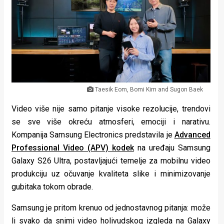
Lifestyle
Beauty
Fashion
Zdravlje
Za
Taesik Eom, Bomi Kim and Sugon Baek
Video više nije samo pitanje visoke rezolucije, trendovi
stolom
se sve više okreću atmosferi, emociji i narativu.
Život
Kompanija Samsung Electronics predstavila je
Advanced
Professional Video (APV) kodek
na uređaju Samsung
u
Galaxy S26 Ultra, postavljajući temelje za mobilnu video
pokretu
produkciju uz očuvanje kvaliteta slike i minimizovanje
gubitaka tokom obrade.
Ideje
Samsung je pritom krenuo od jednostavnog pitanja: može
koje
li svako da snimi video holivudskog izgleda na Galaxy