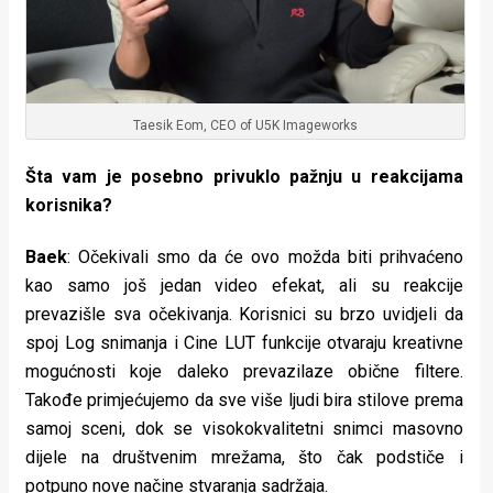
Taesik Eom, CEO of U5K Imageworks
Šta vam je posebno privuklo pažnju u reakcijama
korisnika?
Baek
: Očekivali smo da će ovo možda biti prihvaćeno
kao samo još jedan video efekat, ali su reakcije
prevazišle sva očekivanja. Korisnici su brzo uvidjeli da
spoj Log snimanja i Cine LUT funkcije otvaraju kreativne
mogućnosti koje daleko prevazilaze obične filtere.
Takođe primjećujemo da sve više ljudi bira stilove prema
samoj sceni, dok se visokokvalitetni snimci masovno
dijele na društvenim mrežama, što čak podstiče i
potpuno nove načine stvaranja sadržaja.