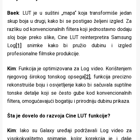
Baek
: LUT je u suštini „mapa“ koja transformiše jedan
skup boja u drugi, kako bi se postigao željeni izgled. Za
razliku od konvencionalnih filtera koji jednostavno dodaju
sloj boje preko slike, Cine LUT reinterpretira Samsung
Log
[1]
snimke kako bi pružio dubinu i izgled
profesionalne filmske produkcije.
Kim
: Funkcija je optimizovana za Log video. Korištenjem
njegovog širokog tonskog opsega
[2]
, funkcija precizno
rekonstruiše boju i osvjetljenje kako bi sačuvala suptilne
tonske detalje koji se često gube kod konvencionalnih
filtera, omogućavajući bogatiju i prirodniju dubinu prikaza.
Šta je dovelo do razvoja Cine LUT funkcije?
Kim
: Iako su Galaxy uređaji podržavali Log video za
visokokvalitetno snimanje, kolor korekcija je i dalje