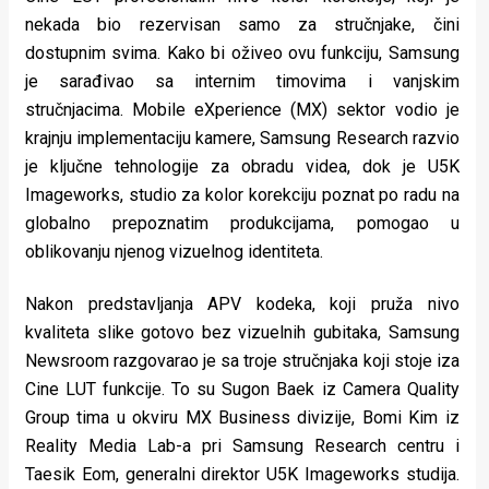
nekada bio rezervisan samo za stručnjake, čini
dostupnim svima. Kako bi oživeo ovu funkciju, Samsung
je sarađivao sa internim timovima i vanjskim
stručnjacima. Mobile eXperience (MX) sektor vodio je
krajnju implementaciju kamere, Samsung Research razvio
je ključne tehnologije za obradu videa, dok je U5K
Imageworks, studio za kolor korekciju poznat po radu na
globalno prepoznatim produkcijama, pomogao u
oblikovanju njenog vizuelnog identiteta.
Nakon predstavljanja APV kodeka, koji pruža nivo
kvaliteta slike gotovo bez vizuelnih gubitaka, Samsung
Newsroom razgovarao je sa troje stručnjaka koji stoje iza
Cine LUT funkcije. To su Sugon Baek iz Camera Quality
Group tima u okviru MX Business divizije, Bomi Kim iz
Reality Media Lab-a pri Samsung Research centru i
Taesik Eom, generalni direktor U5K Imageworks studija.