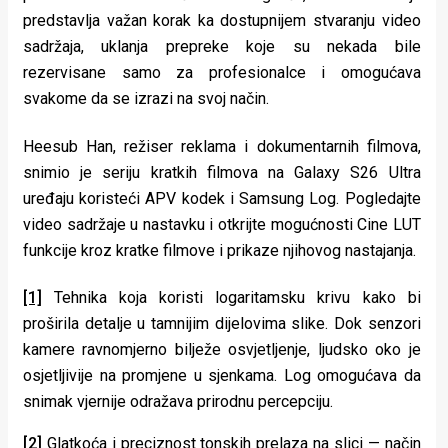
predstavlja važan korak ka dostupnijem stvaranju video
sadržaja, uklanja prepreke koje su nekada bile
rezervisane samo za profesionalce i omogućava
svakome da se izrazi na svoj način.
Heesub Han, režiser reklama i dokumentarnih filmova,
snimio je seriju kratkih filmova na Galaxy S26 Ultra
uređaju koristeći APV kodek i Samsung Log. Pogledajte
video sadržaje u nastavku i otkrijte mogućnosti Cine LUT
funkcije kroz kratke filmove i prikaze njihovog nastajanja.
[1]
Tehnika koja koristi logaritamsku krivu kako bi
proširila detalje u tamnijim dijelovima slike. Dok senzori
kamere ravnomjerno bilježe osvjetljenje, ljudsko oko je
osjetljivije na promjene u sjenkama. Log omogućava da
snimak vjernije odražava prirodnu percepciju.
[2]
Glatkoća i preciznost tonskih prelaza na slici — način