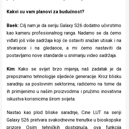
Kakvi su vam planovi za budućnost?
Baek:
Cilj nam je da seriju Galaxy S26 dodatno učvrstimo
kao kameru profesionalnog ranga. Nadamo se da ćemo
viđati još više sadržaja koji će ostaviti snažan utisak i na
stvaraoce i na gledaoce, a mi ćemo nastaviti da
postavljamo nove standarde u snimanju video sadržaja.
Kim
: Kako se svijet brzo mijenja, naš zadatak je da
prepoznamo tehnologije sljedeće generacije. Kroz blisku
saradnju sa poslovnim sektorima, radićemo na tome da
ih primijenimo u našim proizvodima i pružimo inovativna
iskustva korisnicima širom svijeta.
Nastao kao plod bliske saradnje, Cine LUT na seriji
Galaxy S26 pretvara svakodnevne trenutke u bioskopske
prizore Osim tehničkih dostignuća, ova funkcija