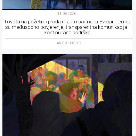
11.06.2026.
Toyota najpoželjniji prodajni auto partner u Evropi: Temelj
su međusobno povjerenje, transparentna komunikacija i
kontinuirana podrška
AKTUELNOSTI