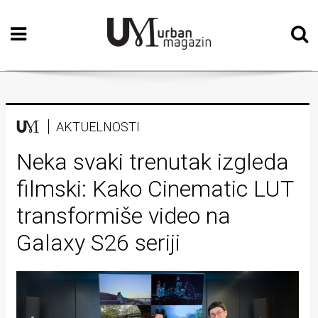
Početna
Vizualne
umjetnosti
Teatar
AKTUELNOSTI
Književnost
Neka svaki trenutak izgleda
filmski: Kako Cinematic LUT
Muzika
transformiše video na
Film
Galaxy S26 seriji
Intervju
Kolumne
Kultura