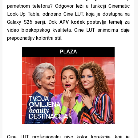
rade
pametnom telefonu? Odgovor leži u funkciji Cinematic
Look-Up Table, odnosno Cine LUT, koja je dostupna na
Urban
Galaxy S26 seriji. Dok
APV kodek
postavlja temelj za
Places
video bioskopskog kvaliteta, Cine LUT snimcima daje
prepoznatljiv koloritni stil.
Aktivizam
Aktuelnosti
Promo
About
Urban
Magazin
Cine LUT profesionalni nivo kolor korekcije, koji je