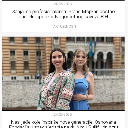
30.05.2026.
Sanjaj sa profesionalcima: Brand MojSan postao
oficijelni sponzor Nogometnog saveza BiH
AKTUELNOSTI
24.05.2026.
Naslijeđe koje inspiriše nove generacije: Osnovana
Fondacija u znak sjećanja na dr. Almu Suljić i dr. Azru