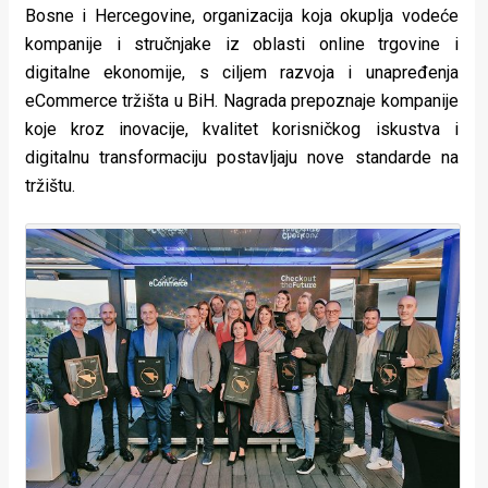
Bosne i Hercegovine, organizacija koja okuplja vodeće
rade
kompanije i stručnjake iz oblasti online trgovine i
Urban
digitalne ekonomije, s ciljem razvoja i unapređenja
eCommerce tržišta u BiH. Nagrada prepoznaje kompanije
Places
koje kroz inovacije, kvalitet korisničkog iskustva i
Aktivizam
digitalnu transformaciju postavljaju nove standarde na
tržištu.
Aktuelnosti
Promo
About
Urban
Magazin