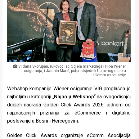
Lifestyle
Beauty
Fashion
Zdravlje
Za
Vildana Skorupan, rukovodilac Odjela marketinga i PR-a Wiener
stolom
osiguranja, i Jasmin Marić, potpredsjednik Upravnog odbora
eComm asocijacije
Život
Webshop kompanije Wiener osiguranje VIG proglašen je
u
najboljim u kategoriji „
Najbolji Webshop
“ na ovogodišnjoj
dodjeli nagrada Golden Click Awards 2026, jednom od
pokretu
najznačajnijih priznanja za eCommerce i digitalno
Ideje
poslovanje u Bosni i Hercegovini.
koje
Golden Click Awards organizuje eComm Asocijacija