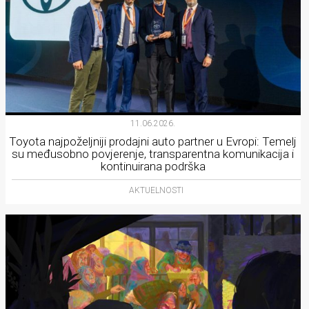
11.06.2026.
Toyota najpoželjniji prodajni auto partner u Evropi: Temelj
su međusobno povjerenje, transparentna komunikacija i
kontinuirana podrška
AKTUELNOSTI