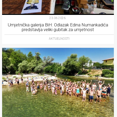
23.06.2026.
Umjetnička galerija BiH: Odlazak Edina Numankadića
predstavlja veliki gubitak za umjetnost
AKTUELNOSTI