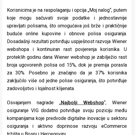
Korisnicima je na raspolaganju i opcija „Moj nalog“, putem
koje mogu sačuvati svoje podatke i jednostavnije
upravljati polisama, što omogućava još brže i praktičnije
buduće online kupovine i obnove polisa osiguranja.
Dosadašnji rezultati potvrđuju uspješnost razvoja Wiener
webshopa i kontinuiran rast povjerenja korisnika. U
proteklih godinu dana Wiener webshop je zabilježio rast
broja ugovorenih polisa od 15%, dok je premija porasla
za 30%. Posebno je značajno da je 37% korisnika
zaključilo više od jedne polise osiguranja, što potvrđuje
zadovoljstvo i lojalnost klijenata.
Osvajanjem nagrade „
Najbolji Webshop
“, Wiener
osiguranje VIG dodatno potvrđuje svoju poziciju među
kompanijama koje predvode digitalne inovacije u sektoru
osiguranja i aktivno doprinose razvoju eCommerce
tržišta u Bosni i Hercegovini.