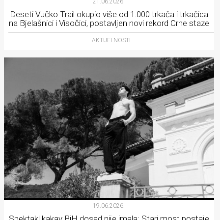
21.06.2026.
Deseti Vučko Trail okupio više od 1.000 trkača i trkačica
na Bjelašnici i Visočici, postavljen novi rekord Crne staze
AKTUELNOSTI
19.06.2026.
Spektakl kakav BiH dosad nije imala: Stari most postaje