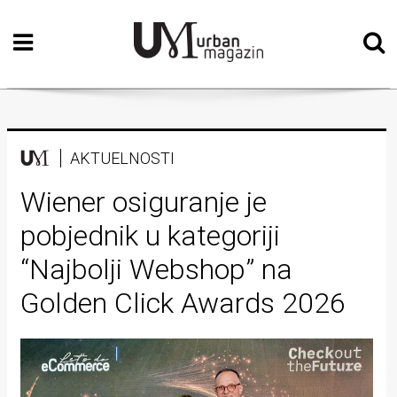
Početna
Vizualne
umjetnosti
Teatar
AKTUELNOSTI
Književnost
Wiener osiguranje je
pobjednik u kategoriji
Muzika
“Najbolji Webshop” na
Film
Golden Click Awards 2026
Intervju
Kolumne
Kultura