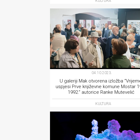
KULTURA
rade
Urban
Places
Aktivizam
Aktuelnosti
Promo
04.10.2023.
U galeriji Mak otvorena izložba “Vrijeme
About
uspjesi Prve književne komune Mostar 1
1992.” autorice Ranke Mutevelić
Urban
KULTURA
Magazin