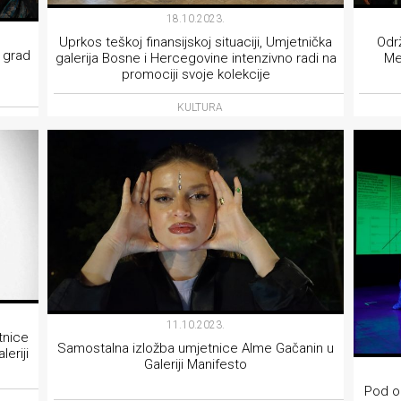
18.10.2023.
Uprkos teškoj finansijskoj situaciji, Umjetnička
Odr
 grad
galerija Bosne i Hercegovine intenzivno radi na
Me
promociji svoje kolekcije
KULTURA
11.10.2023.
tnice
Samostalna izložba umjetnice Alme Gačanin u
leriji
Galeriji Manifesto
Pod ok