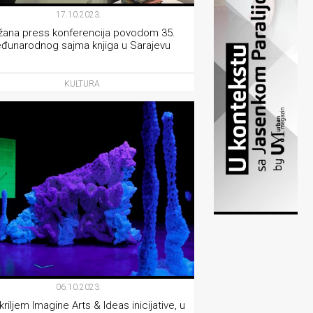
17.10.2023.
žana press konferencija povodom 35.
đunarodnog sajma knjiga u Sarajevu
KULTURA
06.10.2023.
riljem Imagine Arts & Ideas inicijative, u