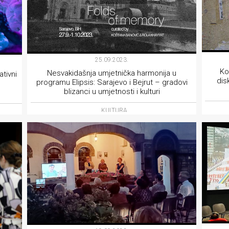
25.09.2023.
Ko
Nesvakidašnja umjetnička harmonija u
tivni
dis
programu Elipsis: Sarajevo i Bejrut – gradovi
blizanci u umjetnosti i kulturi
KULTURA