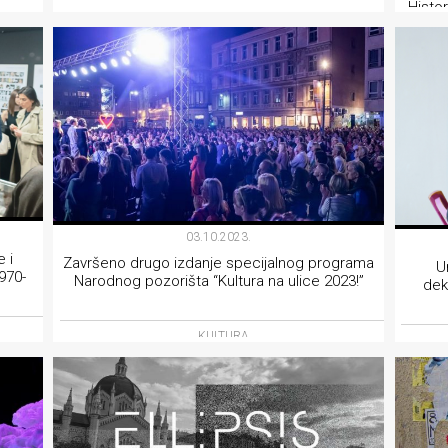
Histo
KULTURA
03.10.2023.
 i
Završeno drugo izdanje specijalnog programa
U
970-
Narodnog pozorišta “Kultura na ulice 2023!”
dek
KULTURA