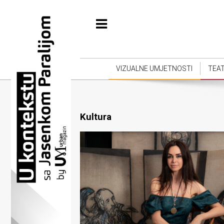
Početna
Vizualne
umjetnosti
VIZUALNE UMJETNOSTI
TEA
Teatar
Književnost
Kultura
Muzika
Film
Intervju
Kolumne
Kultura