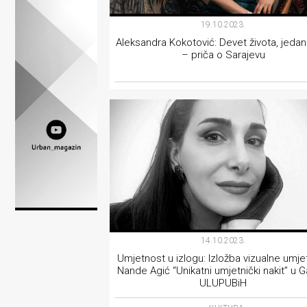
Lifestyle
19.10.2023.
Beauty
Aleksandra Kokotović: Devet života, jedan
– priča o Sarajevu
Fashion
Zdravlje
KULTURA
Za
stolom
Život
u
pokretu
14.10.2023.
Umjetnost u izlogu: Izložba vizualne umje
Ideje
Nande Agić “Unikatni umjetnički nakit” u Ga
ULUPUBiH
koje