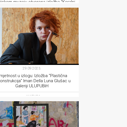
rijskom muzeju otvorena izložba “Koralni
greben. Regenerativni dizajn”
KULTURA
29.09.2023.
mjetnost u izlogu: Izložba “Plastična
onstrukcija” Iman Della Luna Glušac u
Galeriji ULUPUBiH
KULTURA