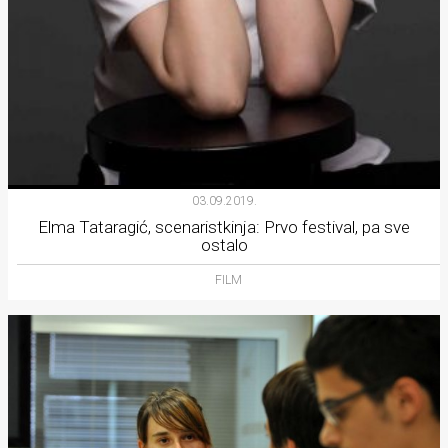
03.09.2019.
Elma Tataragić, scenaristkinja: Prvo festival, pa sve
ostalo
FILM