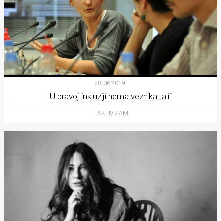
28.06.2019.
U pravoj inkluziji nema veznika „ali“
AKTIVIZAM