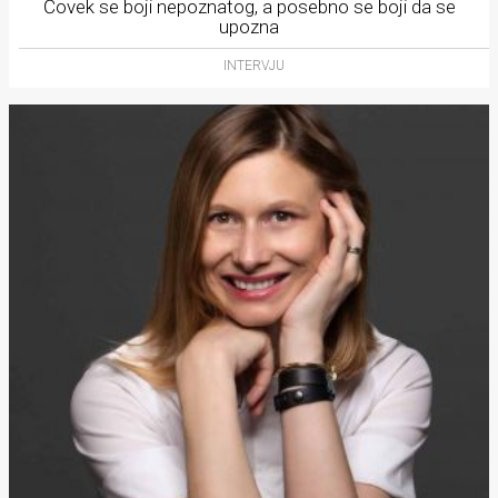
Čovek se boji nepoznatog, a posebno se boji da se
upozna
INTERVJU