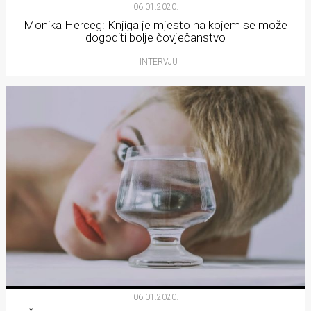
06.01.2020.
rade
Monika Herceg: Knjiga je mjesto na kojem se može
dogoditi bolje čovječanstvo
Urban
INTERVJU
Places
Aktivizam
Aktuelnosti
Promo
About
Urban
Magazin
06.01.2020.