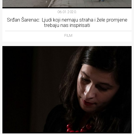
Lifestyle
06.01.2020.
Beauty
Srđan Šarenac: Ljudi koji nemaju straha i žele promjene
trebaju nas inspirisati
Fashion
FILM
Zdravlje
Za
stolom
Život
u
pokretu
Ideje
koje