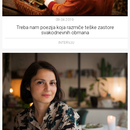
09.04.2019.
Treba nam poezija koja razmiče teške zastore
svakodnevnih obmana
INTERVJU