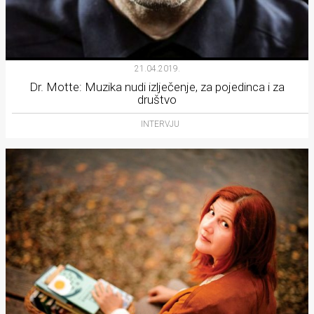
21.04.2019.
Dr. Motte: Muzika nudi izlječenje, za pojedinca i za
društvo
INTERVJU