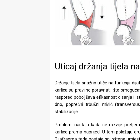
Uticaj držanja tijela n
Držanje tijela snažno utiče na funkciju di
karlica su pravilno poravnati, što omogućav
raspored poboljšava efikasnost disanja i i
dno, poprečni trbušni mišić (transversu
stabilizacije.
Problemi nastaju kada se razvije pretjeran
karlice prema naprijed. U tom položaju gru
Dijafragma tada postaje spljoštena umjest