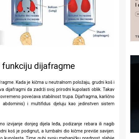
a funkciju dijafragme
jafragme. Kada je kičma u neutralnom položaju, grudni koš i
a dijafragmi da zadrži svoj prirodni kupolasti oblik. Takav
stovremeno povećava stabilnost trupa. Dijafragma, karlično
s abdominis) i multifidus djeluju kao jedinstven sistem
o izvijanje donjeg dijela leđa, podizanje rebara ili nagib
dni koš je podignut, a lumbalni dio kičme previše savijen.
o kupolasta. Time gubi svoju mehaničku prednost, slabije