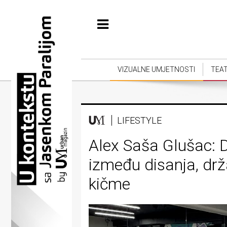
Početna
Vizualne
umjetnosti
VIZUALNE UMJETNOSTI
TEA
Teatar
Književnost
LIFESTYLE
Muzika
Alex Saša Glušac: 
Film
između disanja, drža
Intervju
kičme
Kolumne
Kultura