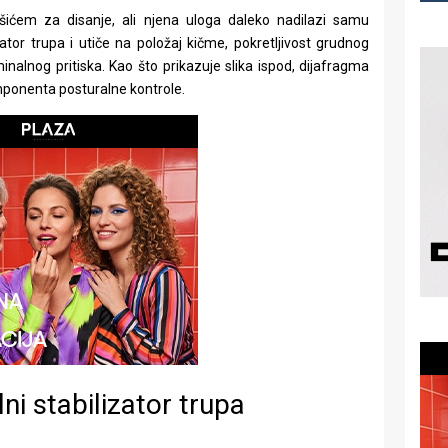
ićem za disanje, ali njena uloga daleko nadilazi samu
izator trupa i utiče na položaj kičme, pokretljivost grudnog
minalnog pritiska. Kao što prikazuje slika ispod, dijafragma
omponenta posturalne kontrole.
ni stabilizator trupa