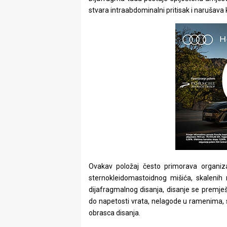
stvara intraabdominalni pritisak i narušava kv
Ovakav položaj često primorava organi
sternokleidomastoidnog mišića, skalenih 
dijafragmalnog disanja, disanje se premj
do napetosti vrata, nelagode u ramenima, s
obrasca disanja.