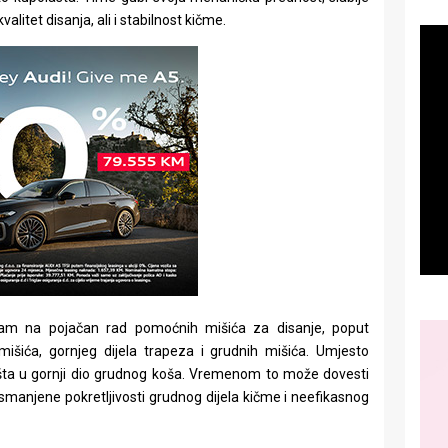
alitet disanja, ali i stabilnost kičme.
zam na pojačan rad pomoćnih mišića za disanje, poput
mišića, gornjeg dijela trapeza i grudnih mišića. Umjesto
ešta u gornji dio grudnog koša. Vremenom to može dovesti
manjene pokretljivosti grudnog dijela kičme i neefikasnog