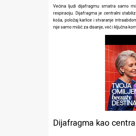
rade
Većina ljudi dijafragmu smatra samo miš
respiraciju. Dijafragma je centralni stabil
Urban
koša, položaj karlice i stvaranje intraabdo
nije samo mišić za disanje, već i ključna k
Places
Aktivizam
Aktuelnosti
Promo
About
Urban
Magazin
Dijafragma kao central