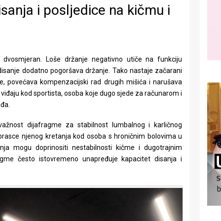
anja i posljedice na kičmu i
e dvosmjeran. Loše držanje negativno utiče na funkciju
disanje dodatno pogoršava držanje. Tako nastaje začarani
e, povećava kompenzacijski rad drugih mišića i narušava
 viđaju kod sportista, osoba koje dugo sjede za računarom i
eđa.
 važnost dijafragme za stabilnost lumbalnog i karličnog
obrasce njenog kretanja kod osoba s hroničnim bolovima u
nja mogu doprinositi nestabilnosti kičme i dugotrajnim
agme često istovremeno unapređuje kapacitet disanja i