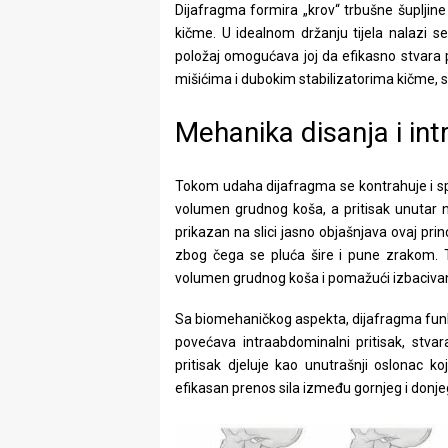
Dijafragma formira „krov“ trbušne šupljine 
kičme. U idealnom držanju tijela nalazi s
položaj omogućava joj da efikasno stvara p
mišićima i dubokim stabilizatorima kičme, stv
Mehanika disanja i int
Tokom udaha dijafragma se kontrahuje i sp
volumen grudnog koša, a pritisak unutar
prikazan na slici jasno objašnjava ovaj pri
zbog čega se pluća šire i pune zrakom. 
volumen grudnog koša i pomažući izbacivanj
Sa biomehaničkog aspekta, dijafragma funk
povećava intraabdominalni pritisak, stvara
pritisak djeluje kao unutrašnji oslonac
efikasan prenos sila između gornjeg i donjeg