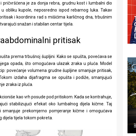
i pričvršćena je za donja rebra, grudnu kost i lumbalni dio
e u obliku kupole, neposredno ispod rebarnog luka. Takav
ritisak i koordinira rad s mišićima karličnog dna, trbušnim
arajući snažan i stabilan centar tijela.
raabdominalni pritisak
ušta prema trbušnoj šupljini. Kako se spušta, povećava se
 njega opada, što omogućava ulazak zraka u pluća. Model
ncip: povećanje volumena grudne šupljine smanjuje pritisak,
Tokom izdaha dijafragma se opušta i podiže, smanjujući
e zraka iz pluća.
cioniše kao vrh posude pod pritiskom. Kada se kontrahuje,
jući stabilizujući efekat oko lumbalnog dijela kičme. Taj
 koji smanjuje prekomjerno pomjeranje kičme i omogućava
 dijela tijela tokom pokreta.