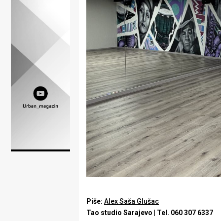
Lifestyle
Beauty
Fashion
Zdravlje
Za
stolom
Život
u
pokretu
Ideje
Piše:
Alex Saša Glušac
koje
Tao studio Sarajevo | Tel. 060 307 6337