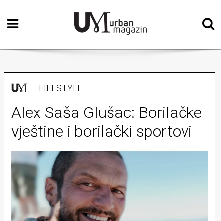
Početna
Vizualne
umjetnosti
Teatar
LIFESTYLE
Književnost
Alex Saša Glušac: Borilačke
vještine i borilački sportovi
Muzika
Film
Intervju
Kolumne
Kultura