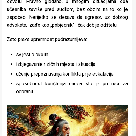
osvetu. Pravno gledano, u mnogim situacijama oba
učesnika završe pred sudijom, bez obzira na to ko je
započeo. Nerijetko se dešava da agresor, uz dobrog
advokata, izađe kao „pobjednik“ i čak dobije odštetu.
Zato prava spremnost podrazumijeva:
svijest o okolini
izbjegavanje rizičnih mjesta i situacija
učenje prepoznavanja konflikta prije eskalacije
sposobnost korištenja onoga što je pri ruci za
odbranu