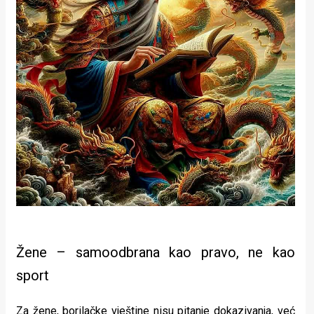
Žene – samoodbrana kao pravo, ne kao
sport
Za žene, borilačke vještine nisu pitanje dokazivanja, već