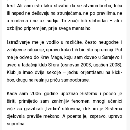
test. Ali sam isto tako shvatio da se stvarna borba, tuča
ili napad ne dešavaju na strunjačama, ne po pravilima, ne
u rundama i ne uz sudiju. To znači biti slobodan – ali i
ozbiljno pripremljen, prije svega mentalno.
Istraživanje me je vodilo u različite, često neugodne i
zahtjevne situacije, upravo kako bih bio što spremniji. Put
me je odveo do Krav Mage, koju sam doveo u Sarajevo i
uveo u tadašnji klub Sfera (osnovan 2003, ugašen 2008).
Klub je imao dvije sekcije – jednu orijentisanu na kick-
box, drugu na realniju priču samoodbrane.
Kada sam 2006. godine upoznao Sistemu i počeo je
širiti, primijetio sam zanimljiv fenomen: mnogi učenici
više su gravitirali „tvrdim“ stilovima, dok im je Sistema
djelovala previše mekano. A poenta je, zapravo, upravo
suprotna.