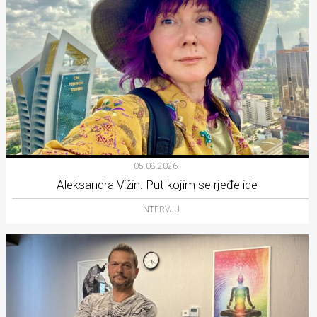
05.08.2026.
Aleksandra Vižin: Put kojim se rjeđe ide
INTERVJU