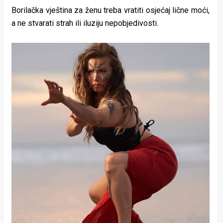
Borilačka vještina za ženu treba vratiti osjećaj lične moći,
a ne stvarati strah ili iluziju nepobjedivosti.