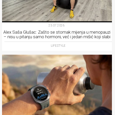
23.07.2026.
Alex Saša Glušac: Zašto se stomak mijenja u menopauzi
– nisu u pitanju samo hormoni, već i jedan mišić koji slabi
LIFESTYLE