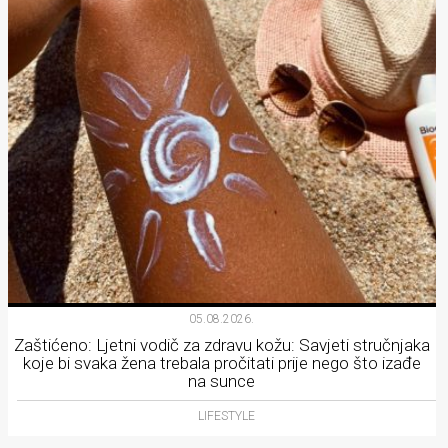
05.08.2026.
Zaštićeno: Ljetni vodič za zdravu kožu: Savjeti stručnjaka
koje bi svaka žena trebala pročitati prije nego što izađe
na sunce
LIFESTYLE