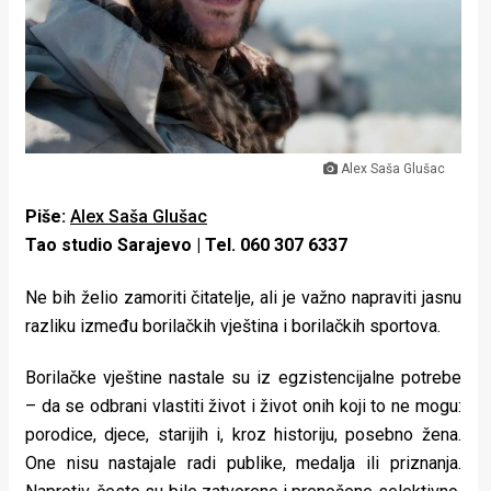
Lifestyle
Beauty
Fashion
Zdravlje
Alex Saša Glušac
Za
Piše:
Alex Saša Glušac
stolom
Tao studio Sarajevo | Tel. 060 307 6337
Život
Ne bih želio zamoriti čitatelje, ali je važno napraviti jasnu
razliku između borilačkih vještina i borilačkih sportova.
u
pokretu
Borilačke vještine nastale su iz egzistencijalne potrebe
– da se odbrani vlastiti život i život onih koji to ne mogu:
Ideje
porodice, djece, starijih i, kroz historiju, posebno žena.
One nisu nastajale radi publike, medalja ili priznanja.
koje