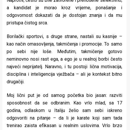
Naprotiv, često su bile zatvorene i prenošene selektivno,
rade
a kandidat je morao kroz vrijeme, ponašanje i
odgovornost dokazati da je dostojan znanja i da mu
Urban
pristupa čistog srca.
Places
Borilački sportovi, s druge strane, nastali su kasnije –
Aktivizam
kao način omasovljenja, takmičenja i promocije. To samo
po sebi nije loše. Međutim, takmičenje gotovo
Aktuelnosti
neminovno nosi rast ega, a ego je u realnoj borbi često
Promo
najveći neprijatelj. Naravno, i tu postoji lična motivacija,
disciplina i inteligencija vježbača – ali je kontekst bitno
About
drugačiji.
Urban
Moj lični put je od samog početka bio jasan: razviti
Magazin
sposobnost da se odbranim. Kao vrlo mlad, sa 17
godina, odlaskom u Italiju želio sam sebi iskreno
odgovoriti na pitanje – da li je karate koji sam tada
trenirao zaista efikasan u realnim uslovima. Vrlo brzo