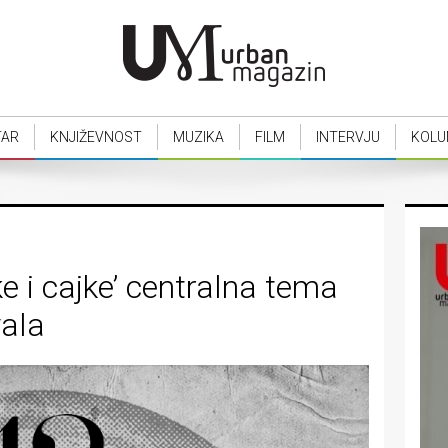
TAR
KNJIŽEVNOST
MUZIKA
FILM
INTERVJU
KOLU
jke i cajke’ centralna tema
vala