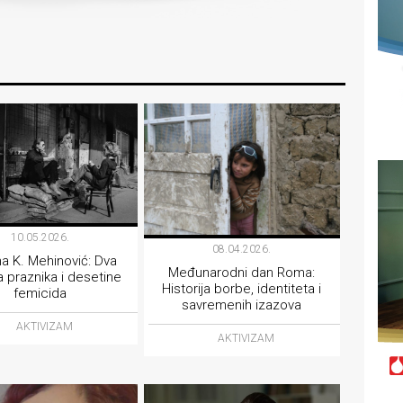
10.05.2026.
08.04.2026.
a K. Mehinović: Dva
Međunarodni dan Roma:
a praznika i desetine
Historija borbe, identiteta i
femicida
savremenih izazova
AKTIVIZAM
AKTIVIZAM