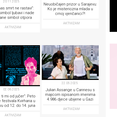
20.11.2025.
Neuobičajen prizor u Sarajevu:
as smrt ne rastavi”:
Ko je misteriozna mlada u
imbol ljubavi i nade
crnoj vjenčanici?!
ane simbol otpora
AKTIVIZAM
AKTIVIZAM
22.05.2025.
Julian Assange u Cannesu s
02.06.2025.
majicom ispisanom imenima
ti mi od jučer”: Peto
4.986 djece ubijene u Gazi
 festivala Kvirhana u
vu od 12. do 14. juna
AKTIVIZAM
AKTIVIZAM