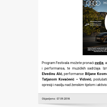
Program Festivala možete pronaći
ovdje
, 
i performansa, te muzičkih sadržaja. I
Elvedinu Alić
, performanse
Biljane Kosm
Tatjanom Kovačević – Vidović
, posluša
opresiji i nasilju nad ženskim tijelom i akti
Objavljeno: 07.09.2018.