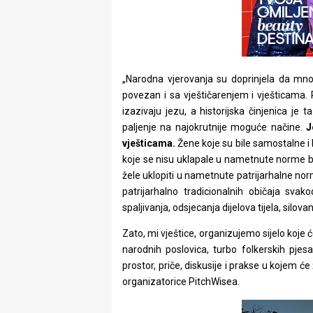
„Narodna vjerovanja su doprinjela da mno
povezan i sa vještičarenjem i vješticama.
izazivaju jezu, a historijska činjenica j
paljenje na najokrutnije moguće načine.
J
vješticama.
Žene koje su bile samostalne i
koje se nisu uklapale u nametnute norme bi
žele uklopiti u nametnute patrijarhalne nor
patrijarhalno tradicionalnih običaja sva
spaljivanja, odsjecanja dijelova tijela, silova
Zato, mi vještice, organizujemo sijelo koje 
narodnih poslovica, turbo folkerskih pje
prostor, priče, diskusije i prakse u kojem će
organizatorice PitchWisea.