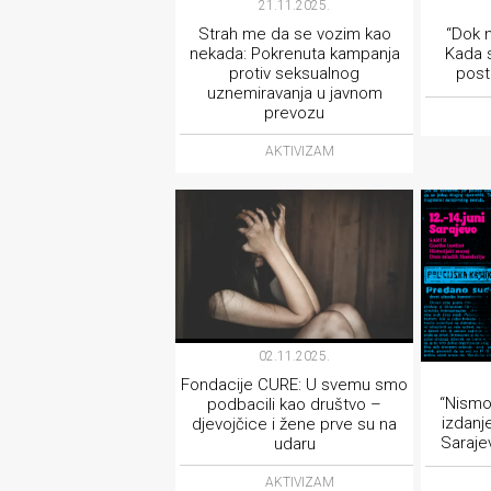
21.11.2025.
Strah me da se vozim kao
“Dok n
nekada: Pokrenuta kampanja
Kada s
protiv seksualnog
post
uznemiravanja u javnom
prevozu
AKTIVIZAM
02.11.2025.
Fondacije CURE: U svemu smo
“Nismo 
podbacili kao društvo –
izdanje
djevojčice i žene prve su na
Saraje
udaru
AKTIVIZAM