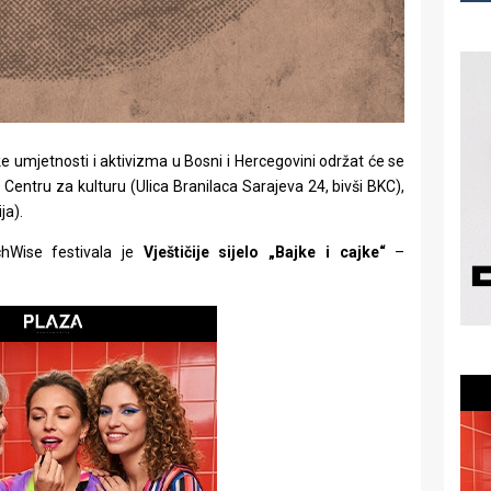
e umjetnosti i aktivizma u Bosni i Hercegovini održat će se
U Centru za kulturu (Ulica Branilaca Sarajeva 24, bivši BKC),
ja).
chWise festivala je
Vještičije sijelo „Bajke i cajke“
–