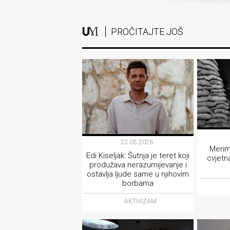
PROČITAJTE JOŠ
22.05.2026.
Merim
Edi Kiseljak: Šutnja je teret koji
cvjetn
produžava nerazumijevanje i
ostavlja ljude same u njihovim
borbama
AKTIVIZAM