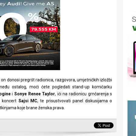
a on donosi pregršt radionica, razgovora, umjetničkih izložbi
zmeđu ostalog, moći ćete pogledati stand-up komičarku
ogine
i
Sonye Renee Taylor
, ići na radionicu grnčarenja s
ti koncert
Sajsi MC
, te prisustvovati panel diskusijama o
vistkinjama koje brane ženska prava.