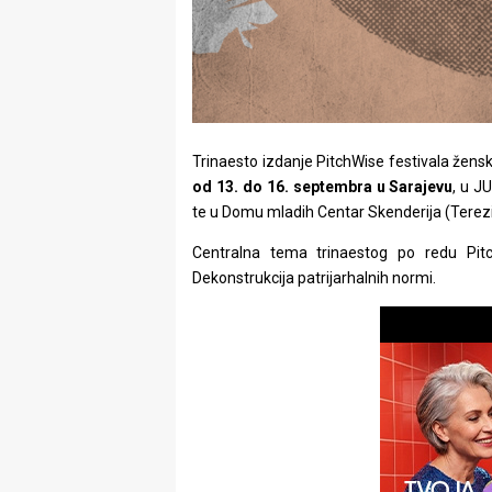
rade
Urban
Places
Aktivizam
Trinaesto izdanje PitchWise festivala žensk
od 13. do 16. septembra u Sarajevu
, u J
Aktuelnosti
te u Domu mladih Centar Skenderija (Terezi
Promo
Centralna tema trinaestog po redu Pit
Dekonstrukcija patrijarhalnih normi.
About
Urban
Magazin