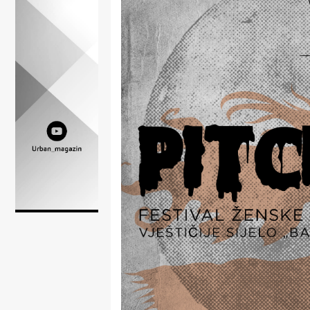
Lifestyle
Beauty
Fashion
Zdravlje
Za
stolom
Život
u
pokretu
Ideje
koje