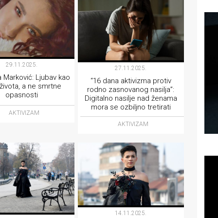
29.11.2025.
27.11.2025.
 Marković: Ljubav kao
“16 dana aktivizma protiv
 života, a ne smrtne
rodno zasnovanog nasilja”:
opasnosti
Digitalno nasilje nad ženama
mora se ozbiljno tretirati
AKTIVIZAM
AKTIVIZAM
14.11.2025.