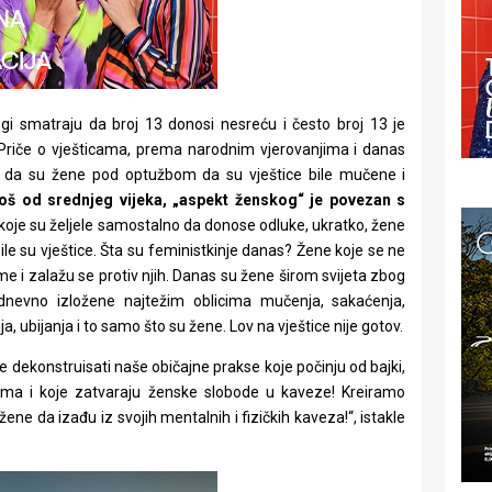
gi smatraju da broj 13 donosi nesreću i često broj 13 je
 Priče o vješticama, prema narodnim vjerovanjima i danas
e ta da su žene pod optužbom da su vještice bile mučene i
oš od srednjeg vijeka, „aspekt ženskog“ je povezan s
 koje su željele samostalno da donose odluke, ukratko, žene
le su vještice. Šta su feministkinje danas? Žene koje se ne
me i zalažu se protiv njih. Danas su žene širom svijeta zbog
kodnevno izložene najtežim oblicima mučenja, sakaćenja,
nja, ubijanja i to samo što su žene. Lov na vještice nije gotov.
će dekonstruisati naše običajne prakse koje počinju od bajki,
sama i koje zatvaraju ženske slobode u kaveze! Kreiramo
 žene da izađu iz svojih mentalnih i fizičkih kaveza!“, istakle