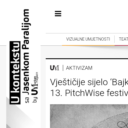
Početna
Vizualne
umjetnosti
VIZUALNE UMJETNOSTI
TEA
Teatar
Književnost
AKTIVIZAM
Muzika
Vještičije sijelo ‘Ba
Film
13. PitchWise festi
Intervju
Kolumne
Kultura