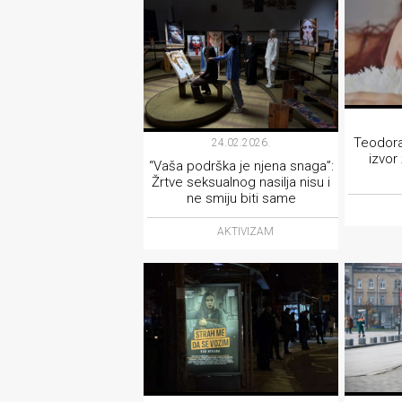
Teodora
24.02.2026.
izvor
“Vaša podrška je njena snaga”:
Žrtve seksualnog nasilja nisu i
ne smiju biti same
AKTIVIZAM