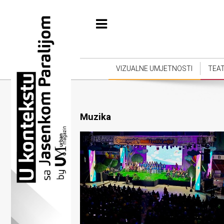
Početna
Vizualne
umjetnosti
VIZUALNE UMJETNOSTI
TEA
Teatar
Književnost
Muzika
Muzika
Film
Intervju
Kolumne
Kultura