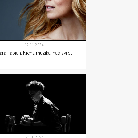
12.11.2024.
ara Fabian: Njena muzika, naš svijet
MUZIKA
30.10.2024.