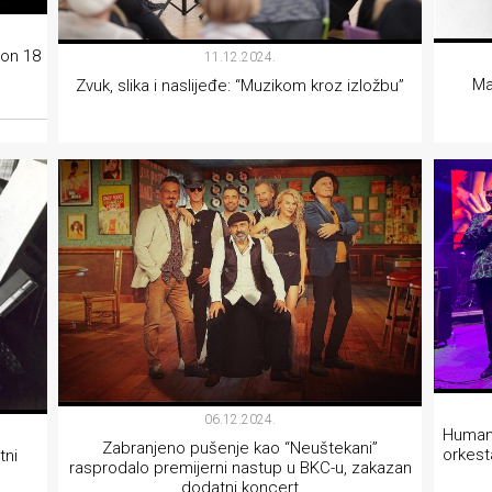
kon 18
11.12.2024.
Ma
Zvuk, slika i naslijeđe: “Muzikom kroz izložbu”
MUZIKA
06.12.2024.
Humani
Zabranjeno pušenje kao “Neuštekani”
orkest
tni
rasprodalo premijerni nastup u BKC-u, zakazan
dodatni koncert