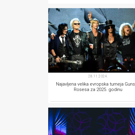
rade
FILM
Urban
Places
Aktivizam
Aktuelnosti
Promo
28.11.2024.
About
Najavljena velika evropska turneja Guns
Rosesa za 2025. godinu
Urban
Magazin
MUZIKA