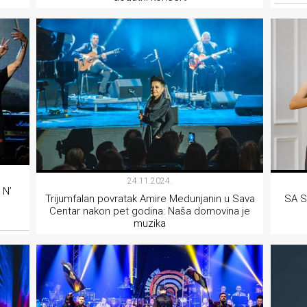
MUZIKA
24.11.2024.
 N’
Trijumfalan povratak Amire Medunjanin u Sava
SA S
Centar nakon pet godina: Naša domovina je
muzika
MUZIKA