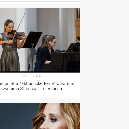
MUZIKA
22.11.2024.
infonietta: “Ekfrastičke teme” otvorene
zvucima Straussa i Telemanna
MUZIKA