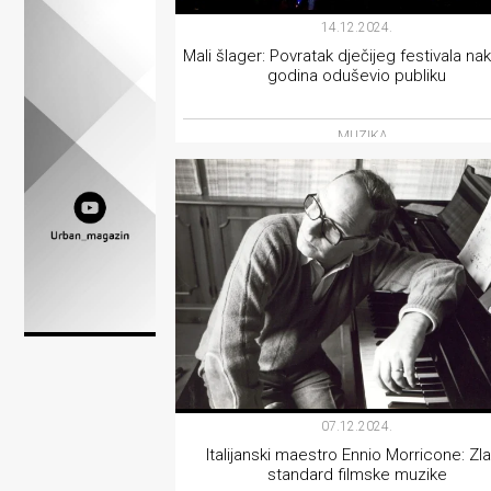
Lifestyle
14.12.2024.
Mali šlager: Povratak dječijeg festivala na
Beauty
godina oduševio publiku
Fashion
MUZIKA
Zdravlje
Za
stolom
Život
u
pokretu
Ideje
07.12.2024.
Italijanski maestro Ennio Morricone: Zla
koje
standard filmske muzike