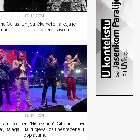
09.12.2024.
ria Callas: Umjetnička veličina koja je
nadmašila granice opere i života
MUZIKA
05.12.2024.
tarni koncert “Niste sami”: Gibonni, Plavi
ar, Bajaga i Halid pjevali za unesrećene u
poplavama