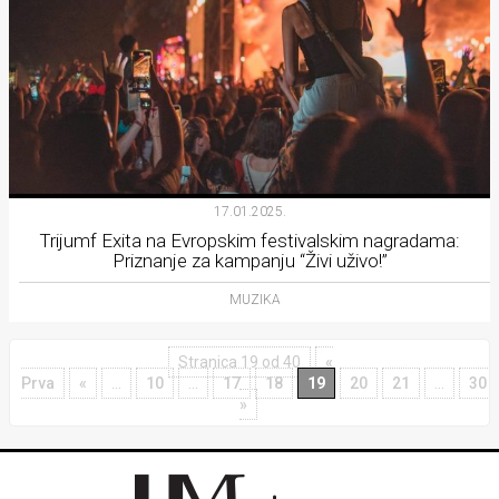
17.01.2025.
Trijumf Exita na Evropskim festivalskim nagradama:
Priznanje za kampanju “Živi uživo!”
MUZIKA
Stranica 19 od 40
«
Prva
«
...
10
...
17
18
19
20
21
...
30
»