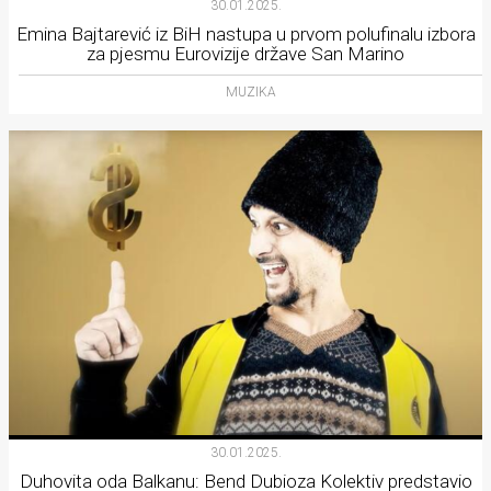
30.01.2025.
rade
Emina Bajtarević iz BiH nastupa u prvom polufinalu izbora
za pjesmu Eurovizije države San Marino
Urban
MUZIKA
Places
Aktivizam
Aktuelnosti
Promo
About
Urban
Magazin
30.01.2025.
Duhovita oda Balkanu: Bend Dubioza Kolektiv predstavio