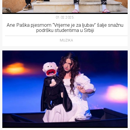
Lifestyle
Beauty
01.02.2025.
Ane Paška pjesmom “Vrijeme je za ljubav” šalje snažnu
Fashion
podršku studentima u Srbiji
Zdravlje
MUZIKA
Za
stolom
Život
u
pokretu
Ideje
koje