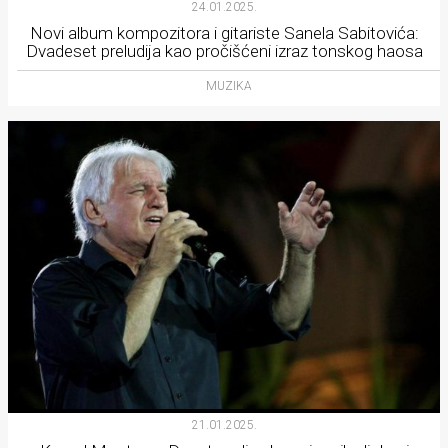
24.01.2025.
Novi album kompozitora i gitariste Sanela Sabitovića:
Dvadeset preludija kao pročišćeni izraz tonskog haosa
MUZIKA
21.01.2025.