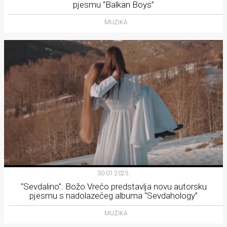
pjesmu “Balkan Boys”
MUZIKA
30.01.2025.
“Sevdalino”: Božo Vrećo predstavlja novu autorsku
pjesmu s nadolazećeg albuma “Sevdahology”
MUZIKA