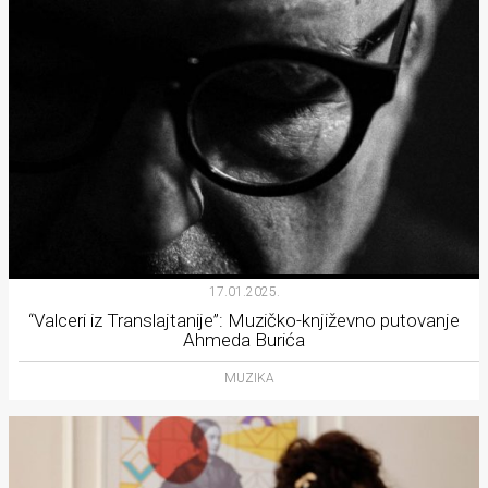
17.01.2025.
“Valceri iz Translajtanije”: Muzičko-književno putovanje
Ahmeda Burića
MUZIKA