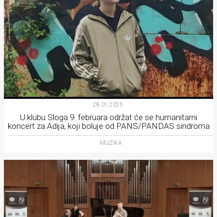
28.01.2025.
U klubu Sloga 9. februara održat će se humanitarni
koncert za Adija, koji boluje od PANS/PANDAS sindroma
MUZIKA