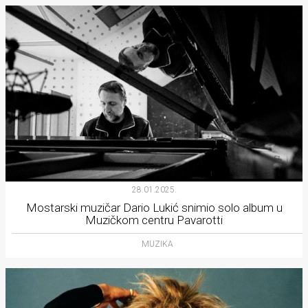
28.01.2025.
Mostarski muzičar Dario Lukić snimio solo album u
Muzičkom centru Pavarotti
MUZIKA