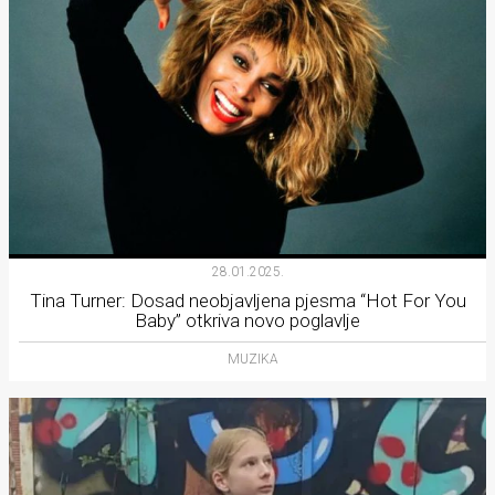
28.01.2025.
Tina Turner: Dosad neobjavljena pjesma “Hot For You
Baby” otkriva novo poglavlje
MUZIKA