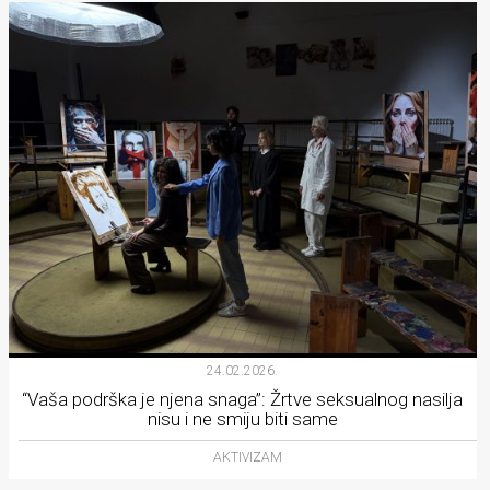
24.02.2026.
“Vaša podrška je njena snaga”: Žrtve seksualnog nasilja
nisu i ne smiju biti same
AKTIVIZAM