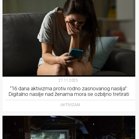
27.11.2025.
“16 dana aktivizma protiv rodno zasnovanog nasilja”:
Digitalno nasilje nad ženama mora se ozbiljno tretirati
AKTIVIZAM