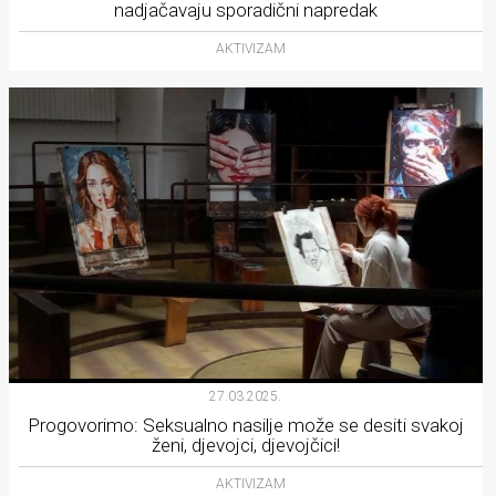
nadjačavaju sporadični napredak
AKTIVIZAM
27.03.2025.
Progovorimo: Seksualno nasilje može se desiti svakoj
ženi, djevojci, djevojčici!
AKTIVIZAM