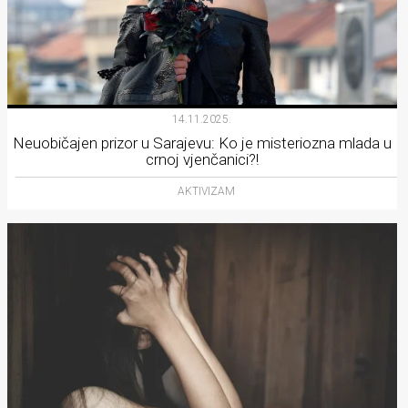
14.11.2025.
Neuobičajen prizor u Sarajevu: Ko je misteriozna mlada u
crnoj vjenčanici?!
AKTIVIZAM