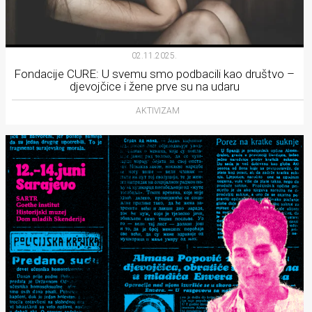
02.11.2025.
Fondacije CURE: U svemu smo podbacili kao društvo –
djevojčice i žene prve su na udaru
AKTIVIZAM