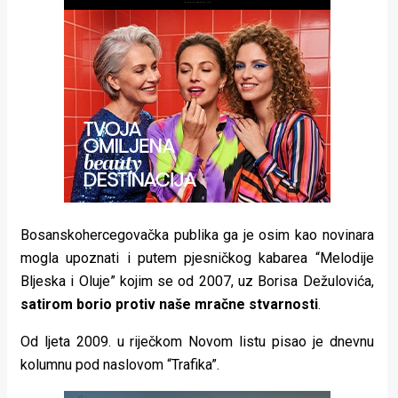
rade
Urban
Places
Aktivizam
Aktuelnosti
Promo
About
Bosanskohercegovačka publika ga je osim kao novinara
mogla upoznati i putem pjesničkog kabarea “Melodije
Urban
Bljeska i Oluje” kojim se od 2007, uz Borisa Dežulovića,
Magazin
satirom borio protiv naše mračne stvarnosti
.
Od ljeta 2009. u riječkom Novom listu pisao je dnevnu
kolumnu pod naslovom “Trafika”.