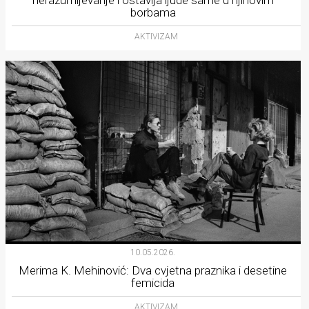
nerazumijevanje i ostavlja ljude same u njihovim
borbama
AKTIVIZAM
10.05.2026.
Merima K. Mehinović: Dva cvjetna praznika i desetine
femicida
AKTIVIZAM