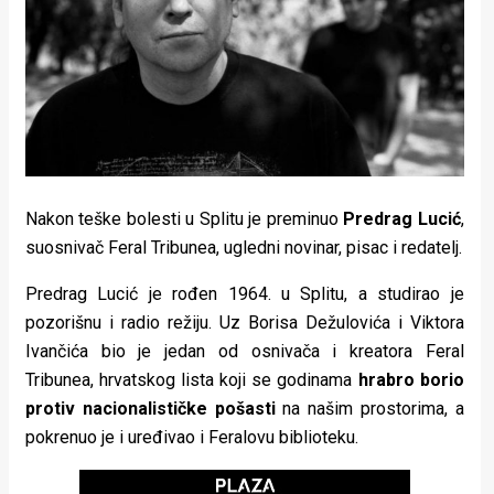
Lifestyle
Beauty
Fashion
Zdravlje
Za
Nakon teške bolesti u Splitu je preminuo
Predrag Lucić
,
stolom
suosnivač Feral Tribunea, ugledni novinar, pisac i redatelj.
Život
Predrag Lucić je rođen 1964. u Splitu, a studirao je
pozorišnu i radio režiju. Uz Borisa Dežulovića i Viktora
u
Ivančića bio je jedan od osnivača i kreatora Feral
pokretu
Tribunea, hrvatskog lista koji se godinama
hrabro borio
protiv nacionalističke pošasti
na našim prostorima, a
Ideje
pokrenuo je i uređivao i Feralovu biblioteku.
koje