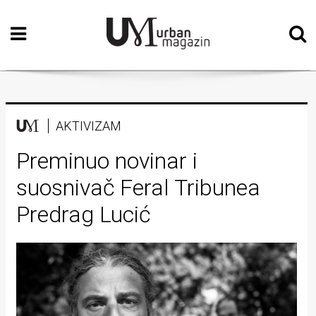
Početna
Vizualne
umjetnosti
Teatar
AKTIVIZAM
Književnost
Preminuo novinar i
suosnivač Feral Tribunea
Muzika
Predrag Lucić
Film
Intervju
Kolumne
Kultura