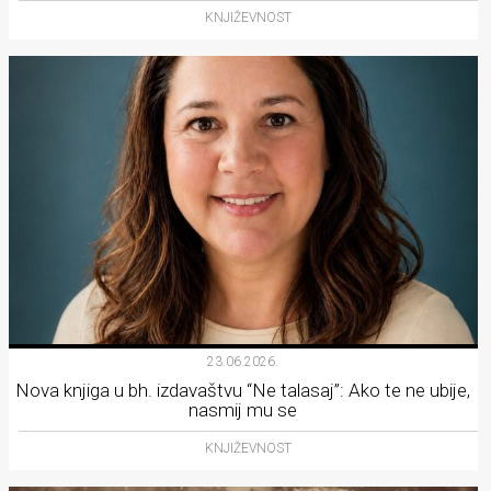
KNJIŽEVNOST
23.06.2026.
Nova knjiga u bh. izdavaštvu “Ne talasaj”: Ako te ne ubije,
nasmij mu se
KNJIŽEVNOST