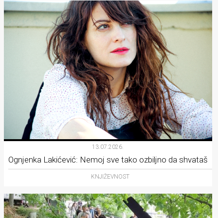
13.07.2026.
Ognjenka Lakićević: Nemoj sve tako ozbiljno da shvataš
KNJIŽEVNOST