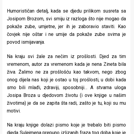
Humorističan detalj, kada se djedu prilikom susreta sa
Josipom Brozom, svi smiju iz razloga što nije mogao da
pokaže zube, umjetne, jer ih je zaboravio staviti. Kao
čovjek nije oštar i ne umije da pokaže zube svima je
povod ismijavanja.
Na kraju svi žale za nečim iz prošlosti. Djed za tim
vremenom, autor za vremenom kada je nena Zineta bila
živa. Žalimo ne za prošlošću kao takvom, nego zbog
onog dijela nas koji je ostao u toj prošlosti, u dobi kada
smo bili mlađi, zdraviji, sposobniji… A stvarna uloga
Josipa Broza u djedovom životu (i ove knjige u našim
životima) je da se zapita šta radi, zašto je tu, koji su mu
motivi.
Na kraju knjige dolazi pismo koje je trebalo biti pismo
djeda Sulejmena prepuno izlizanih fraza tog doba koje je