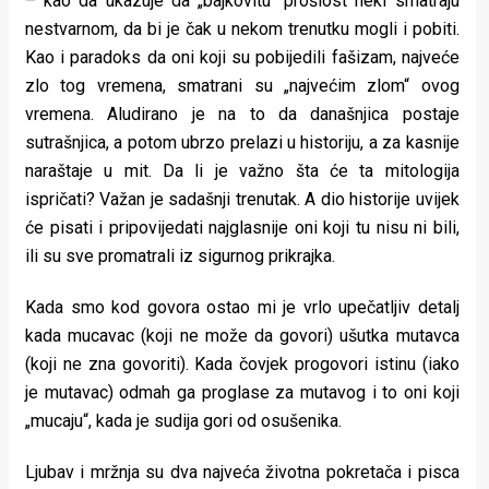
– kao da ukazuje da „bajkovitu“ prošlost neki smatraju
nestvarnom, da bi je čak u nekom trenutku mogli i pobiti.
Kao i paradoks da oni koji su pobijedili fašizam, najveće
zlo tog vremena, smatrani su „najvećim zlom“ ovog
vremena. Aludirano je na to da današnjica postaje
sutrašnjica, a potom ubrzo prelazi u historiju, a za kasnije
naraštaje u mit. Da li je važno šta će ta mitologija
ispričati? Važan je sadašnji trenutak. A dio historije uvijek
će pisati i pripovijedati najglasnije oni koji tu nisu ni bili,
ili su sve promatrali iz sigurnog prikrajka.
Kada smo kod govora ostao mi je vrlo upečatljiv detalj
kada mucavac (koji ne može da govori) ušutka mutavca
(koji ne zna govoriti). Kada čovjek progovori istinu (iako
je mutavac) odmah ga proglase za mutavog i to oni koji
„mucaju“, kada je sudija gori od osušenika.
Ljubav i mržnja su dva najveća životna pokretača i pisca