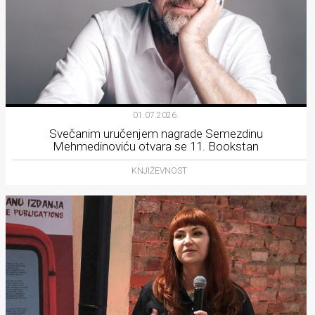
01.07.2026.
Svečanim uručenjem nagrade Semezdinu
Mehmedinoviću otvara se 11. Bookstan
KNJIŽEVNOST