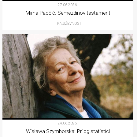
27.06.2026.
Mirna Paočić: Semezdinov testament
KNJIŽEVNOST
24.06.2026.
Wisława Szymborska: Prilog statistici