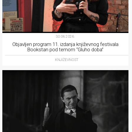
30.06.2026.
Objavljen program 11. izdanja književnog festivala
Bookstan pod temom “Gluho doba”
KNJIŽEVNOST