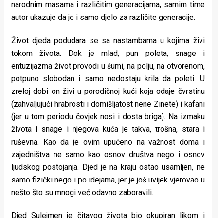
narodnim masama i različitim generacijama, samim time
rade
autor ukazuje da je i samo djelo za različite generacije.
Urban
Život djeda podudara se sa nastambama u kojima živi
Places
tokom života. Dok je mlad, pun poleta, snage i
entuzijazma život provodi u šumi, na polju, na otvorenom,
Aktivizam
potpuno slobodan i samo nedostaju krila da poleti. U
Aktuelnosti
zreloj dobi on živi u porodičnoj kući koja odaje čvrstinu
(zahvaljujući hrabrosti i domišljatost nene Zinete) i kafani
Promo
(jer u tom periodu čovjek nosi i dosta briga). Na izmaku
About
života i snage i njegova kuća je takva, trošna, stara i
ruševna. Kao da je ovim upućeno na važnost doma i
Urban
zajedništva ne samo kao osnov društva nego i osnov
Magazin
ljudskog postojanja. Djed je na kraju ostao usamljen, ne
samo fizički nego i po idejama, jer je još uvijek vjerovao u
nešto što su mnogi već odavno zaboravili.
Djed Sulejmen je čitavog života bio okupiran likom i