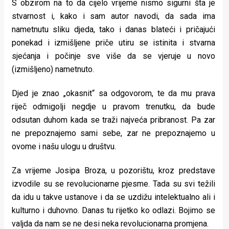
S obzirom na to da cijelo vrijeme nismo sigurni šta je
stvarnost i, kako i sam autor navodi, da sada ima
nametnutu sliku djeda, tako i danas blateći i pričajući
ponekad i izmišljene priče utiru se istinita i stvarna
sjećanja i počinje sve više da se vjeruje u novo
(izmišljeno) nametnuto.
Djed je znao „okasnit“ sa odgovorom, te da mu prava
riječ odmigolji negdje u pravom trenutku, da bude
odsutan duhom kada se traži najveća pribranost. Pa zar
ne prepoznajemo sami sebe, zar ne prepoznajemo u
ovome i našu ulogu u društvu.
Za vrijeme Josipa Broza, u pozorištu, kroz predstave
izvodile su se revolucionarne pjesme. Tada su svi težili
da idu u takve ustanove i da se uzdižu intelektualno ali i
kulturno i duhovno. Danas tu rijetko ko odlazi. Bojimo se
valjda da nam se ne desi neka revolucionarna promjena.