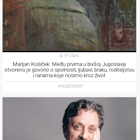
02.07.2026.
Marijan Košiček: Među prvima u bivšoj Jugoslaviji
otvoreno je govorio o spolnosti, ljubavi, braku, roditeljstvu
i ranama koje nosimo kroz život
KNJIŽEVNOST