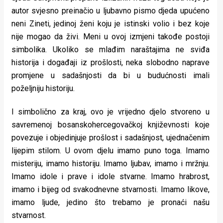
autor svjesno preinačio u ljubavno pismo djeda upućeno
neni Zineti, jedinoj ženi koju je istinski volio i bez koje
nije mogao da živi. Meni u ovoj izmjeni takođe postoji
simbolika. Ukoliko se mlađim naraštajima ne sviđa
historija i događaji iz prošlosti, neka slobodno naprave
promjene u sadašnjosti da bi u budućnosti imali
poželjniju historiju.
I simbolično za kraj, ovo je vrijedno djelo stvoreno u
savremenoj bosanskohercegovačkoj književnosti koje
povezuje i objedinjuje prošlost i sadašnjost, ujednačenim
lijepim stilom. U ovom djelu imamo puno toga. Imamo
misteriju, imamo historiju. Imamo ljubav, imamo i mržnju.
Imamo idole i prave i idole stvarne. Imamo hrabrost,
imamo i bijeg od svakodnevne stvarnosti. Imamo likove,
imamo ljude, jedino što trebamo je pronaći našu
stvarnost.