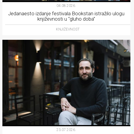
04.08.2026.
Jedanaesto izdanje festivala Bookstan istražilo ulogu
književnosti u “gluho doba”
KNJIŽEVNOST
23.07.2026.