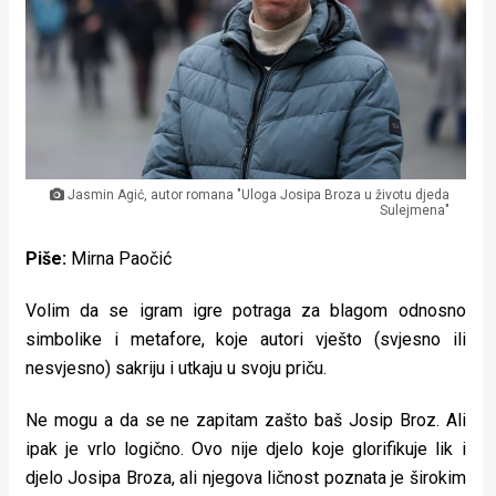
Lifestyle
Beauty
Fashion
Zdravlje
Jasmin Agić, autor romana "Uloga Josipa Broza u životu djeda
Za
Sulejmena"
stolom
Piše:
Mirna Paočić
Život
Volim da se igram igre potraga za blagom odnosno
u
simbolike i metafore, koje autori vješto (svjesno ili
nesvjesno) sakriju i utkaju u svoju priču.
pokretu
Ne mogu a da se ne zapitam zašto baš Josip Broz. Ali
Ideje
ipak je vrlo logično. Ovo nije djelo koje glorifikuje lik i
koje
djelo Josipa Broza, ali njegova ličnost poznata je širokim