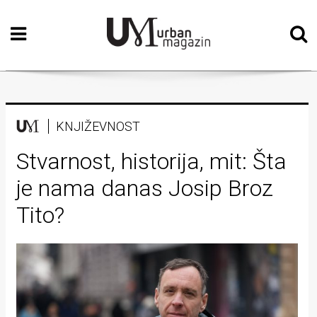
Početna
Vizualne
umjetnosti
Teatar
KNJIŽEVNOST
Književnost
Stvarnost, historija, mit: Šta
je nama danas Josip Broz
Muzika
Tito?
Film
Intervju
Kolumne
Kultura