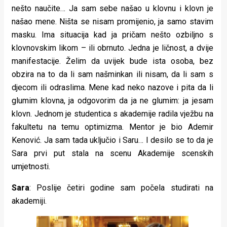
nešto naučite… Ja sam sebe našao u klovnu i klovn je
našao mene. Ništa se nisam promijenio, ja samo stavim
masku. Ima situacija kad ja pričam nešto ozbiljno s
klovnovskim likom – ili obrnuto. Jedna je ličnost, a dvije
manifestacije. Želim da uvijek bude ista osoba, bez
obzira na to da li sam našminkan ili nisam, da li sam s
djecom ili odraslima. Mene kad neko nazove i pita da li
glumim klovna, ja odgovorim da ja ne glumim: ja jesam
klovn. Jednom je studentica s akademije radila vježbu na
fakultetu na temu optimizma. Mentor je bio Ademir
Kenović. Ja sam tada uključio i Saru… I desilo se to da je
Sara prvi put stala na scenu Akademije scenskih
umjetnosti.
Sara
: Poslije četiri godine sam počela studirati na
akademiji.