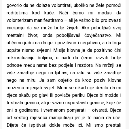
govorio da ne dolaze volontirati, ukoliko ne žele pomoći
roditeljima kod kuće. Naći ćemo mi modus da
volonterizam manifestiramo – ali je važno bilo proizvesti
inicijaciju da se može bolje živjeti. Ako poboljšaš svoj
mentalni život, onda poboljšavaš čovječanstvo. Mi
utičemo jedni na druge, i pozitivno i negativno, a da toga
uopšte nismo svjesni. Misija klovna je da pozitivno čini
mikrosituacije boljima, u nadi da ćemo razviti bolje
odnose među nama bez podjela i razdora. Na mržnji se
više zarađuje nego na ljubavi, na ratu se više zarađuje
nego na miru. Ja sam osjetio da kroz poziv klovna
možemo mijenjati svijet. Meni se nikad nije desilo da mi
djeca skaču po glavi ili povlače periku. Djeca bi možda i
testirala granicu, ali je važno uspostaviti granice, koje će
oni s godinama i vremenom pomjerati – otvarati. Djeca
od šestog mjeseca manipuliraju jer je to način da uče.
Dijete će ispitivati dokle može ići. Mi smo prestali