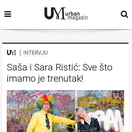
Početna
Vizualne
umjetnosti
Teatar
INTERVJU
Književnost
Saša i Sara Ristić: Sve što
imamo je trenutak!
Muzika
Film
Intervju
Kolumne
Kultura