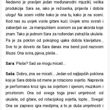
Nedavno je pravljen jedan međunarodni mjuzikl, velika
produkcija. Sara se, iako je režiserka, prijavila i dobila
ulogu! Na sceni vidite kako je ona tu, kako je na sceni.
Kod nas su uvijek visile gitare kući. Uvijek smo svirali i
zabavljali se. Ja manipulišem scenom sa par akorda koje
znam. Tako je jednom Sara za rođendan zatražila ukulele.
Pa je za poklon od pokojnog ujaka dobila klavijature…
Sve to je dovelo da Sara danas ima bend pod nazivom
Bluze. Ona svira, pjeva, pleše…
Sara
: Pleše? Sad se mogu micati…
Saša
: Dobro, zna se micati… Jedan od najljepših poklona
koji je Sara dobila od mene je rotaciono svjetlo. Napravila
je performans kroz igru sa svjetlom i sjenom, muzikom i
prostorom. Ona od svega toga pravi umjetnost: od
ukulele, od gitare, od rotacijskog svjetla, lopte… Svega!
Ona se zapravo igra medijima, a to je duša umjetnosti i