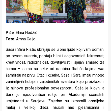
Lifestyle
Beauty
Fashion
Piše
: Elma Hodžić
Zdravlje
Foto
: Amna Geljo
Za
Saša i Sara Ristić ubrajaju se u one ljude koji vam odmah,
stolom
po prvom susretu, postaju bliski sagovornici! Iskrenost,
kreativnost, radoznalost, dovitljivost i sjajan smisao za
Život
humor – samo su neke od osobina Ristića kojima vas
u
šarmiraju na prvu. Otac i kćerka, Saša i Sara, imaju mnogo
zanimljivih hobija i zajedničkih avantura koje proizlaze i
pokretu
iz njihove profesionalne povezanosti. Saša je klovn, a
Sara je apsolventica režije pri Akademiji scenskih
Ideje
umjetnosti u Sarajevu. Zajedno su izmamili osmijehe
koje
maloj i velikoj djeci, naučili nas pjesmicama i