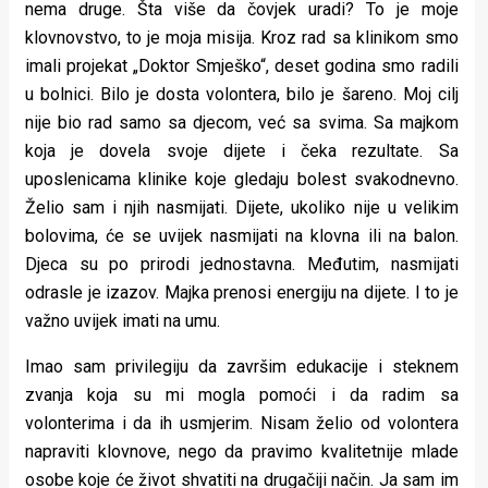
nema druge. Šta više da čovjek uradi? To je moje
klovnovstvo, to je moja misija. Kroz rad sa klinikom smo
imali projekat „Doktor Smješko“, deset godina smo radili
u bolnici. Bilo je dosta volontera, bilo je šareno. Moj cilj
nije bio rad samo sa djecom, već sa svima. Sa majkom
koja je dovela svoje dijete i čeka rezultate. Sa
uposlenicama klinike koje gledaju bolest svakodnevno.
Želio sam i njih nasmijati. Dijete, ukoliko nije u velikim
bolovima, će se uvijek nasmijati na klovna ili na balon.
Djeca su po prirodi jednostavna. Međutim, nasmijati
odrasle je izazov. Majka prenosi energiju na dijete. I to je
važno uvijek imati na umu.
Imao sam privilegiju da završim edukacije i steknem
zvanja koja su mi mogla pomoći i da radim sa
volonterima i da ih usmjerim. Nisam želio od volontera
napraviti klovnove, nego da pravimo kvalitetnije mlade
osobe koje će život shvatiti na drugačiji način. Ja sam im