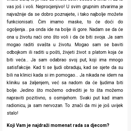
vas još i voli. Neprocjenjivo! U svim grupnim stvarima je
najvažnije da se dobro poznajete, i tako najbolje možete
funkcionisati. Čim imamo maske, to će doći do
ogoljenja… pa onda ide na bolje ili gore. Nadam se da će
ona u životu naći ono što voli i da će biti svoja. Ja sam
mogao raditi svašta u životu. Mogao sam se baviti
odbojkom ili raditi u pošti, živjeti život s platom koja će
biti veća… Ja sam odabrao svoj put, koji ima mnogo
satisfakcije. Kad ti se ljudi obraduju, kad se sjete da su
bili na klinici kada si im pomogao… Ja nikada ne idem na
kliniku sa žaljenjem, već sa nadom da će ljudima biti
bolje. Jedino što možemo odrediti je to šta možemo
napraviti pozitivno, s osmijehom. Svaki put kad imam
radionicu, ja sam nervozan. To znači da mi je još uvijek
stalo!
Koji Vam je najdraži momenat rada sa djecom?