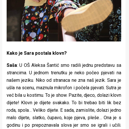
Kako je Sara postala klovn?
Saša
: U OŠ Aleksa Šantić smo radili jednu predstavu sa
strancima. U jednom trenutku je neko počeo pjevati na
našem jeziku. Niko od stranaca ne zna naš jezik. Sara je
ušla na scenu, maznula mikrofon i počela pjevati. Sutra je
već bila u kostimu. To je show. Pazite, djeco, dolazi klovn
dijete! Klovn je dijete svakako. To bi trebao biti lik bez
roda, spola… Veliko dijete. E sada, zamislite, dolazi jedno
malo dijete, slatko, čupavo, koje pjeva, pleše… Ona je s
godinu i po prepoznavala slova jer smo se igrali i učili.