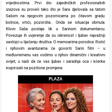
vrijednostima. Prvi dio zajedničkih profesionalnih
rade
izazova su proveli tako što je Sara djelovala sa tatom
Urban
Sašom na njegovim pozornicama po čitavom gradu:
bolnice, vrtići, pozorišta…
Onda se situacija obrnula.
Places
Klovn Saša postaje lik u Sarinom dokumentarcu.
Aktivizam
Povezuje ih uvjerenje da su iskrenost i ljubav najvažniji
sastojci u liječenju društva. O memoarima porodice Ristić
Aktuelnosti
i njihovim avanturama će govoriti Sarin film – u
Promo
međuvremenu vas vodimo u njihov dinamični i kreativni
svijet, u nadi da će vas ljubav i saradnja oca i kćerke
About
inspirisati na pozitivne promjene.
Urban
Magazin