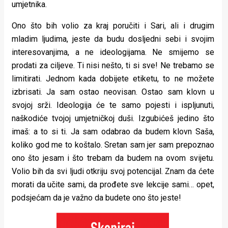
umjetnika.
Ono što bih volio za kraj poručiti i Sari, ali i drugim
mladim ljudima, jeste da budu dosljedni sebi i svojim
interesovanjima, a ne ideologijama. Ne smijemo se
prodati za ciljeve. Ti nisi nešto, ti si sve! Ne trebamo se
limitirati. Jednom kada dobijete etiketu, to ne možete
izbrisati. Ja sam ostao neovisan. Ostao sam klovn u
svojoj srži. Ideologija će te samo pojesti i ispljunuti,
naškodiće tvojoj umjetničkoj duši. Izgubićeš jedino što
imaš: a to si ti. Ja sam odabrao da budem klovn Saša,
koliko god me to koštalo. Sretan sam jer sam prepoznao
ono što jesam i što trebam da budem na ovom svijetu.
Volio bih da svi ljudi otkriju svoj potencijal. Znam da ćete
morati da učite sami, da prođete sve lekcije sami… opet,
podsjećam da je važno da budete ono što jeste!