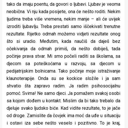
tako da imaju poentu, da govori o ljubavi. Ljubav je veoma
neobična. Vi nju kada posijete, ona će nešto roditi. Nekim
ljudima treba više vremena, nekim manje – ali će uvijek
izroditi ljubavlju. Treba prestati samo iščekivati trenutne
rezultate. Rijetko odmah možemo vidjeti rezultate onog
što si uradio. Međutim, kada naučiš da daješ bez
očekivanja da odmah primiš, da nešto dobiješ, tada
počinje prava stvar. Mi smo počeli raditi sa školama, sa
djecom sa poteškoćama u razvoju, sa djecom u
pedijatrijskim bolnicama. Tako počinje moje istraživanje
klaunoterapije. Onda su se kockice složile i ja sam
shvatio šta zapravo radim. Ja radim psihosocijalnu
pomoć. Svima! Ne samo djeci. Ja pomažem svakoj osobi
sa kojom dođem u kontakt. Mislim da bi tako trebalo da
djeluje svako ljudsko biće. Kad vidite rezultate, to je jače
od droge. Zamislite da čovjek ima moć da uđe u situaciju
i ostavi iza sebe nešto veselo i pozitivno. To je kraj,