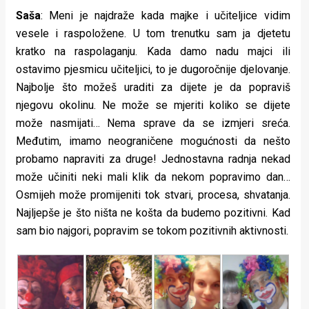
Saša
: Meni je najdraže kada majke i učiteljice vidim
vesele i raspoložene. U tom trenutku sam ja djetetu
kratko na raspolaganju. Kada damo nadu majci ili
ostavimo pjesmicu učiteljici, to je dugoročnije djelovanje.
Najbolje što možeš uraditi za dijete je da popraviš
njegovu okolinu. Ne može se mjeriti koliko se dijete
može nasmijati… Nema sprave da se izmjeri sreća.
Međutim, imamo neograničene mogućnosti da nešto
probamo napraviti za druge! Jednostavna radnja nekad
može učiniti neki mali klik da nekom popravimo dan…
Osmijeh može promijeniti tok stvari, procesa, shvatanja.
Najljepše je što ništa ne košta da budemo pozitivni. Kad
sam bio najgori, popravim se tokom pozitivnih aktivnosti.