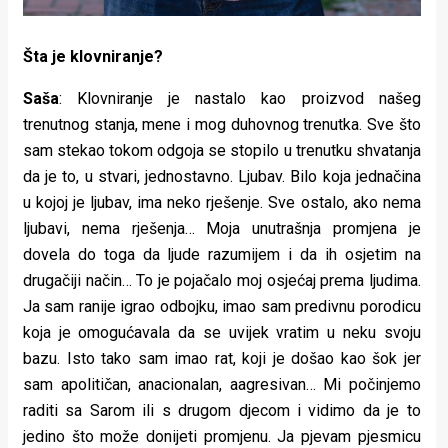
Šta je klovniranje?
Saša
: Klovniranje je nastalo kao proizvod našeg
trenutnog stanja, mene i mog duhovnog trenutka. Sve što
sam stekao tokom odgoja se stopilo u trenutku shvatanja
da je to, u stvari, jednostavno. Ljubav. Bilo koja jednačina
u kojoj je ljubav, ima neko rješenje. Sve ostalo, ako nema
ljubavi, nema rješenja… Moja unutrašnja promjena je
dovela do toga da ljude razumijem i da ih osjetim na
drugačiji način… To je pojačalo moj osjećaj prema ljudima.
Ja sam ranije igrao odbojku, imao sam predivnu porodicu
koja je omogućavala da se uvijek vratim u neku svoju
bazu. Isto tako sam imao rat, koji je došao kao šok jer
sam apolitičan, anacionalan, aagresivan… Mi počinjemo
raditi sa Sarom ili s drugom djecom i vidimo da je to
jedino što može donijeti promjenu. Ja pjevam pjesmicu