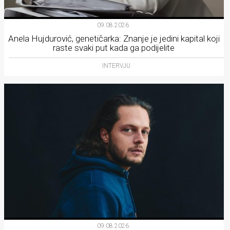
09.08.2026.
Anela Hujdurović, genetičarka: Znanje je jedini kapital koji
raste svaki put kada ga podijelite
INTERVJU
09.08.2026.