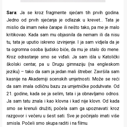
Sara
: Ja se kroz fragmente sjećam tih prvih godina.
Jedno od prvih sjećanja je odlazak u krevet… Tata je
mislio da imam neke čarape ili nešto tako, pa me je malo
kritikovao. Kada sam mu objasnila da nemam ili da nisu
tu, tata je uputio iskreno izvinjenje. I ja sam vidjela da je
ta ogromna osoba ljudsko biće, da mu je stalo do mene.
Kroz odrastanje smo se viđali. Ja sam išla u Katolički
školski centar, pa u Drugu gimnaziju (na engleskom
jeziku) – tako da sam ja jedan mali štreber. Završila sam
kasnije na Akademiji scenskih umjetnosti. Može se reći
da sam imala odličnu bazu za umjetničke poduhvate. Od
21. godine, kada se ja selim, tata i ja obnavljamo odnos.
Ja sam tatu znala i kao klovna i kad nije klovn. Od kada
smo se krenuli družiti, počela sam ga upoznavati: kroz
razgovor i večeru u šest sati. Sve je počinjalo imati više
smisla. Počeli smo skupa raditi i na filmu.