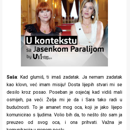
Saša
: Kad glumiš, ti imaš zadatak. Ja nemam zadatak
kao klovn, već imam misiju! Dosta lijepih stvari mi se
desilo kroz posao. Poseban je osjećaj kad vidiš mali
osmijeh, pa veći. Želja mi je da i Sara tako radi u
budućnosti. To je amanet mog oca, koji je jako lijepo
komunicirao s ljudima. Volio bih da, to nešto što sam ja
preuzeo od svog oca, i ona prihvati. Važna je
komunikacija u njenom poslu.