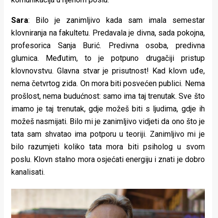
Sara
: Bilo je zanimljivo kada sam imala semestar
klovniranja na fakultetu. Predavala je divna, sada pokojna,
profesorica Sanja Burić. Predivna osoba, predivna
glumica. Međutim, to je potpuno drugačiji pristup
klovnovstvu. Glavna stvar je prisutnost! Kad klovn uđe,
nema četvrtog zida. On mora biti posvećen publici. Nema
prošlost, nema budućnost: samo ima taj trenutak. Sve što
imamo je taj trenutak, gdje možeš biti s ljudima, gdje ih
možeš nasmijati. Bilo mi je zanimljivo vidjeti da ono što je
tata sam shvatao ima potporu u teoriji. Zanimljivo mi je
bilo razumjeti koliko tata mora biti psiholog u svom
poslu. Klovn stalno mora osjećati energiju i znati je dobro
kanalisati.