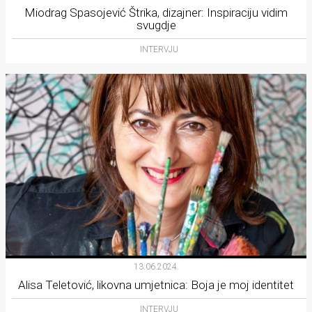
rade
Miodrag Spasojević Štrika, dizajner: Inspiraciju vidim
svugdje
Urban
INTERVJU
Places
Aktivizam
Aktuelnosti
Promo
About
Urban
Magazin
13.06.2024.
Alisa Teletović, likovna umjetnica: Boja je moj identitet
INTERVJU