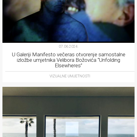
07.06.2024.
U Galeriji Manifesto večeras otvorenje samostalne
izložbe umjetnika Velibora Božovića “Unfolding
Elsewheres”
VIZUALNE UMJETNOSTI