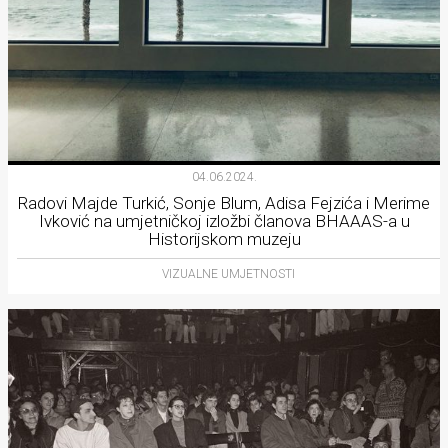
04.06.2024.
Radovi Majde Turkić, Sonje Blum, Adisa Fejzića i Merime
Ivković na umjetničkoj izložbi članova BHAAAS-a u
Historijskom muzeju
VIZUALNE UMJETNOSTI