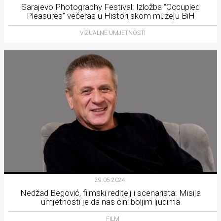
Sarajevo Photography Festival: Izložba “Occupied
Pleasures” večeras u Historijskom muzeju BiH
VIZUALNE UMJETNOSTI
29.05.2024.
Nedžad Begović, filmski reditelj i scenarista: Misija
umjetnosti je da nas čini boljim ljudima
FILM