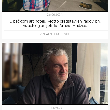
Lifestyle
Beauty
26.06.2024.
U bečkom art hotelu Motto predstavljeni radovi bh.
Fashion
vizualnog umjetnika Amera Hadžića
Zdravlje
VIZUALNE UMJETNOSTI
Za
stolom
Život
u
pokretu
Ideje
koje
19.06.2024.