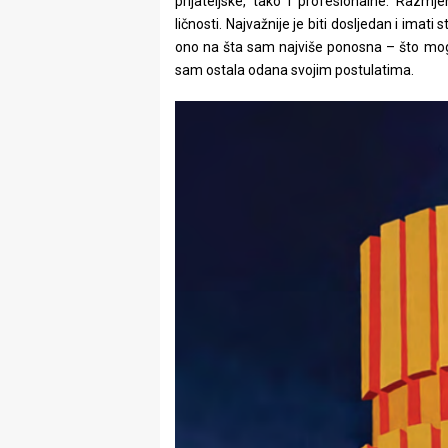
prijateljske, tako i profesionalne. Razmj
ličnosti. Najvažnije je biti dosljedan i imat
ono na šta sam najviše ponosna – što mogu
sam ostala odana svojim postulatima.