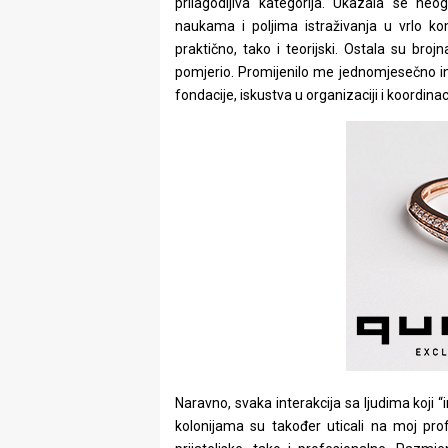
prilagodljiva kategorija. Ukazala se ne
naukama i poljima istraživanja u vrlo kom
praktično, tako i teorijski. Ostala su bro
pomjerio. Promijenilo me jednomjesečno in
fondacije, iskustva u organizaciji i koordinaci
Naravno, svaka interakcija sa ljudima koji “
kolonijama su također uticali na moj profe