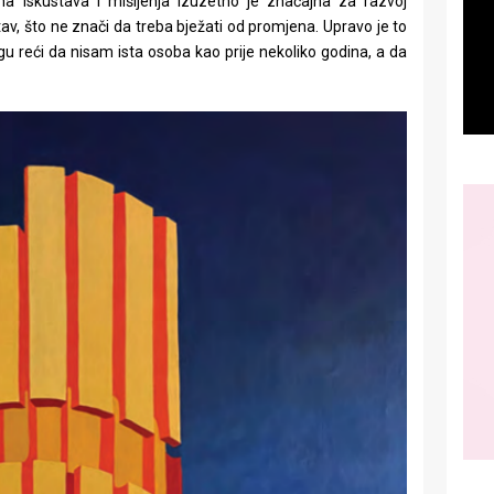
ena iskustava i mišljenja izuzetno je značajna za razvoj
i stav, što ne znači da treba bježati od promjena. Upravo je to
 reći da nisam ista osoba kao prije nekoliko godina, a da