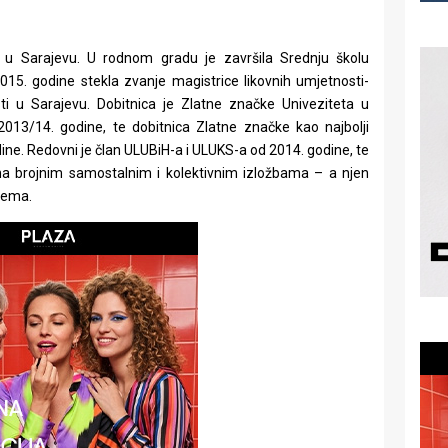
u Sarajevu. U rodnom gradu je završila Srednju školu
015. godine stekla zvanje magistrice likovnih umjetnosti-
sti u Sarajevu. Dobitnica je Zlatne značke Univeziteta u
2013/14. godine, te dobitnica Zlatne značke kao najbolji
odine. Redovni je član ULUBiH-a i ULUKS-a od 2014. godine, te
na brojnim samostalnim i kolektivnim izložbama – a njen
 tema.