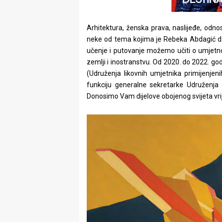
Arhitektura, ženska prava, naslijeđe, odno
neke od tema kojima je Rebeka Abdagić dala
učenje i putovanje možemo učiti o umjetnosti
zemlji i inostranstvu. Od 2020. do 2022. g
(Udruženja likovnih umjetnika primijenjen
funkciju generalne sekretarke Udruženja 
Donosimo Vam dijelove obojenog svijeta vr