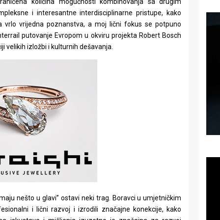
ograničena količina mogućnosti kombinovanja sa drugim
pleksne i interesantne interdisciplinarne pristupe, kako
jna vrlo vrijedna poznanstva, a moj lični fokus se potpuno
terrail putovanje Evropom u okviru projekta Robert Bosch
ji velikih izložbi i kulturnih dešavanja.
imaju nešto u glavi” ostavi neki trag. Boravci u umjetničkim
sionalni i lični razvoj i izrodili značajne konekcije, kako