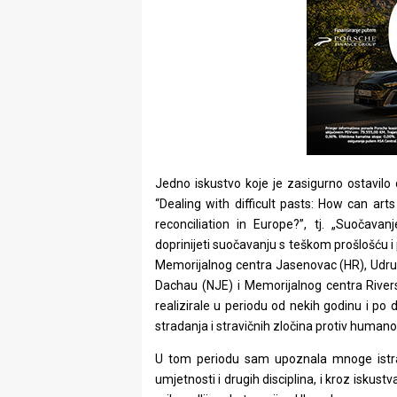
Jedno iskustvo koje je zasigurno ostavilo
“Dealing with difficult pasts: How can arts
reconciliation in Europe?”, tj. „Suočav
doprinijeti suočavanju s teškom prošlošću i 
Memorijalnog centra Jasenovac (HR), Udruž
Dachau (NJE) i Memorijalnog centra Riversa
realizirale u periodu od nekih godinu i p
stradanja i stravičnih zločina protiv humanos
U tom periodu sam upoznala mnoge istraživa
umjetnosti i drugih disciplina, i kroz iskust