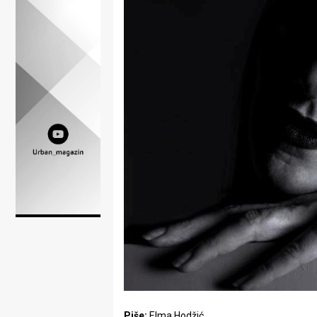
Lifestyle
Beauty
Fashion
Zdravlje
Za
stolom
Život
u
pokretu
Ideje
koje
Piše:
Elma Hodžić