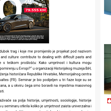
 dubok trag i koje me promijenilo je projekat pod nazivom
 and culture contribute to dealing with difficult pasts and
anje s teškom prošlošću: Kako umjetnost i kultura mogu
pomirenju u Evropi?“ u organizaciji Historijskog muzeja BiH,
enja historičara Republike Hrvatske, Memorijalnog centra
ltes (FR). Seminar je bio podijeljen u tri faze koje su se
o dana, a u okviru čega smo boravili na mjestima masovnog
ti.
če sa polja historije, umjetnosti, sociologije, historije
va u seminaru otkrila koliko je umjetnost zaista univerzalna i