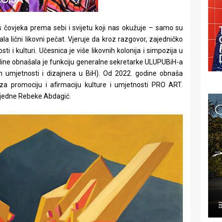
s čovjeka prema sebi i svijetu koji nas okužuje – samo su
 lični likovni pečat. Vjeruje da kroz razgovor, zajedničko
 i kulturi. Učesnica je više likovnih kolonija i simpozija u
odine obnašala je funkciju generalne sekretarke ULUPUBiH-a
ih umjetnosti i dizajnera u BiH). Od 2022. godine obnaša
za promociju i afirmaciju kulture i umjetnosti PRO ART.
ijedne Rebeke Abdagić.