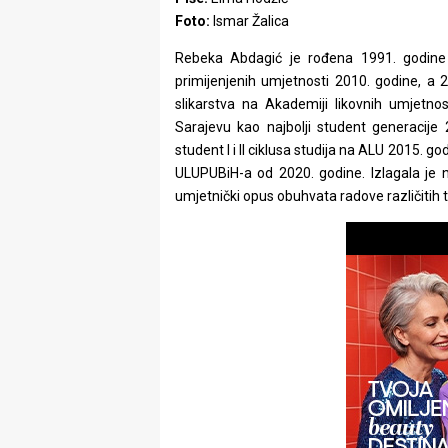
rade
Foto:
Ismar Žalica
Urban
Rebeka Abdagić je rođena 1991. godine 
primijenjenih umjetnosti 2010. godine, a 2
Places
slikarstva na Akademiji likovnih umjetno
Sarajevu kao najbolji student generacije 
Aktivizam
student I i II ciklusa studija na ALU 2015. g
ULUPUBiH-a od 2020. godine. Izlagala je 
Aktuelnosti
umjetnički opus obuhvata radove različitih
Promo
About
Urban
Magazin