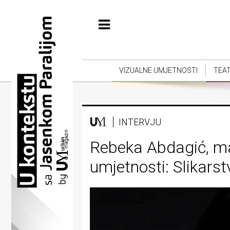
Početna
Vizualne
umjetnosti
VIZUALNE UMJETNOSTI
TEA
Teatar
Književnost
INTERVJU
Muzika
Rebeka Abdagić, mag
Film
umjetnosti: Slikarst
Intervju
Kolumne
Kultura