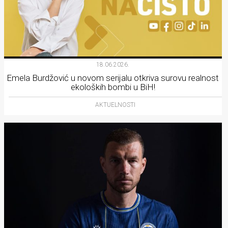
18.06.2026.
Emela Burdžović u novom serijalu otkriva surovu realnost
ekoloških bombi u BiH!
AKTUELNOSTI