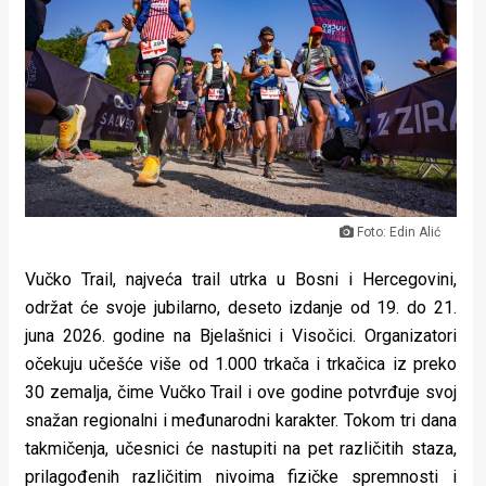
Lifestyle
Beauty
Fashion
Zdravlje
Za
Foto: Edin Alić
stolom
Vučko Trail, najveća trail utrka u Bosni i Hercegovini,
Život
održat će svoje jubilarno, deseto izdanje od 19. do 21.
u
juna 2026. godine na Bjelašnici i Visočici. Organizatori
očekuju učešće više od 1.000 trkača i trkačica iz preko
pokretu
30 zemalja, čime Vučko Trail i ove godine potvrđuje svoj
Ideje
snažan regionalni i međunarodni karakter. Tokom tri dana
takmičenja, učesnici će nastupiti na pet različitih staza,
koje
prilagođenih različitim nivoima fizičke spremnosti i