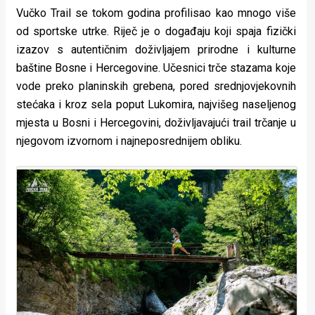
Vučko Trail se tokom godina profilisao kao mnogo više
od sportske utrke. Riječ je o događaju koji spaja fizički
izazov s autentičnim doživljajem prirodne i kulturne
baštine Bosne i Hercegovine. Učesnici trče stazama koje
vode preko planinskih grebena, pored srednjovjekovnih
stećaka i kroz sela poput Lukomira, najvišeg naseljenog
mjesta u Bosni i Hercegovini, doživljavajući trail trčanje u
njegovom izvornom i najneposrednijem obliku.