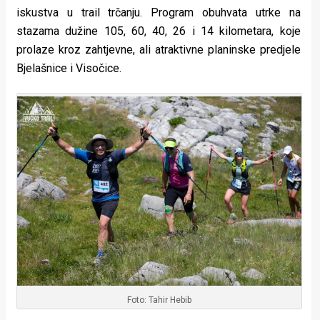
rade
iskustva u trail trčanju. Program obuhvata utrke na
stazama dužine 105, 60, 40, 26 i 14 kilometara, koje
Urban
prolaze kroz zahtjevne, ali atraktivne planinske predjele
Bjelašnice i Visočice.
Places
Aktivizam
Aktuelnosti
Promo
About
Urban
Magazin
Foto: Tahir Hebib