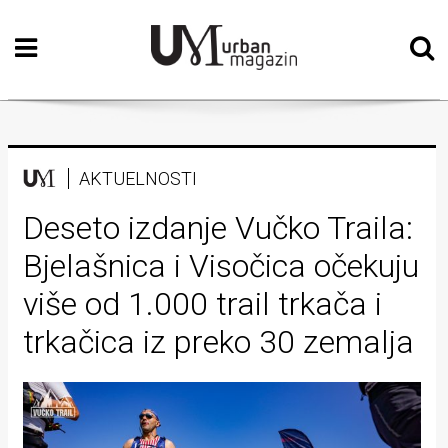
Početna
Vizualne
umjetnosti
Teatar
AKTUELNOSTI
Književnost
Deseto izdanje Vučko Traila:
Bjelašnica i Visočica očekuju
Muzika
više od 1.000 trail trkača i
Film
trkačica iz preko 30 zemalja
Intervju
Kolumne
Kultura