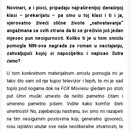
Novinari, a i pisci, pripadaju najraširenijoj današnjoj
klasi – prekarijatu – pa smo u toj klasi i ti i ja,
vjerovatno živeći slične živote „nahvatavanja“
angažmana sa svih strana da bi se preživio još jedan
mjesec pun nesigurnosti. Koliko ti je u tom smislu
pomogla NIN-ova nagrada za roman u nastajanju,
zahvaljujući kojoj si naposljetku i napisao
Sutra
ćemo
?
U tom konkretnom materijalnom smislu pomogla mi je
tako što sam od nje kupio televizor i tepih, te mi je sad
toplo pod nogama dok na
FOX Moviesu
gledam po stoti
put
Umri muški
umesto da nešto pametno čitam i
umereno pametno pišem. Vidite kako komfor šteti
umetnosti! No, zajebanciju nastranu, svi smo mi razapeti
na tim nesigurnim poslovima koji, generalno govoreći,
nisu isplativi unutar ove naše neoliberalne stvarnosti, te