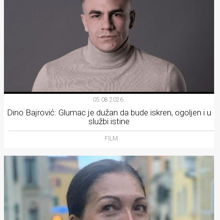
05.08.2026.
Dino Bajrović: Glumac je dužan da bude iskren, ogoljen i u
službi istine
FILM