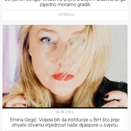
zajedno moramo graditi
INTERVJU
06.08.2026.
Emina Gegić: Voljela bih da institucije u BiH što prije
shvate stvarnu vrijednost naše dijaspore u svijetu