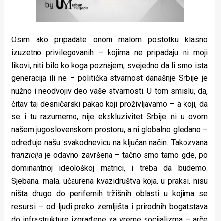
Osim ako pripadate onom malom postotku klasno
izuzetno privilegovanih – kojima ne pripadaju ni moji
likovi, niti bilo ko koga poznajem, svejedno da li smo ista
generacija ili ne – politička stvarnost današnje Srbije je
nužno i neodvojiv deo vaše stvarnosti. U tom smislu, da,
čitav taj desničarski pakao koji proživljavamo – a koji, da
se i tu razumemo, nije ekskluzivitet Srbije ni u ovom
našem jugoslovenskom prostoru, a ni globalno gledano –
određuje našu svakodnevicu na ključan način. Takozvana
tranzicija
je odavno završena – tačno smo tamo gde, po
dominantnoj ideološkoj matrici, i treba da budemo.
Sjebana, mala, učaurena kvazidruštva koja, u praksi, nisu
ništa drugo do perifernih tržišnih oblasti u kojima se
resursi – od ljudi preko zemljišta i prirodnih bogatstava
do infrastrukture izgrađene za vreme socijalizma – arče