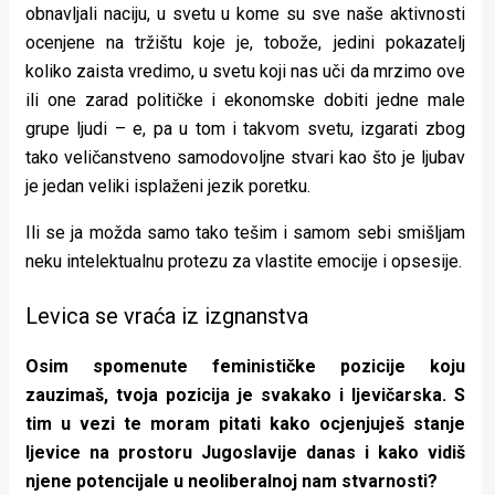
obnavljali naciju, u svetu u kome su sve naše aktivnosti
ocenjene na tržištu koje je, tobože, jedini pokazatelj
koliko zaista vredimo, u svetu koji nas uči da mrzimo ove
ili one zarad političke i ekonomske dobiti jedne male
grupe ljudi – e, pa u tom i takvom svetu, izgarati zbog
tako veličanstveno samodovoljne stvari kao što je ljubav
je jedan veliki isplaženi jezik poretku.
Ili se ja možda samo tako tešim i samom sebi smišljam
neku intelektualnu protezu za vlastite emocije i opsesije.
Levica se vraća iz izgnanstva
Osim spomenute feminističke pozicije koju
zauzimaš, tvoja pozicija je svakako i ljevičarska. S
tim u vezi te moram pitati kako ocjenjuješ stanje
ljevice na prostoru Jugoslavije danas i kako vidiš
njene potencijale u neoliberalnoj nam stvarnosti?