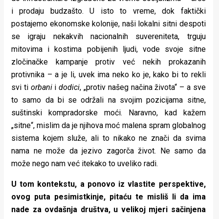
i prodaju budzašto. U isto to vreme, dok faktički
postajemo ekonomske kolonije, naši lokalni sitni despoti
se igraju nekakvih nacionalnih suvereniteta, trguju
mitovima i kostima pobijenih ljudi, vode svoje sitne
zločinačke kampanje protiv već nekih prokazanih
protivnika – a je li, uvek ima neko ko je, kako bi to rekli
svi ti
orbani
i
dodici
, „protiv našeg načina života“ – a sve
to samo da bi se održali na svojim pozicijama sitne,
suštinski kompradorske moći. Naravno, kad kažem
„sitne“, mislim da je njihova moć malena spram globalnog
sistema kojem služe, ali to nikako ne znači da svima
nama ne može da jezivo zagorča život. Ne samo da
može nego nam već itekako to uveliko radi.
U tom kontekstu, a ponovo iz vlastite perspektive,
ovog puta pesimistkinje, pitaću te misliš li da ima
nade za ovdašnja društva, u velikoj mjeri sačinjena