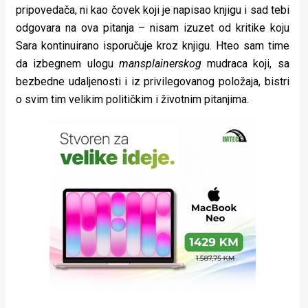
pripovedača, ni kao čovek koji je napisao knjigu i sad tebi
odgovara na ova pitanja – nisam izuzet od kritike koju
Sara kontinuirano isporučuje kroz knjigu. Hteo sam time
da izbegnem ulogu
mansplainerskog
mudraca koji, sa
bezbedne udaljenosti i iz privilegovanog položaja, bistri
o svim tim velikim političkim i životnim pitanjima.