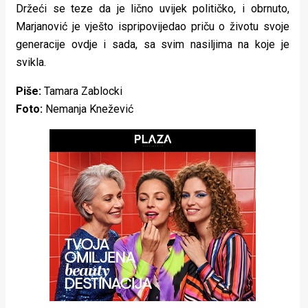
Držeći se teze da je lično uvijek političko, i obrnuto,
rade
Marjanović je vješto ispripovijedao priču o životu svoje
Urban
generacije ovdje i sada, sa svim nasiljima na koje je
svikla.
Places
Piše:
Tamara Zablocki
Aktivizam
Foto:
Nemanja Knežević
Aktuelnosti
Promo
About
Urban
Magazin