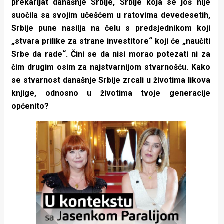
prekarijat današnje Srbije, Srbije koja se još nije
suočila sa svojim učešćem u ratovima devedesetih,
Srbije pune nasilja na čelu s predsjednikom koji
„stvara prilike za strane investitore“ koji će „naučiti
Srbe da rade“. Čini se da nisi morao potezati ni za
čim drugim osim za najstvarnijom stvarnošću. Kako
se stvarnost današnje Srbije zrcali u životima likova
knjige, odnosno u životima tvoje generacije
općenito?