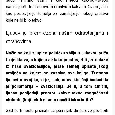
sudu, iznimno važni. I kao metod kakvog-takvog
saniranja štete u surovom društvu u kakvom živimo, ali i
kao postavljanje temelja za zamišljanje nekog društva
koje ne bi bilo takvo.
Ljubav je premrežena našim odrastanjima i
strahovima
Način na koji si upleo političku zbilju u ljubavnu priču
troje likova, s kojima se lako poistovjetiti jer dolaze
iz naše svakidašnjice, jeste temelj spisateljskog
umijeća na kojem se zasniva ova knjiga. Tretman
ljubavi u ovoj knjizi je, ipak, nesvakidašnji budući da
je poliamorija – svakidašnja. Je li, u tom smislu,
ljubav posljednji prostor kakve-takve mogućnosti
slobode (koji tek trebamo naučiti iskoristiti)?
Sad ću ti nešto priznati, uz pun rizik da će ovo pročitati