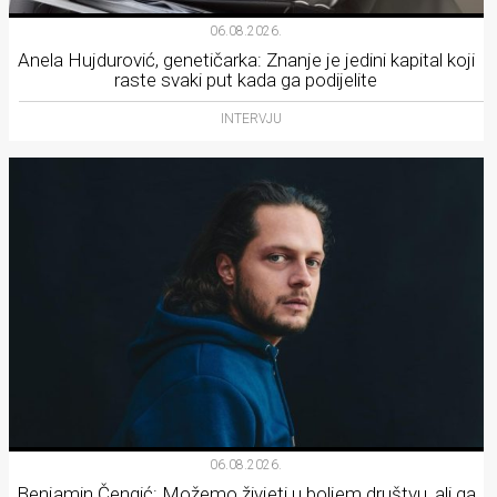
06.08.2026.
Anela Hujdurović, genetičarka: Znanje je jedini kapital koji
raste svaki put kada ga podijelite
INTERVJU
06.08.2026.
Benjamin Čengić: Možemo živjeti u boljem društvu, ali ga