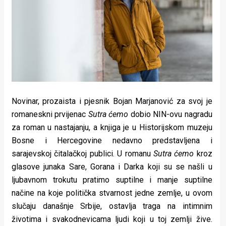
Lifestyle
Beauty
Fashion
Zdravlje
Za
Novinar, prozaista i pjesnik Bojan Marjanović za svoj je
stolom
romaneskni prvijenac
Sutra ćemo
dobio NIN-ovu nagradu
za roman u nastajanju, a knjiga je u Historijskom muzeju
Život
Bosne i Hercegovine nedavno predstavljena i
u
sarajevskoj čitalačkoj publici. U romanu
Sutra ćemo
kroz
glasove junaka Sare, Gorana i Darka koji su se našli u
pokretu
ljubavnom trokutu pratimo suptilne i manje suptilne
načine na koje politička stvarnost jedne zemlje, u ovom
Ideje
slučaju današnje Srbije, ostavlja traga na intimnim
koje
životima i svakodnevicama ljudi koji u toj zemlji žive.