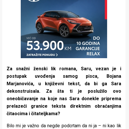
Za snažni ženski lik romana, Saru, vezan je i
postupak uvođenja samog pisca, Bojana
Marjanovića, u književni tekst, da bi ga Sara
dekonstruisala. Za šta ti je poslužilo ovo
oneobičavanje na koje nas Sara donekle priprema
prelazeći granice teksta direktnim obraćanjima
čitaocima i čitateljkama?
Bilo mi je važno da negde podcrtam da ni ja – ni kao lik