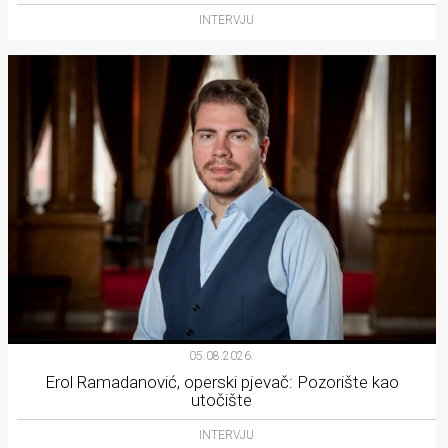
INTERVJU
05.08.2026.
Erol Ramadanović, operski pjevač: Pozorište kao
utočište
INTERVJU