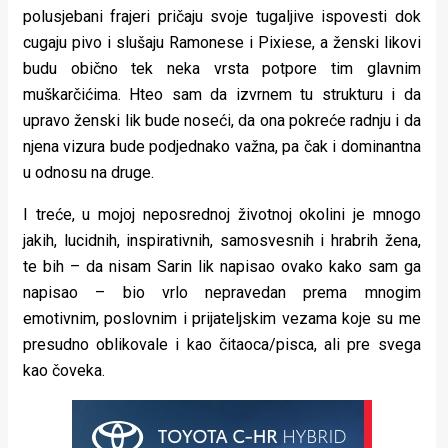
polusjebani frajeri pričaju svoje tugaljive ispovesti dok
cugaju pivo i slušaju Ramonese i Pixiese, a ženski likovi
budu obično tek neka vrsta potpore tim glavnim
muškarčićima. Hteo sam da izvrnem tu strukturu i da
upravo ženski lik bude noseći, da ona pokreće radnju i da
njena vizura bude podjednako važna, pa čak i dominantna
u odnosu na druge.
I treće, u mojoj neposrednoj životnoj okolini je mnogo
jakih, lucidnih, inspirativnih, samosvesnih i hrabrih žena,
te bih – da nisam Sarin lik napisao ovako kako sam ga
napisao – bio vrlo nepravedan prema mnogim
emotivnim, poslovnim i prijateljskim vezama koje su me
presudno oblikovale i kao čitaoca/pisca, ali pre svega
kao čoveka.