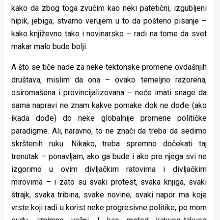
kako da zbog toga zvučim kao neki patetični, izgubljeni
hipik, jebiga, stvarno verujem u to da pošteno pisanje –
kako književno tako i novinarsko – radi na tome da svet
makar malo bude bolji.
A što se tiče nade za neke tektonske promene ovdašnjih
društava, mislim da ona – ovako temeljno razorena,
osiromašena i provincijalizovana – neće imati snage da
sama napravi ne znam kakve pomake dok ne dođe (ako
ikada dođe) do neke globalnije promene političke
paradigme. Ali, naravno, to ne znači da treba da sedimo
skrštenih ruku. Nikako, treba spremno dočekati taj
trenutak – ponavljam, ako ga bude i ako pre njega svi ne
izgorimo u ovim divljačkim ratovima i divljačkim
mirovima – i zato su svaki protest, svaka knjiga, svaki
štrajk, svaka tribina, svake novine, svaki napor ma koje
vrste koji radi u korist neke progresivne politike, po mom