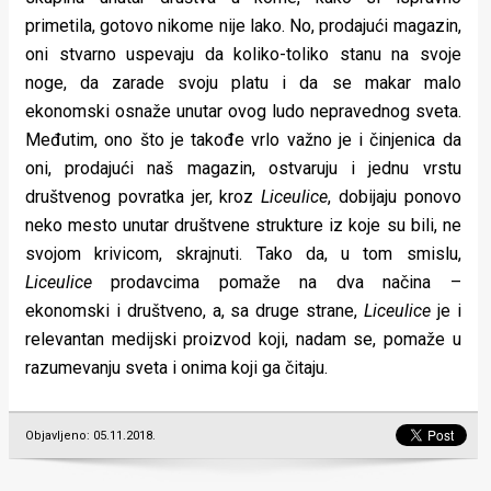
primetila, gotovo nikome nije lako. No, prodajući magazin,
oni stvarno uspevaju da koliko-toliko stanu na svoje
noge, da zarade svoju platu i da se makar malo
ekonomski osnaže unutar ovog ludo nepravednog sveta.
Međutim, ono što je takođe vrlo važno je i činjenica da
oni, prodajući naš magazin, ostvaruju i jednu vrstu
društvenog povratka jer, kroz
Liceulice
, dobijaju ponovo
neko mesto unutar društvene strukture iz koje su bili, ne
svojom krivicom, skrajnuti. Tako da, u tom smislu,
Liceulice
prodavcima pomaže na dva načina –
ekonomski i društveno, a, sa druge strane,
Liceulice
je i
relevantan medijski proizvod koji, nadam se, pomaže u
razumevanju sveta i onima koji ga čitaju.
Objavljeno: 05.11.2018.