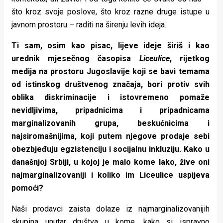
što kroz svoje poslove, što kroz razne druge istupe u
javnom prostoru – raditi na širenju levih ideja.
Ti sam, osim kao pisac, lijeve ideje širiš i kao
urednik mjesečnog časopisa
Liceulice
, rijetkog
medija na prostoru Jugoslavije koji se bavi temama
od istinskog društvenog značaja, bori protiv svih
oblika diskriminacije i istovremeno pomaže
nevidljivima, pripadnicima i pripadnicama
marginalizovanih grupa, beskućnicima i
najsiromašnijima, koji putem njegove prodaje sebi
obezbjeđuju egzistenciju i socijalnu inkluziju. Kako u
današnjoj Srbiji, u kojoj je malo kome lako, žive oni
najmarginalizovaniji i koliko im Liceulice uspijeva
pomoći?
Naši prodavci zaista dolaze iz najmarginalizovanijih
skupina unutar društva u kome, kako si ispravno