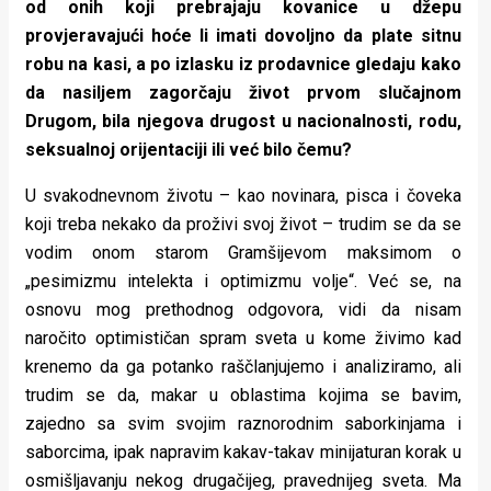
od onih koji prebrajaju kovanice u džepu
provjeravajući hoće li imati dovoljno da plate sitnu
robu na kasi, a po izlasku iz prodavnice gledaju kako
da nasiljem zagorčaju život prvom slučajnom
Drugom, bila njegova drugost u nacionalnosti, rodu,
seksualnoj orijentaciji ili već bilo čemu?
U svakodnevnom životu – kao novinara, pisca i čoveka
koji treba nekako da proživi svoj život – trudim se da se
vodim onom starom Gramšijevom maksimom o
„pesimizmu intelekta i optimizmu volje“. Već se, na
osnovu mog prethodnog odgovora, vidi da nisam
naročito optimističan spram sveta u kome živimo kad
krenemo da ga potanko raščlanjujemo i analiziramo, ali
trudim se da, makar u oblastima kojima se bavim,
zajedno sa svim svojim raznorodnim saborkinjama i
saborcima, ipak napravim kakav-takav minijaturan korak u
osmišljavanju nekog drugačijeg, pravednijeg sveta. Ma