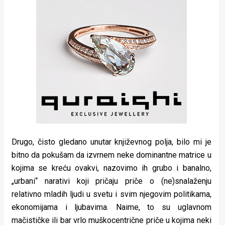
Drugo, čisto gledano unutar književnog polja, bilo mi je
bitno da pokušam da izvrnem neke dominantne matrice u
kojima se kreću ovakvi, nazovimo ih grubo i banalno,
„urbani“ narativi koji pričaju priče o (ne)snalaženju
relativno mladih ljudi u svetu i svim njegovim politikama,
ekonomijama i ljubavima. Naime, to su uglavnom
mačističke ili bar vrlo muškocentrične priče u kojima neki