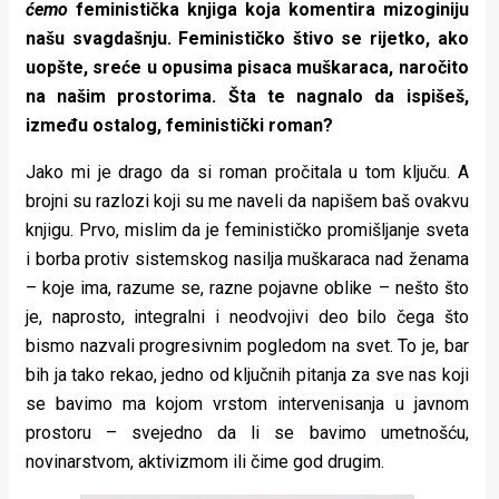
ćemo
feministička knjiga koja komentira mizoginiju
našu svagdašnju. Feminističko štivo se rijetko, ako
uopšte, sreće u opusima pisaca muškaraca, naročito
na našim prostorima. Šta te nagnalo da ispišeš,
između ostalog, feministički roman?
Jako mi je drago da si roman pročitala u tom ključu. A
brojni su razlozi koji su me naveli da napišem baš ovakvu
knjigu. Prvo, mislim da je feminističko promišljanje sveta
i borba protiv sistemskog nasilja muškaraca nad ženama
– koje ima, razume se, razne pojavne oblike – nešto što
je, naprosto, integralni i neodvojivi deo bilo čega što
bismo nazvali progresivnim pogledom na svet. To je, bar
bih ja tako rekao, jedno od ključnih pitanja za sve nas koji
se bavimo ma kojom vrstom intervenisanja u javnom
prostoru – svejedno da li se bavimo umetnošću,
novinarstvom, aktivizmom ili čime god drugim.