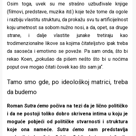
Osim toga, uvek su me strašno uzbuđivale knjige
(filmovi, predstave, muzika itd.) koje teže tome da ogole
i razbiju vlastitu strukturu, da prokažu svu tu artificijelnost
koju umetnost sa sobom nužno nosi, a da, opet, sa druge
strane, i dalje vlastite junake tretiraju kao
trodimenzionalne likove sa kojima čitateljstvo ipak treba
da saoseća i emotivno se poveže. Pa sam onda, što bi
rekao Koen, „pokušao da pišem nešto što bi u noćima
poput ove mogao čitati čovek kao što sam ja“.
Tamo smo gde, po ideološkoj matrici, treba
da budemo
Roman
Sutra ćemo
počiva na tezi da je lično političko
i da ne postoji toliko dobro skrivena intima u koju je
moguće pobjeći od političke stvarnosti i struktura
koje ona nameće.
Sutra ćemo
nam predstavlja