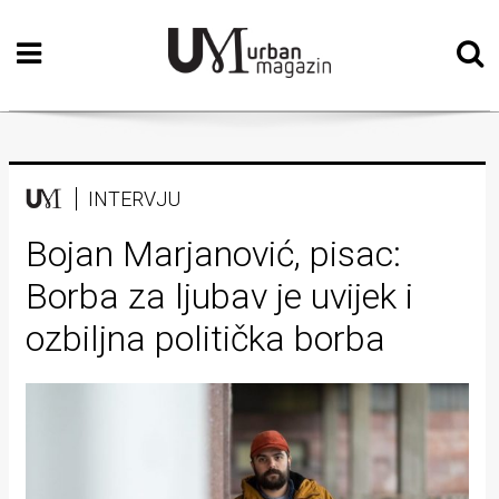
Početna
Vizualne
umjetnosti
Teatar
INTERVJU
Književnost
Bojan Marjanović, pisac:
Borba za ljubav je uvijek i
Muzika
ozbiljna politička borba
Film
Intervju
Kolumne
Kultura