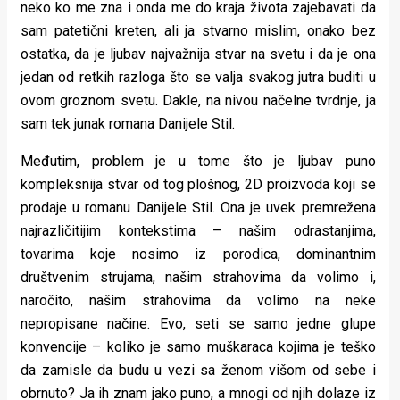
neko ko me zna i onda me do kraja života zajebavati da
sam patetični kreten, ali ja stvarno mislim, onako bez
ostatka, da je ljubav najvažnija stvar na svetu i da je ona
jedan od retkih razloga što se valja svakog jutra buditi u
ovom groznom svetu. Dakle, na nivou načelne tvrdnje, ja
sam tek junak romana Danijele Stil.
Međutim, problem je u tome što je ljubav puno
kompleksnija stvar od tog plošnog, 2D proizvoda koji se
prodaje u romanu Danijele Stil. Ona je uvek premrežena
najrazličitijim kontekstima – našim odrastanjima,
tovarima koje nosimo iz porodica, dominantnim
društvenim strujama, našim strahovima da volimo i,
naročito, našim strahovima da volimo na neke
nepropisane načine. Evo, seti se samo jedne glupe
konvencije – koliko je samo muškaraca kojima je teško
da zamisle da budu u vezi sa ženom višom od sebe i
obrnuto? Ja ih znam jako puno, a mnogi od njih dolaze iz