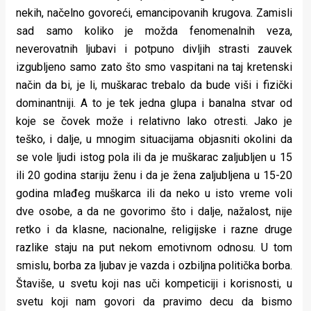
nekih, načelno govoreći, emancipovanih krugova. Zamisli
sad samo koliko je možda fenomenalnih veza,
neverovatnih ljubavi i potpuno divljih strasti zauvek
izgubljeno samo zato što smo vaspitani na taj kretenski
način da bi, je li, muškarac trebalo da bude viši i fizički
dominantniji. A to je tek jedna glupa i banalna stvar od
koje se čovek može i relativno lako otresti. Jako je
teško, i dalje, u mnogim situacijama objasniti okolini da
se vole ljudi istog pola ili da je muškarac zaljubljen u 15
ili 20 godina stariju ženu i da je žena zaljubljena u 15-20
godina mlađeg muškarca ili da neko u isto vreme voli
dve osobe, a da ne govorimo što i dalje, nažalost, nije
retko i da klasne, nacionalne, religijske i razne druge
razlike staju na put nekom emotivnom odnosu. U tom
smislu, borba za ljubav je vazda i ozbiljna politička borba.
Štaviše, u svetu koji nas uči kompeticiji i korisnosti, u
svetu koji nam govori da pravimo decu da bismo