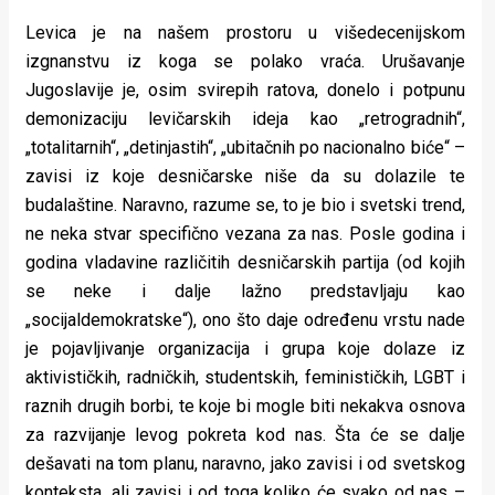
Levica je na našem prostoru u višedecenijskom
izgnanstvu iz koga se polako vraća. Urušavanje
Jugoslavije je, osim svirepih ratova, donelo i potpunu
demonizaciju levičarskih ideja kao „retrogradnih“,
„totalitarnih“, „detinjastih“, „ubitačnih po nacionalno biće“ –
zavisi iz koje desničarske niše da su dolazile te
budalaštine. Naravno, razume se, to je bio i svetski trend,
ne neka stvar specifično vezana za nas. Posle godina i
godina vladavine različitih desničarskih partija (od kojih
se neke i dalje lažno predstavljaju kao
„socijaldemokratske“), ono što daje određenu vrstu nade
je pojavljivanje organizacija i grupa koje dolaze iz
aktivističkih, radničkih, studentskih, feminističkih, LGBT i
raznih drugih borbi, te koje bi mogle biti nekakva osnova
za razvijanje levog pokreta kod nas. Šta će se dalje
dešavati na tom planu, naravno, jako zavisi i od svetskog
konteksta, ali zavisi i od toga koliko će svako od nas –