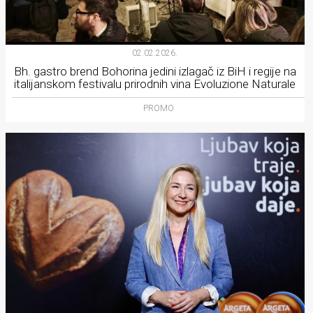
02.02.2026.
Bh. gastro brend Bohorina jedini izlagač iz BiH i regije na
italijanskom festivalu prirodnih vina Evoluzione Naturale
PROMO