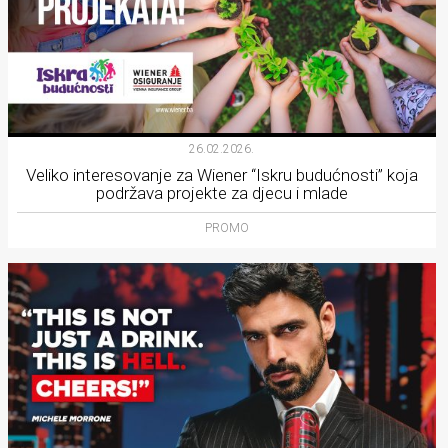
26.02.2026.
Veliko interesovanje za Wiener “Iskru budućnosti” koja
podržava projekte za djecu i mlade
PROMO