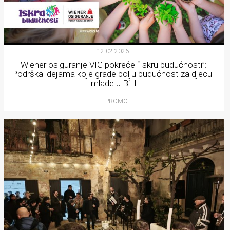
12.02.2026.
Wiener osiguranje VIG pokreće “Iskru budućnosti”:
Podrška idejama koje grade bolju budućnost za djecu i
mlade u BiH
PROMO