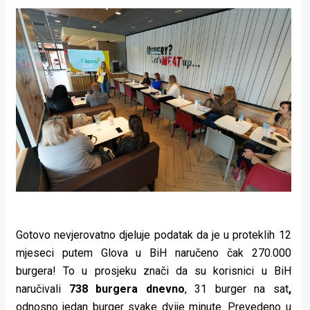
rade
Urban
Places
Aktivizam
Aktuelnosti
Promo
About
Urban
Gotovo nevjerovatno djeluje podatak da je u proteklih 12
Magazin
mjeseci putem Glova u BiH naručeno čak 270.000
burgera! To u prosjeku znači da su korisnici u BiH
naručivali
738 burgera dnevno
, 31 burger na sat
,
odnosno jedan burger svake dvije minute. Prevedeno u