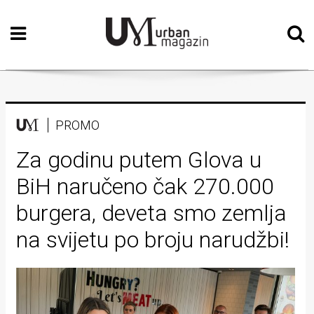
Početna
Vizualne
umjetnosti
Teatar
PROMO
Književnost
Za godinu putem Glova u
BiH naručeno čak 270.000
Muzika
burgera, deveta smo zemlja
Film
na svijetu po broju narudžbi!
Intervju
Kolumne
Kultura