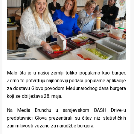
Lifestyle
Beauty
Fashion
Zdravlje
Za
stolom
Malo šta je u našoj zemlji toliko popularno kao burger.
Život
Zorno to potvrđuju najnonoviji podaci popularne aplikacije
za dostavu Glovo povodom Međunarodnog dana burgera
u
koji se obilježava 28. maja.
pokretu
Na Media Brunchu u sarajevskom BASH Drive-u
Ideje
predstavnici Glova prezentirali su čitav niz statističkih
zanimljivosti vezano za narudžbe burgera.
koje