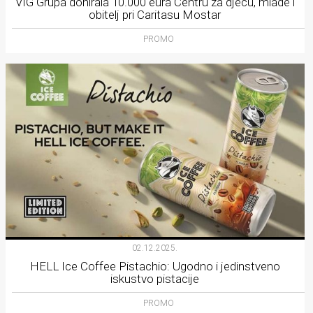
VIG Grupa donirala 10.000 eura Centru za djecu, mlade i
obitelj pri Caritasu Mostar
PROMO
02.12.2025.
HELL Ice Coffee Pistachio: Ugodno i jedinstveno
iskustvo pistacije
PROMO