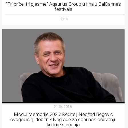
“Tri priče, tri pjesme” Aqaurius Group u finalu BalCannes
festivala
FILM
21.04.2026.
Modul Memorije 2026: Reditelj Nedžad Begović
ovogodišnji dobitnik Nagrade za doprinos očuvanju
kulture sjećanja