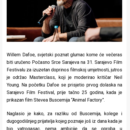
Lifestyle
Beauty
Fashion
Zdravlje
Za
Willem Dafoe, svjetski poznat glumac kome će večeras
biti uručeno Počasno Srce Sarajeva na 31. Sarajevo Film
stolom
Festivalu za izuzetan doprinos filmskoj umjetnosti, jutros
Život
je održao Masterclass, koji je moderirao kritičar Neil
Young. Na početku Dafoe se prisjetio prvog dolaska na
u
Sarajevo Film Festival, prije tačno 25 godina, kada je
pokretu
prikazan film Stevea Buscemija “Animal Factory”.
Ideje
Naglasio je kako, za razliku od Buscemija, kolege i
dugogodišnjeg prijatelja kojeg poznaje još iz dana kada je
koje
bio vatrogasac, nema ambicije da se oproba u