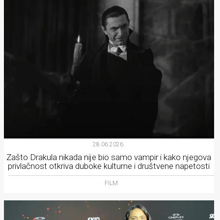
28.06.2026.
Zašto Drakula nikada nije bio samo vampir i kako njegova
privlačnost otkriva duboke kulturne i društvene napetosti
FILM