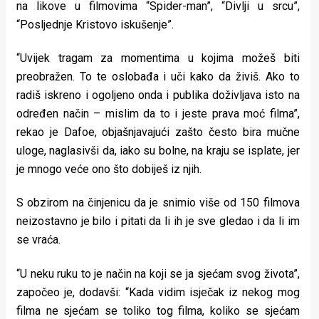
na likove u filmovima “Spider-man”, “Divlji u srcu”,
“Posljednje Kristovo iskušenje”.
“Uvijek tragam za momentima u kojima možeš biti
preobražen. To te oslobađa i uči kako da živiš. Ako to
radiš iskreno i ogoljeno onda i publika doživljava isto na
određen način – mislim da to i jeste prava moć filma”,
rekao je Dafoe, objašnjavajući zašto često bira mučne
uloge, naglasivši da, iako su bolne, na kraju se isplate, jer
je mnogo veće ono što dobiješ iz njih.
S obzirom na činjenicu da je snimio više od 150 filmova
neizostavno je bilo i pitati da li ih je sve gledao i da li im
se vraća.
“U neku ruku to je način na koji se ja sjećam svog života”,
započeo je, dodavši: “Kada vidim isječak iz nekog mog
filma ne sjećam se toliko tog filma, koliko se sjećam