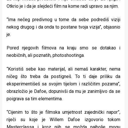
Otkrio je i da je slejdeći film na kome radi upravo sa njim.
“Ima nečeg predivnog u tome da sebe podrediš viziji
nekog drugog i da onda to postane tvoja vizija”, objasnio
je.
Pored njegovih filmova na kraju smo se dotakao i
neobičnih, ali poznatih, photoshootinga.
“Koristiš sebe kao materijal, ali nemaš karakter, nema
ničeg što treba da postigneš. To ti daje priliku da
eksperimentišeš sa svojim tijelom i različitim pozama”,
obrazložio je Dafoe, dopunivši da mu je zanimljivo da se
poigrava sa tim elementima.
“Cijenim to što je filmska umjetnost zajednički napor”,
riječi su koje je Willem Dafoe izgovorio tokom
Masterclassa i kroz njih se možda najbolje mogu