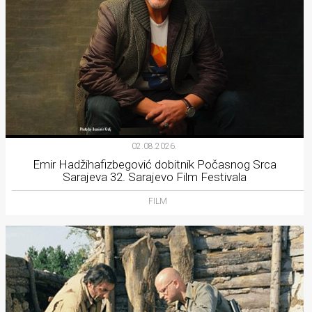
02.08.2026.
Emir Hadžihafizbegović dobitnik Počasnog Srca
Sarajeva 32. Sarajevo Film Festivala
FILM