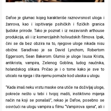
Dafoe je glumac kojeg karakteriše raznovrsnost uloga i
žanrova, kao i ispitivanje psihičkih i fizičkih granica
ljudske prirode. Tako je poznat i iz nezavisnih arthouse
produkcija, ali i iz komercijalnih holivudskih filmova. Ipak,
čini se da bez obzira na to, njegove uloge nikada nisu
obične. Sarađivao je sa David Lynchom, Robertom
Eggersom, Sean Bakerom. Glumio je uloge Isusa Krista,
antikrista, vampira, Zelenog Goblina, ludog naučnika,
holandskog slikara. Pričao je i o tome kako je sve to
uticalo na njega i šta njemu pomaže kod ulaska u ulogu.
“Kada imaš neku vrstu maske ona utiče na doživljaj uloge,
pokreće nešto u tebi i tvojoj mašti, instiktivno mijenja
način na koji se ponašaš”, rekao je Dafoe, posebno se
osvrćući na ulogu vampira u filmu “Vampirova sjena”, ali i