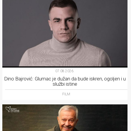
07.08.2026.
Dino Bajrović: Glumac je dužan da bude iskren, ogoljen i u
službi istine
FILM