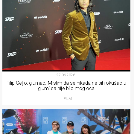
27.06.2026.
Filip Geljo, glumac: Mislim da se nikada ne bih okušao u
glumi da nije bilo mog oca
FILM