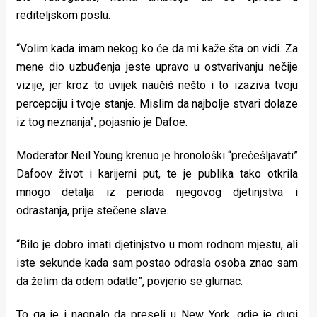
rade
rediteljskom poslu.
Urban
“Volim kada imam nekog ko će da mi kaže šta on vidi. Za
mene dio uzbuđenja jeste upravo u ostvarivanju nečije
Places
vizije, jer kroz to uvijek naučiš nešto i to izaziva tvoju
Aktivizam
percepciju i tvoje stanje. Mislim da najbolje stvari dolaze
iz tog neznanja”, pojasnio je Dafoe.
Aktuelnosti
Promo
Moderator Neil Young krenuo je hronološki “prečešljavati”
Dafoov život i karijerni put, te je publika tako otkrila
About
mnogo detalja iz perioda njegovog djetinjstva i
odrastanja, prije stečene slave.
Urban
Magazin
“Bilo je dobro imati djetinjstvo u mom rodnom mjestu, ali
iste sekunde kada sam postao odrasla osoba znao sam
da želim da odem odatle”, povjerio se glumac.
To ga je i nagnalo da preseli u New York, gdje je dugi