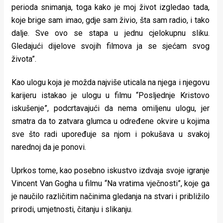
perioda snimanja, toga kako je moj život izgledao tada,
koje brige sam imao, gdje sam živio, šta sam radio, i tako
dalje. Sve ovo se stapa u jednu cjelokupnu sliku.
Gledajući dijelove svojih filmova ja se sjećam svog
života”.
Kao ulogu koja je možda najviše uticala na njega i njegovu
karijeru istakao je ulogu u filmu “Posljednje Kristovo
iskušenje”, podcrtavajući da nema omiljenu ulogu, jer
smatra da to zatvara glumca u određene okvire u kojima
sve što radi upoređuje sa njom i pokušava u svakoj
narednoj da je ponovi.
Uprkos tome, kao posebno iskustvo izdvaja svoje igranje
Vincent Van Gogha u filmu “Na vratima vječnosti”, koje ga
je naučilo različitim načinima gledanja na stvari i približilo
prirodi, umjetnosti, čitanju i slikanju.