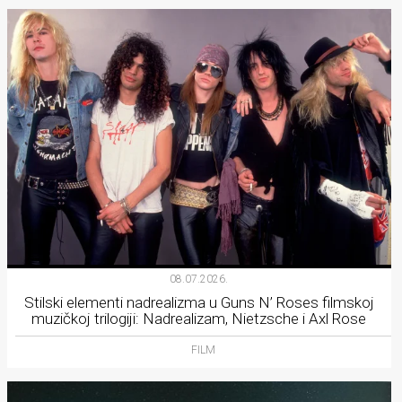
08.07.2026.
Stilski elementi nadrealizma u Guns N’ Roses filmskoj
muzičkoj trilogiji: Nadrealizam, Nietzsche i Axl Rose
FILM