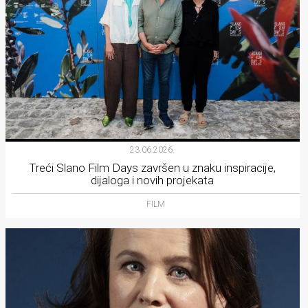
23.06.2026.
Treći Slano Film Days završen u znaku inspiracije,
dijaloga i novih projekata
FILM