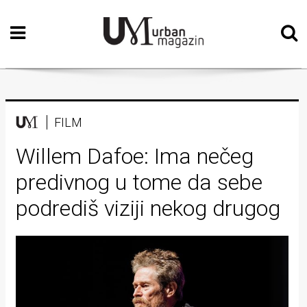
Početna
Vizualne
umjetnosti
Teatar
FILM
Književnost
Willem Dafoe: Ima nečeg
predivnog u tome da sebe
Muzika
podrediš viziji nekog drugog
Film
Intervju
Kolumne
Kultura