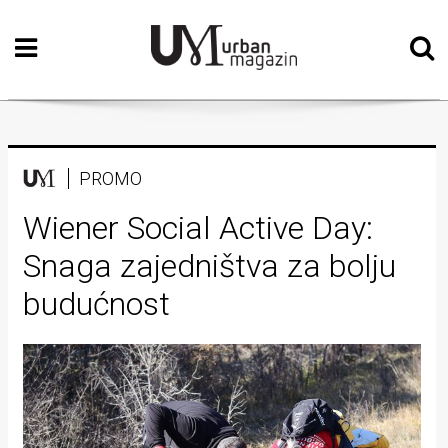
Početna
Vizualne
umjetnosti
Teatar
PROMO
Književnost
Wiener Social Active Day:
Snaga zajedništva za bolju
Muzika
budućnost
Film
Intervju
Kolumne
Kultura