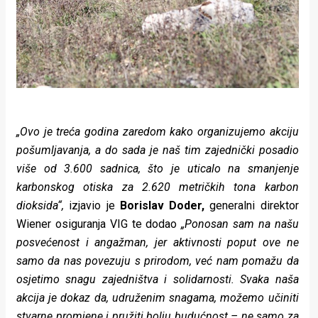
„Ovo je treća godina zaredom kako organizujemo akciju
pošumljavanja, a do sada je naš tim zajednički posadio
više od 3.600 sadnica, što je uticalo na smanjenje
karbonskog otiska za 2.620 metričkih tona karbon
dioksida“,
izjavio je
Borislav Doder,
generalni direktor
Wiener osiguranja VIG te dodao
„Ponosan sam na našu
posvećenost i angažman, jer aktivnosti poput ove ne
samo da nas povezuju s prirodom, već nam pomažu da
osjetimo snagu zajedništva i solidarnosti. Svaka naša
akcija je dokaz da, udruženim snagama, možemo učiniti
stvarne promjene i pružiti bolju budućnost – ne samo za