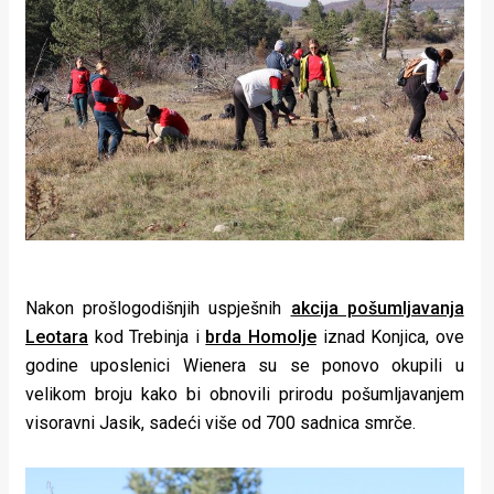
rade
Urban
Places
Aktivizam
Aktuelnosti
Promo
About
Nakon prošlogodišnjih uspješnih
akcija pošumljavanja
Urban
Leotara
kod Trebinja i
brda Homolje
iznad Konjica, ove
godine uposlenici Wienera su se ponovo okupili u
Magazin
velikom broju kako bi obnovili prirodu pošumljavanjem
visoravni Jasik, sadeći više od 700 sadnica smrče.