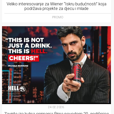
Veliko interesovanje za Wiener “Iskru budućnosti” koja
podržava projekte za djecu i mlade
PROMO
24.02.2026.
Zavirite iza kulisa snimanja filma povodom 20. godišnjice