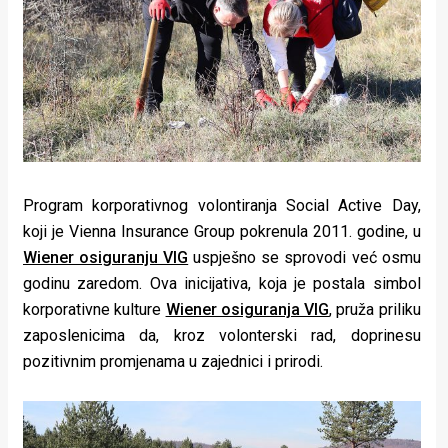
Lifestyle
Beauty
Fashion
Zdravlje
Za
Program korporativnog volontiranja Social Active Day,
stolom
koji je Vienna Insurance Group pokrenula 2011. godine, u
Wiener osiguranju VIG
uspješno se sprovodi već osmu
Život
godinu zaredom. Ova inicijativa, koja je postala simbol
u
korporativne kulture
Wiener osiguranja VIG
, pruža priliku
zaposlenicima da, kroz volonterski rad, doprinesu
pokretu
pozitivnim promjenama u zajednici i prirodi.
Ideje
koje