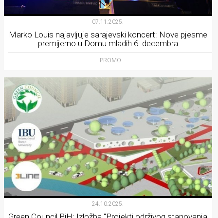
07.11.2025.
Marko Louis najavljuje sarajevski koncert: Nove pjesme
premijerno u Domu mladih 6. decembra
PROMO
24.10.2025.
Green Council BiH: Izložba “Projekti održivog stanovanja