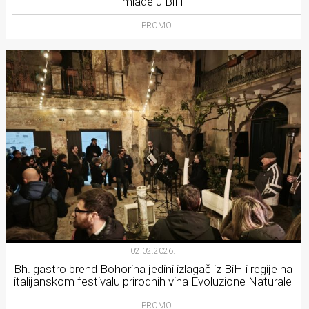
mlade u BiH
PROMO
02.02.2026.
Bh. gastro brend Bohorina jedini izlagač iz BiH i regije na
italijanskom festivalu prirodnih vina Evoluzione Naturale
PROMO