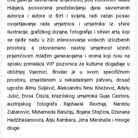
Hubjera, posvećena predstavljanju djela savremenih
autorica i autora iz BiH i svijeta, radi važan posao
osvjetljavanja rada umjetnica i umjetnika iz sfere
ilustracije, grafičkog dizajna, fotografije i street arta, koji
se rjeđe nađu u žiži interesovanja vodećih izložbenih
prostora, a istovremeno nastoji umjetnost učiniti
prijemčivom mlađim generacijama i onima koji nisu na
spisku primalaca VIP pozivnica za kulturne događaje u
obližnjoj Vijećnici. Brodac je u svom specifičnom
prostoru, smještenom u nekadašnjem zatvoru, dosad
ugostio Almu Suljević, Aleksandru Ninu Knežević, Adelu
Jušić, Enisa Čišića, brazilskog umjetnika Guija Castora,
austrijskog fotografa Raphaela Reichija, Nardinu
Zubanović, Muhameda Baručiju, Bojana Stojčića, Dženana
Hadžihasanovića, Aliju Kambera, Jima Marshalla i mnoge
druge.