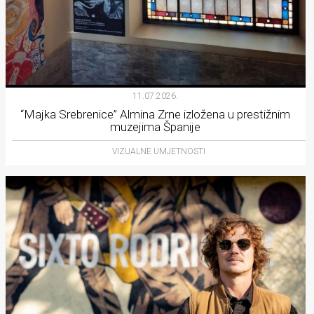
11.07.2026.
“Majka Srebrenice” Almina Zrne izložena u prestižnim
muzejima Španije
VIZUALNE UMJETNOSTI