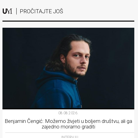
PROČITAJTE JOŠ
08.08.2026.
Benjamin Čengić: Možemo živjeti u boljem društvu, ali ga
zajedno moramo graditi
INTERVJU