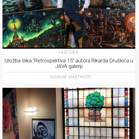
14.07.2026.
Izložba slika “Retrospektiva 15” autora Rikarda Druškića u
JAVA galeriji
VIZUALNE UMJETNOSTI