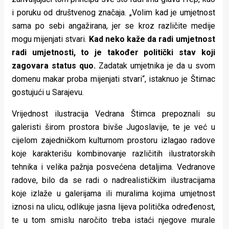
i poruku od društvenog značaja. „Volim kad je umjetnost
sama po sebi angažirana, jer se kroz različite medije
mogu mijenjati stvari.
Kad neko kaže da radi umjetnost
radi umjetnosti, to je također politički stav koji
zagovara status quo.
Zadatak umjetnika je da u svom
domenu makar proba mijenjati stvari“, istaknuo je Štimac
gostujući u Sarajevu.
Vrijednost ilustracija Vedrana Štimca prepoznali su
galeristi širom prostora bivše Jugoslavije, te je već u
cijelom zajedničkom kulturnom prostoru izlagao radove
koje karakterišu kombinovanje različitih ilustratorskih
tehnika i velika pažnja posvećena detaljima. Vedranove
radove, bilo da se radi o nadrealističkim ilustracijama
koje izlaže u galerijama ili muralima kojima umjetnost
iznosi na ulicu, odlikuje jasna lijeva politička određenost,
te u tom smislu naročito treba istaći njegove murale