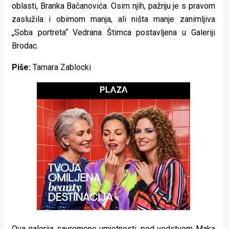
oblasti, Branka Bačanovića. Osim njih, pažnju je s pravom
rade
zaslužila i obimom manja, ali ništa manje zanimljiva
Urban
„Soba portreta“ Vedrana Štimca postavljena u Galeriji
Brodac.
Places
Piše:
Tamara Zablocki
Aktivizam
Aktuelnosti
Promo
About
Urban
Magazin
Ova galerija savremene umjetnosti, pod vodstvom Maka