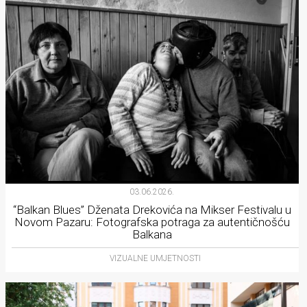
03.06.2026.
“Balkan Blues” Dženata Drekovića na Mikser Festivalu u
Novom Pazaru: Fotografska potraga za autentičnošću
Balkana
VIZUALNE UMJETNOSTI