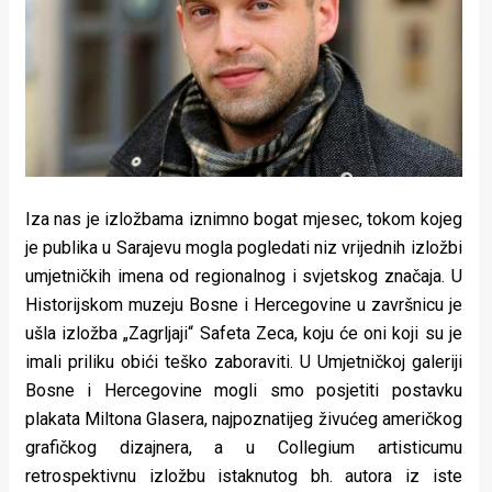
Lifestyle
Beauty
Fashion
Zdravlje
Za
Iza nas je izložbama iznimno bogat mjesec, tokom kojeg
stolom
je publika u Sarajevu mogla pogledati niz vrijednih izložbi
umjetničkih imena od regionalnog i svjetskog značaja. U
Život
Historijskom muzeju Bosne i Hercegovine u završnicu je
u
ušla izložba „Zagrljaji“ Safeta Zeca, koju će oni koji su je
imali priliku obići teško zaboraviti. U Umjetničkoj galeriji
pokretu
Bosne i Hercegovine mogli smo posjetiti postavku
plakata Miltona Glasera, najpoznatijeg živućeg američkog
Ideje
grafičkog dizajnera, a u Collegium artisticumu
koje
retrospektivnu izložbu istaknutog bh. autora iz iste