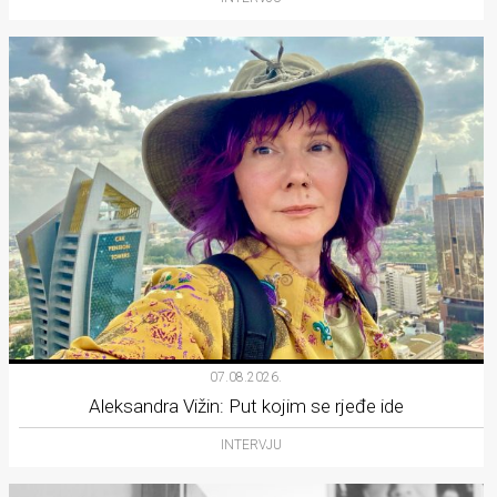
07.08.2026.
Aleksandra Vižin: Put kojim se rjeđe ide
INTERVJU