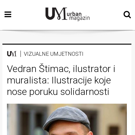
Početna
Vizualne
umjetnosti
Teatar
VIZUALNE UMJETNOSTI
Književnost
Vedran Štimac, ilustrator i
muralista: Ilustracije koje
Muzika
nose poruku solidarnosti
Film
Intervju
Kolumne
Kultura