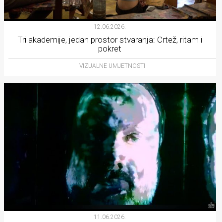
12.06.2026.
Tri akademije, jedan prostor stvaranja: Crtež, ritam i
pokret
VIZUALNE UMJETNOSTI
11.06.2026.