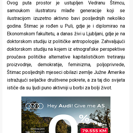
Ovog puta prostor je ustupljen Vedranu Štimcu,
samoukom ilustratoru mlađe generacije koji se
ilustracijom izuzetno aktivno bavi posljednjih nekoliko
godina. Štimac je rođen u Puli, gdje je i diplomirao na
Ekonomskom fakultetu, a danas živi u Ljubljani, gdje je na
doktorskom studiju iz političke antropologije. Zahvaljujući
doktorskom studiju na kojem iz etnografske perspektive
proučava političke alternative kapitalističkom tretiranju
proizvodnje, demokratije, feminizma, poljoprivrede,
Štimac posljednjih mjeseci obilazi zemlje Južne Amerike
istražujući seljačke društvene pokrete, a za taj dio svijeta
ističe da su ljudi puno aktivniji u borbi za bolji život.