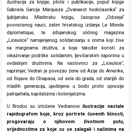
ilustracija za knjige, ploče i publikacije, poput knjige
Gabriela Garcije Marqueza „Dvanaest hodočasnika“ za
ljubljansku Mladinsku knjigu, časopisa „Odiseja“
posvećenog nauci, zatim hrvatskog izdanja Le Monde
diplomatique, te srbijanskog uličnog magazina
„Liceulice“ namijenjenog solidarisanju s onima koji žive
na marginama društva, a koje također koristi za
iskazivanje podrške solidarnim, ljevičarskim naporima u
ovdašnjim društvima. Na naslovnici za „Liceulice“,
naprimjer, Vedran je povezao žene od Azije do Amerike,
od Rojave do Chiapasa, od sela do grada, od starijih do
mlađih generacija, ujedinjene u borbi protiv opresije
patrijarhata, kapitalizma i kolonijalizma.
U Brodcu su izložene Vedranove
ilustracije nastale
rapidografom koje, kroz portrete čuvenih ličnosti,
progovaraju o njihovom životnom putu,
vrijednostima za koje su se zalagali i načinima na