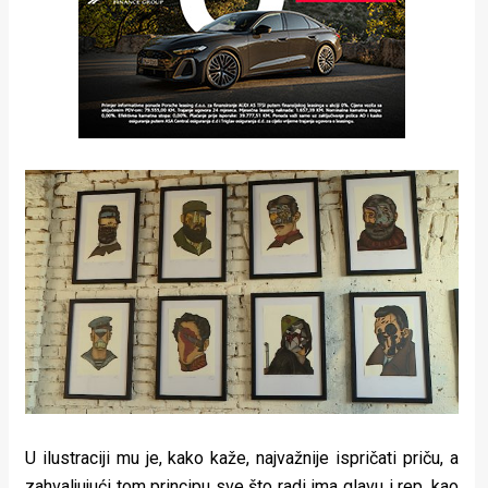
U ilustraciji mu je, kako kaže, najvažnije ispričati priču, a
zahvaljujući tom principu sve što radi ima glavu i rep, kao