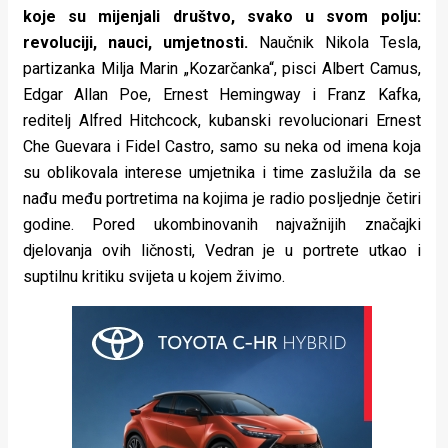
koje su mijenjali društvo, svako u svom polju:
revoluciji, nauci, umjetnosti.
Naučnik Nikola Tesla,
partizanka Milja Marin „Kozarčanka“, pisci Albert Camus,
Edgar Allan Poe, Ernest Hemingway i Franz Kafka,
reditelj Alfred Hitchcock, kubanski revolucionari Ernest
Che Guevara i Fidel Castro, samo su neka od imena koja
su oblikovala interese umjetnika i time zaslužila da se
nađu među portretima na kojima je radio posljednje četiri
godine. Pored ukombinovanih najvažnijih značajki
djelovanja ovih ličnosti, Vedran je u portrete utkao i
suptilnu kritiku svijeta u kojem živimo.