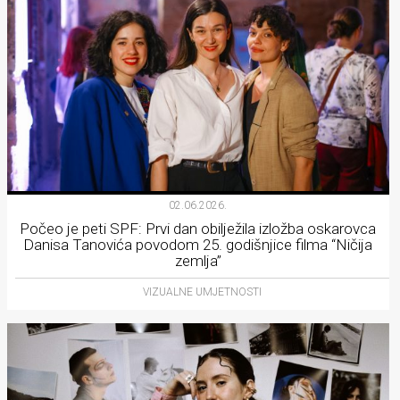
02.06.2026.
Počeo je peti SPF: Prvi dan obilježila izložba oskarovca
Danisa Tanovića povodom 25. godišnjice filma “Ničija
zemlja”
VIZUALNE UMJETNOSTI