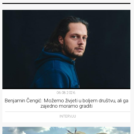
06.08.2026.
Benjamin Čengić: Možemo živjeti u boljem društvu, ali ga
zajedno moramo graditi
INTERVJU