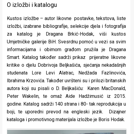
O izložbi i katalogu
Kustos izložbe – autor likovne postavke, tekstova, liste
izložbi, izabrane bibliografije, selekcije djela i fotografija
za katalog je Dragana Brkić-Hodak, viši kustos
Umjetničke galerije BiH. Svesrdnu pomoć u vezi sa svim
informacijama i obimom građom pružila je Dragana
Smart. Katalog također sadrži prikaz prijeratne likovne
kritike o djelu Dobrivoja Beljkašića, sjećanja nekadašnjih
studenata Lore Levi Alatrac, Nedžada Fazlinovića,
Ibrahima Krzovića. Također uvršteni su i prilozi britanskih
autora koji su pisali o D. Beljkašiću: Karen MacDonald,
Peter Wakelin, te omaž Aide Hadžimusić iz 2015.
godine. Katalog sadrži 140 strana i 80- tak reprodukcija u
boji, te uporedni prevod na engleski jezik. Dizajner
kataloga i promotivnog materijala izložbe je Boris Hodak.