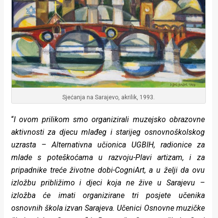
Sjećanja na Sarajevo, akrilik, 1993.
“
I ovom prilikom smo organizirali muzejsko obrazovne
aktivnosti za djecu mlađeg i starijeg osnovnoškolskog
uzrasta – Alternativna učionica UGBIH, radionice za
mlade s poteškoćama u razvoju-Plavi artizam, i za
pripadnike treće životne dobi-CogniArt, a u želji da ovu
izložbu približimo i djeci koja ne žive u Sarajevu –
izložba će imati organizirane tri posjete učenika
osnovnih škola izvan Sarajeva. Učenici Osnovne muzičke