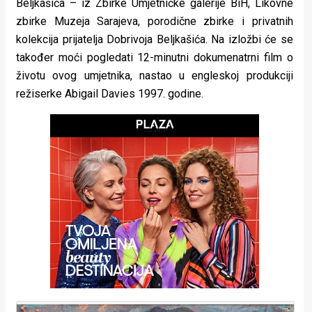
Beljkašića – iz Zbirke Umjetničke galerije BiH, Likovne
rade
zbirke Muzeja Sarajeva, porodične zbirke i privatnih
kolekcija prijatelja Dobrivoja Beljkašića. Na izložbi će se
Urban
također moći pogledati 12-minutni dokumenatrni film o
Places
životu ovog umjetnika, nastao u engleskoj produkciji
režiserke Abigail Davies 1997. godine.
Aktivizam
Aktuelnosti
Promo
About
Urban
Magazin