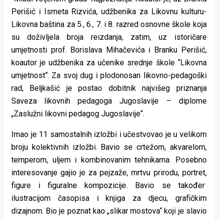
Perišić i Ismeta Rizvića, udžbenika za Likovnu kulturu-
Likovna baština za 5., 6., 7. i 8. razred osnovne škole koja
su doživljela broja reizdanja, zatim, uz istoričare
umjetnosti prof. Borislava Mihačevića i Branku Perišić,
koautor je udžbenika za učenike srednje škole “Likovna
umjetnost“. Za svoj dug i plodonosan likovno-pedagoški
rad, Beljkašić je postao dobitnik najvišeg priznanja
Saveza likovnih pedagoga Jugoslavije – diplome
„Zaslužni likovni pedagog Jugoslavije“.
Imao je 11 samostalnih izložbi i učestvovao je u velikom
broju kolektivnih izložbi. Bavio se crtežom, akvarelom,
temperom, uljem i kombinovanim tehnikama. Posebno
interesovanje gajio je za pejzaže, mrtvu prirodu, portret,
figure i figuralne kompozicije. Bavio se također
ilustracijom časopisa i knjiga za djecu, grafičkim
dizajnom. Bio je poznat kao „slikar mostova“ koji je slavio