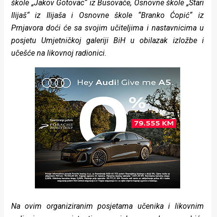
škole „Jakov Gotovac“ iz Busovače, Osnovne škole „Stari
Ilijaš“ iz Ilijaša i Osnovne škole “Branko Ćopić“ iz
Prnjavora doći će sa svojim učiteljima i nastavnicima u
posjetu Umjetničkoj galeriji BiH u obilazak izložbe i
učešće na likovnoj radionici.
Na ovim organiziranim posjetama učenika i likovnim