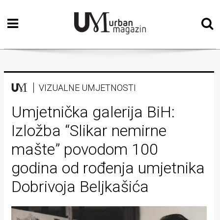
Početna
Vizualne
umjetnosti
Teatar
VIZUALNE UMJETNOSTI
Književnost
Umjetnička galerija BiH:
Izložba “Slikar nemirne
Muzika
mašte” povodom 100
Film
godina od rođenja umjetnika
Intervju
Dobrivoja Beljkašića
Kolumne
Kultura