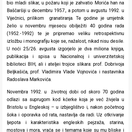
bio mladi slikar, u požaru koji je zahvatio Morića han na
Baščaršiji u decembru 1957., a potom u avgustu 1992. u
Vijećnici, prilikom granatiranja. Te godine je umjetnik
želio u novembru mjesecu obilježiti 40 godina rada
(1952.-1992) te je pripremao veliku retrospektivnu
izložbu i monografiju koje se, nažalost, nikad nisu desile.
U noći 25/26. avgusta izgorjelo je dva miliona knjiga,
publikacija i spisa u Nacionalnoj i univerzitetskoj
biblioteci BIH, ali i ateljei trojice slikara: prof. Dobrivoja
Beljkašića, prof. Vladimira Vlade Vojnovića i nastavnika
Radoslava Markovića.
Novembra 1992. u životnoj dobi od skoro 70 godina
odlazi sa suprugom kod kćerke koja je već živjela u
Bristolu u Engleskoj – u izbjeglištvo i, nakon početnog
šoka i oporavka od rata, nastavlja da radi. Uz otkrivanje
ljepota i karakteristika engleskih pejzaža, starina,
mostova i mora, vraća se i temama koje su mu bliske i