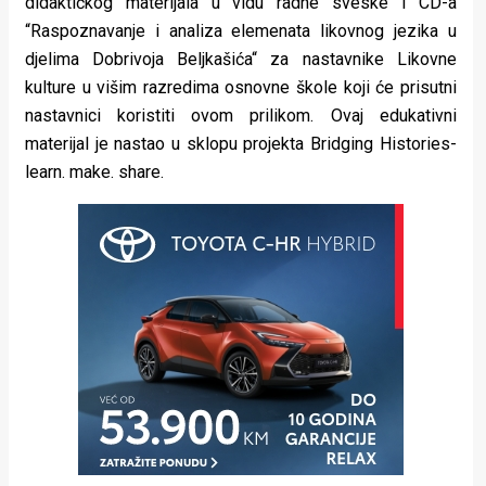
didaktičkog materijala u vidu radne sveske i CD-a
“Raspoznavanje i analiza elemenata likovnog jezika u
djelima Dobrivoja Beljkašića“ za nastavnike Likovne
kulture u višim razredima osnovne škole koji će prisutni
nastavnici koristiti ovom prilikom. Ovaj edukativni
materijal je nastao u sklopu projekta Bridging Histories-
learn. make. share.