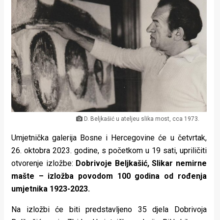
Lifestyle
Beauty
Fashion
Zdravlje
Za
stolom
D. Beljkašić u ateljeu slika most, cca 1973.
Život
Umjetnička galerija Bosne i Hercegovine će u četvrtak,
u
26. oktobra 2023. godine, s početkom u 19 sati, upriličiti
otvorenje izložbe:
Dobrivoje Beljkašić, Slikar nemirne
pokretu
mašte – izložba povodom 100 godina od rođenja
Ideje
umjetnika 1923-2023.
koje
Na izložbi će biti predstavljeno 35 djela Dobrivoja