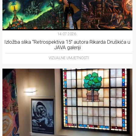
14.07.2026.
Izložba slika “Retrospektiva 15” autora Rikarda Druškića u
JAVA galeriji
VIZUALNE UMJETNOSTI