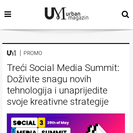
Početna
Vizualne
umjetnosti
Teatar
PROMO
Književnost
Treći Social Media Summit:
Doživite snagu novih
Muzika
tehnologija i unaprijedite
Film
svoje kreativne strategije
Intervju
Kolumne
Kultura