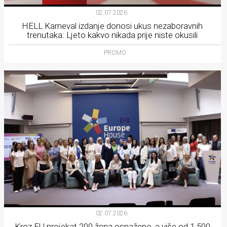
02.07.2026.
HELL Karneval izdanje donosi ukus nezaboravnih
trenutaka: Ljeto kakvo nikada prije niste okusili
PROMO
02.07.2026.
Kroz EU projekat 200 žena osnaženo, a više od 1.500