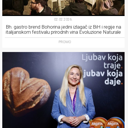
02.02.2026.
Bh. gastro brend Bohorina jedini izlagač iz BiH i regije na
italijanskom festivalu prirodnih vina Evoluzione Naturale
PROMO