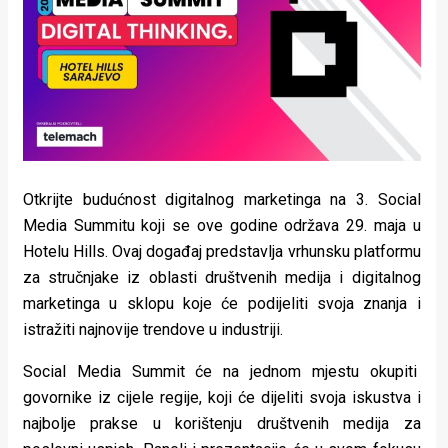
Lifestyle
Beauty
Fashion
Zdravlje
Za
Otkrijte budućnost digitalnog marketinga na 3. Social
stolom
Media Summitu koji se ove godine održava 29. maja u
Hotelu Hills. Ovaj događaj predstavlja vrhunsku platformu
Život
za stručnjake iz oblasti društvenih medija i digitalnog
u
marketinga u sklopu koje će podijeliti svoja znanja i
istražiti najnovije trendove u industriji.
pokretu
Social Media Summit će na jednom mjestu okupiti
Ideje
govornike iz cijele regije, koji će dijeliti svoja iskustva i
koje
najbolje prakse u korištenju društvenih medija za