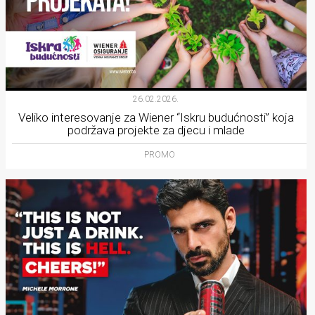
26.02.2026.
Veliko interesovanje za Wiener “Iskru budućnosti” koja
podržava projekte za djecu i mlade
PROMO