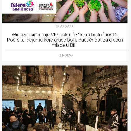
12.02.2026.
Wiener osiguranje VIG pokreće “Iskru budućnosti”:
Podrška idejama koje grade bolju budućnost za djecu i
mlade u BiH
PROMO