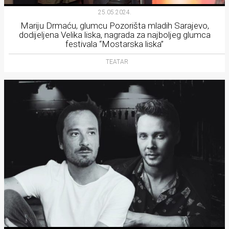
Lifestyle
25.05.2024.
Mariju Drmaću, glumcu Pozorišta mladih Sarajevo,
Beauty
dodijeljena Velika liska, nagrada za najboljeg glumca
festivala “Mostarska liska”
Fashion
TEATAR
Zdravlje
Za
stolom
Život
u
pokretu
Ideje
koje