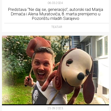
06.03.2024.
rade
Predstava “Ne daj se, generacijo”, autorski rad Marija
Drmaća i Alena Muratovića, 8. marta premijerno u
Urban
Pozorištu mladih Sarajevo
Places
TEATAR
Aktivizam
Aktuelnosti
Promo
About
Urban
Magazin
25.09.2023.