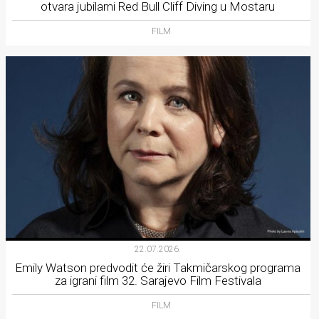
otvara jubilarni Red Bull Cliff Diving u Mostaru
FILM
22.07.2026.
Emily Watson predvodit će žiri Takmičarskog programa
za igrani film 32. Sarajevo Film Festivala
FILM