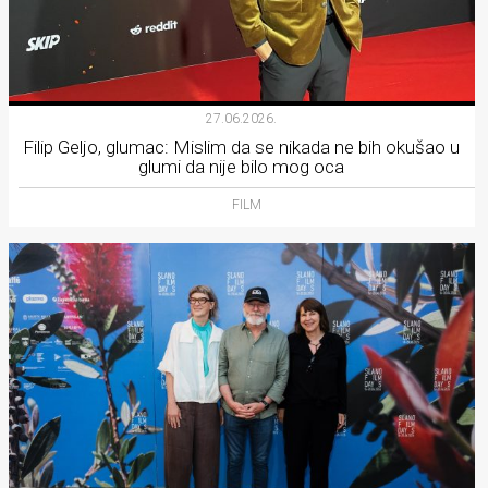
27.06.2026.
Filip Geljo, glumac: Mislim da se nikada ne bih okušao u
glumi da nije bilo mog oca
FILM