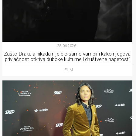
28.06.2026.
Zašto Drakula nikada nije bio samo vampir i kako njegova
privlačnost otkriva duboke kulturne i društvene napetosti
FILM