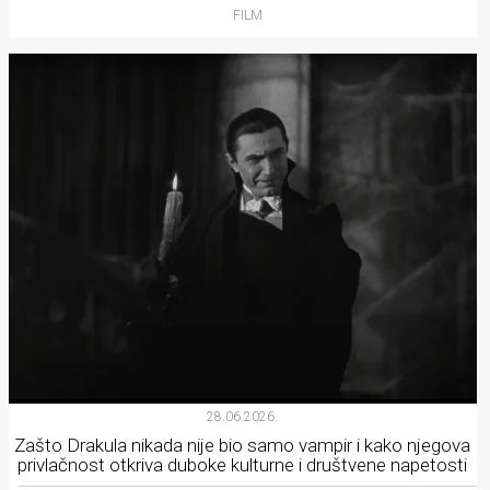
FILM
28.06.2026.
Zašto Drakula nikada nije bio samo vampir i kako njegova
privlačnost otkriva duboke kulturne i društvene napetosti