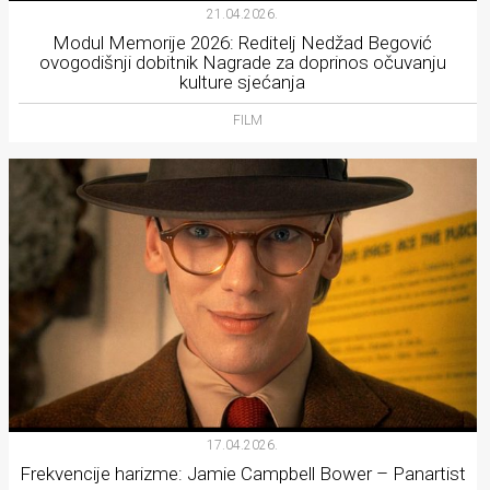
21.04.2026.
Modul Memorije 2026: Reditelj Nedžad Begović
ovogodišnji dobitnik Nagrade za doprinos očuvanju
kulture sjećanja
FILM
17.04.2026.
Frekvencije harizme: Jamie Campbell Bower – Panartist