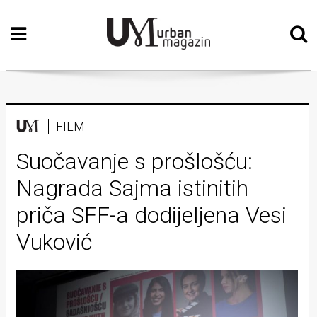
Početna
Vizualne
umjetnosti
Teatar
FILM
Književnost
Suočavanje s prošlošću:
Nagrada Sajma istinitih
Muzika
priča SFF-a dodijeljena Vesi
Film
Vuković
Intervju
Kolumne
Kultura