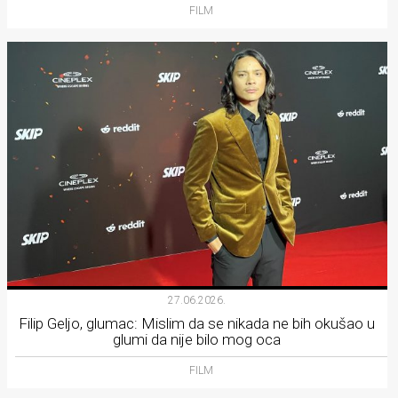
FILM
27.06.2026.
Filip Geljo, glumac: Mislim da se nikada ne bih okušao u
glumi da nije bilo mog oca
FILM