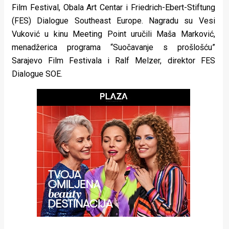
Film Festival, Obala Art Centar i Friedrich-Ebert-Stiftung
rade
(FES) Dialogue Southeast Europe. Nagradu su Vesi
Urban
Vuković u kinu Meeting Point uručili Maša Marković,
menadžerica programa “Suočavanje s prošlošću”
Places
Sarajevo Film Festivala i Ralf Melzer, direktor FES
Aktivizam
Dialogue SOE.
Aktuelnosti
Promo
About
Urban
Magazin