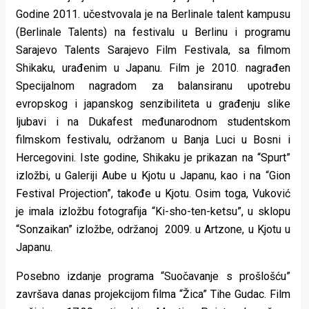
Godine 2011. učestvovala je na Berlinale talent kampusu
(Berlinale Talents) na festivalu u Berlinu i programu
Sarajevo Talents Sarajevo Film Festivala, sa filmom
Shikaku, urađenim u Japanu. Film je 2010. nagrađen
Specijalnom nagradom za balansiranu upotrebu
evropskog i japanskog senzibiliteta u građenju slike
ljubavi i na Dukafest međunarodnom studentskom
filmskom festivalu, održanom u Banja Luci u Bosni i
Hercegovini. Iste godine, Shikaku je prikazan na “Spurt”
izložbi, u Galeriji Aube u Kjotu u Japanu, kao i na “Gion
Festival Projection”, takođe u Kjotu. Osim toga, Vuković
je imala izložbu fotografija “Ki-sho-ten-ketsu”, u sklopu
“Sonzaikan” izložbe, održanoj 2009. u Artzone, u Kjotu u
Japanu.
Posebno izdanje programa “Suočavanje s prošlošću”
završava danas projekcijom filma “Žica” Tihe Gudac. Film