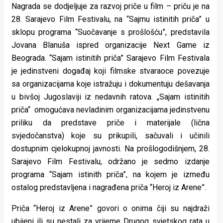
Nagrada se dodjeljuje za razvoj priče u film – priču je na
28. Sarajevo Film Festivalu, na “Sajmu istinitih priča” u
sklopu programa “Suočavanje s prošlošću”, predstavila
Jovana Blanuša ispred organizacije Next Game iz
Beograda. “Sajam istinitih priča” Sarajevo Film Festivala
je jedinstveni događaj koji filmske stvaraoce povezuje
sa organizacijama koje istražuju i dokumentuju dešavanja
u bivšoj Jugoslaviji iz nedavnih ratova. „Sajam istinitih
priča“ omogućava nevladinim organizacijama jedinstvenu
priliku da predstave priče i materijale (lična
svjedočanstva) koje su prikupili, sačuvali i učinili
dostupnim cjelokupnoj javnosti. Na prošlogodišnjem, 28.
Sarajevo Film Festivalu, održano je sedmo izdanje
programa “Sajam istinith priča”, na kojem je između
ostalog predstavljena i nagrađena priča “Heroj iz Arene”.
Priča “Heroj iz Arene” govori o onima čiji su najdraži
ubijeni ili su nestali za vrijeme Drugog svjetskog rata u