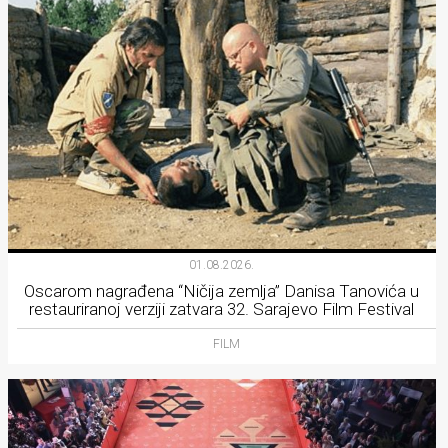
01.08.2026.
Oscarom nagrađena “Ničija zemlja” Danisa Tanovića u
restauriranoj verziji zatvara 32. Sarajevo Film Festival
FILM