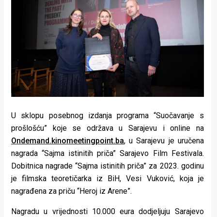
Lifestyle
Beauty
Fashion
Zdravlje
Za
stolom
U sklopu posebnog izdanja programa “Suočavanje s
Život
prošlošću” koje se održava u Sarajevu i online na
Ondemand.kinomeetingpoint.ba
, u Sarajevu je uručena
u
nagrada “Sajma istinitih priča” Sarajevo Film Festivala.
Dobitnica nagrade “Sajma istinitih priča” za 2023. godinu
pokretu
je filmska teoretičarka iz BiH, Vesi Vuković, koja je
Ideje
nagrađena za priču “Heroj iz Arene”.
koje
Nagradu u vrijednosti 10.000 eura dodjeljuju Sarajevo