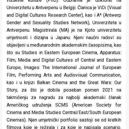
vizuelne kulture (PhD). Odbranila je doktorat na
Univerzitetu u Antverpenu u Belgiji. Članica je ViDi (Visual
and Digital Cultures Research Center), kao i A* (Antwerp
Gender and Sexuality Studies Network), Univerziteta u
Antverpenu. Magistrirala (MA) je na Kjoto univerzitetu
umjetnosti i dizajna u Japanu. Njeni naučni radovi su
objavljeni u međunarodnim akademskim časopisima, kao
što su Studies in Eastern European Cinema, Apparatus:
Film, Media and Digital Cultures of Central and Eastern
Europe, Images: The International Journal of European
Film, Performing Arts and Audiovisual Communication,
kao i u knjizi Balkan Cinema and the Great Wars: Our
Story, za što je dobila poseban pomen 2021 na
takmičenju za nagradu za najbolji akademski članak
Američkog udruženja SCMS (American Society for
Cinema and Media Studies Central/East/South European
Cinemas). Njen umjetnički portfolio sastoji se od kratkih
filmova koje je režirala i za koje je napisala scenario.