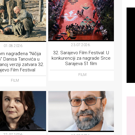
23.07.2026.
01.08.2026.
32. Sarajevo Film Festival: U
m nagrađena “Ničija
konkurenciji za nagrade Srce
” Danisa Tanovića u
Sarajeva 51 film
anoj verziji zatvara 32.
jevo Film Festival
FILM
FILM
22.07.2026.