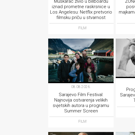
Muškarac živio u billboardu
ZONA
iznad prometne raskrsnice u
pos
Los Angelesu: Netflix pretvorio
majkama
filmsku priču u stvarnost
FILM
08.08.2026.
Pro
Sarajevo Film Festival:
Sarajev
Najnovija ostvarenja velikih
svjetskih autora u programu
Summer Screen
FILM