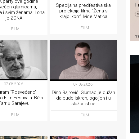
 party ove godine
Specijalna predfestivalska
većen glumicama,
projekcija filma “Žena s
 i svim ženama: I ona
krajolikom” Ivice Matića
je ZONA
FILM
FILM
07.08.2026.
07.08.2026.
gram “Posvećeno”
Dino Bajrović: Glumac je dužan
o Film Festivala: Béla
da bude iskren, ogoljen i u
Tarr u Sarajevu
službi istine
FILM
FILM