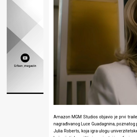
Lifestyle
Beauty
Fashion
Zdravlje
Za
stolom
Život
u
pokretu
Ideje
Amazon MGM Studios objavio je prvi trailer
nagrađivanog Luce Guadagnina, poznatog po 
koje
Julia Roberts, koja igra ulogu univerzite