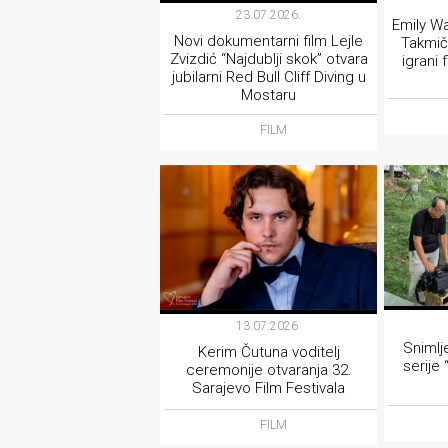
23.07.2026.
Emily Wa
Novi dokumentarni film Lejle
Takmič
Zvizdić “Najdublji skok” otvara
igrani 
jubilarni Red Bull Cliff Diving u
Mostaru
FILM
13.07.2026.
Snimlje
Kerim Čutuna voditelj
serije
ceremonije otvaranja 32.
Sarajevo Film Festivala
FILM