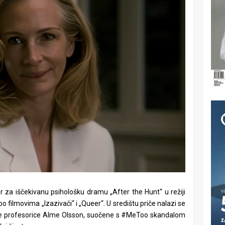
 za iščekivanu psihološku dramu „After the Hunt“ u režiji
filmovima „Izazivači“ i „Queer“. U središtu priče nalazi se
tske profesorice Alme Olsson, suočene s #MeToo skandalom