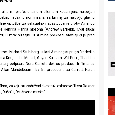
lni život.
ralnom i profesionalnom dilemom kada njena najbolja i
debiri, nedavno nominirana za Emmy za najbolju glavnu
biljne optužbe za seksualno napastvovanje protiv Alminog
ege Henrika Hanka Gibsona (Andrew Garfield). Ovaj slučaj
riju i mračnu tajnu iz Almine prošlosti, stavljajući je pred
 glume i Michael Stuhlbarg u ulozi Alminog supruga Frederika
jica Kim, te Lío Mehiel, Ariyan Kassam, Will Price, Thaddea
narij potpisuje Nora Garrett, dok su producenti filma, uz
 Allan Mandelbaum. Izvršni producenti su Garrett, Karen
filma, za koju su zaduženi dvostruki oskarovci Trent Reznor
a „Duša“ i „Društvena mreža“.