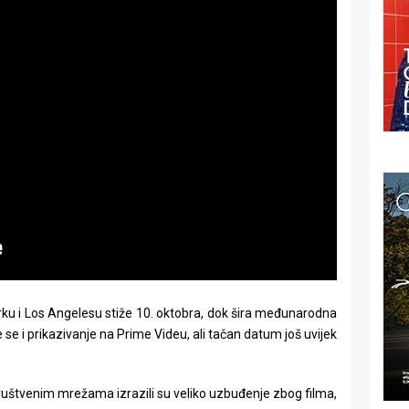
ku i Los Angelesu stiže 10. oktobra, dok šira međunarodna
e se i prikazivanje na Prime Videu, ali tačan datum još uvijek
društvenim mrežama izrazili su veliko uzbuđenje zbog filma,