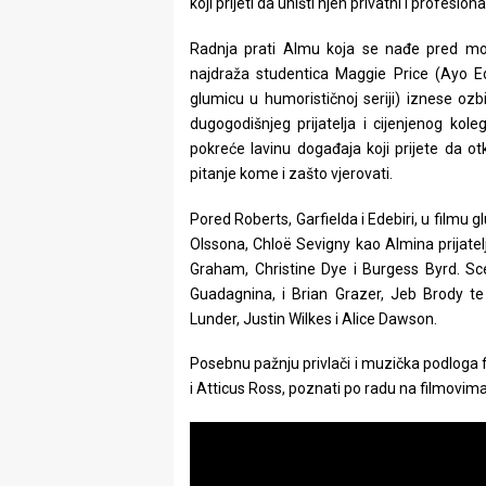
koji prijeti da uništi njen privatni i profesiona
rade
Radnja prati Almu koja se nađe pred mo
Urban
najdraža studentica Maggie Price (Ayo E
glumicu u humorističnoj seriji) iznese oz
Places
dugogodišnjeg prijatelja i cijenjenog kol
Aktivizam
pokreće lavinu događaja koji prijete da otk
pitanje kome i zašto vjerovati.
Aktuelnosti
Pored Roberts, Garfielda i Edebiri, u filmu
Promo
Olssona, Chloë Sevigny kao Almina prijatel
Graham, Christine Dye i Burgess Byrd. Sce
About
Guadagnina, i Brian Grazer, Jeb Brody te
Lunder, Justin Wilkes i Alice Dawson.
Urban
Posebnu pažnju privlači i muzička podloga 
Magazin
i Atticus Ross, poznati po radu na filmovim