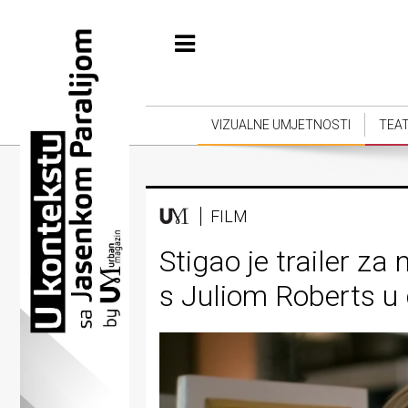
Početna
Vizualne
umjetnosti
VIZUALNE UMJETNOSTI
TEA
Teatar
Književnost
FILM
Muzika
Stigao je trailer z
Film
s Juliom Roberts u 
Intervju
Kolumne
Kultura