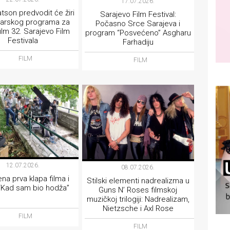
17.07.2026.
tson predvodit će žiri
Sarajevo Film Festival:
arskog programa za
Počasno Srce Sarajeva i
film 32. Sarajevo Film
program “Posvećeno” Asgharu
Festivala
Farhadiju
FILM
FILM
12.07.2026.
08.07.2026.
na prva klapa filma i
Stilski elementi nadrealizma u
 “Kad sam bio hodža”
Guns N’ Roses filmskoj
muzičkoj trilogiji: Nadrealizam,
Nietzsche i Axl Rose
FILM
FILM