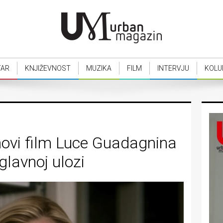
TAR
KNJIŽEVNOST
MUZIKA
FILM
INTERVJU
KOLU
a novi film Luce Guadagnina
glavnoj ulozi