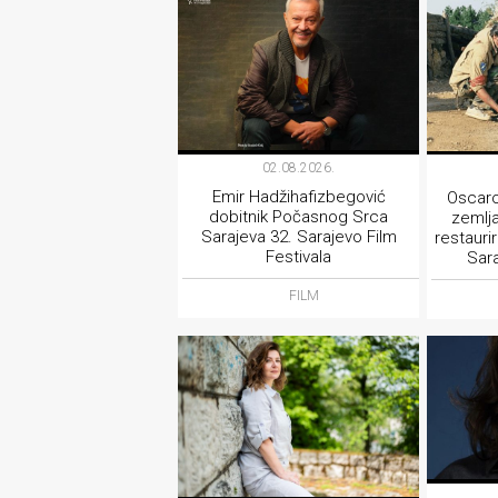
02.08.2026.
Emir Hadžihafizbegović
Oscaro
dobitnik Počasnog Srca
zemlja
Sarajeva 32. Sarajevo Film
restaurir
Festivala
Sara
FILM