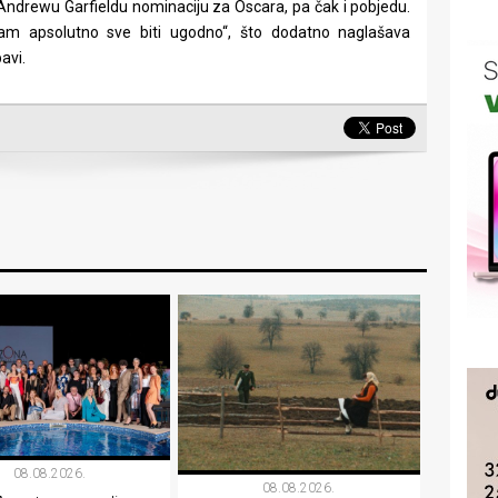
 Andrewu Garfieldu nominaciju za Oscara, pa čak i pobjedu.
vam apsolutno sve biti ugodno“, što dodatno naglašava
avi.
08.08.2026.
08.08.2026.