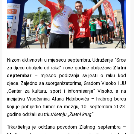
Lifestyle
Beauty
Fashion
Zdravlje
Za
Nizom aktivnosti u mjesecu septembru, Udruženje “Srce
stolom
za djecu oboljelu od raka” i ove godine obilježava
Zlatni
septembar
– mjesec podizanja svijesti o raku kod
Život
djece. Zajedno sa suorganizatorima, Gradom Visoko i JU
u
„Centar za kulturu, sport i informisanje“ Visoko, a na
incijativu Visočanina Afana Habibovića – hrabrog borca
pokretu
koji je pobijedio tumor na mozgu, 10. septembra 2023.
godine održali su
trku/šetnju „Zlatni krug“
.
Ideje
koje
Trka/šetnja je održana povodom Zlatnog septembra –