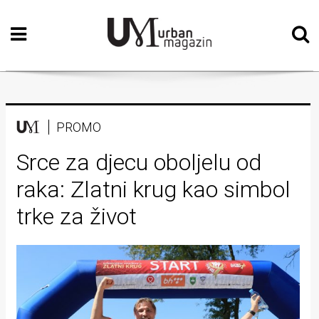
Početna
Vizualne
umjetnosti
Teatar
PROMO
Književnost
Srce za djecu oboljelu od
raka: Zlatni krug kao simbol
Muzika
trke za život
Film
Intervju
Kolumne
Kultura