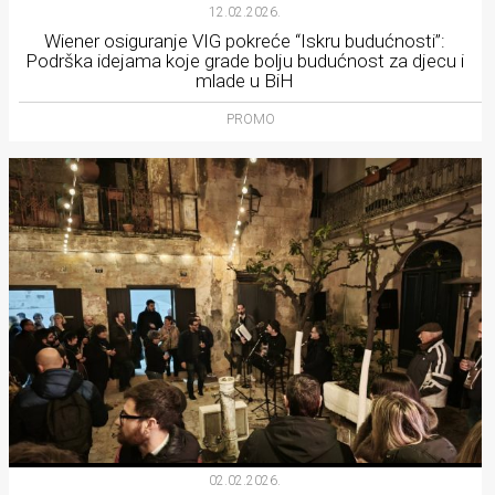
12.02.2026.
Wiener osiguranje VIG pokreće “Iskru budućnosti”:
Podrška idejama koje grade bolju budućnost za djecu i
mlade u BiH
PROMO
02.02.2026.