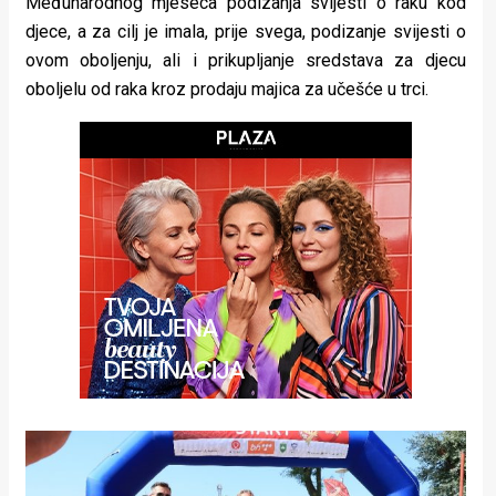
Međunarodnog mjeseca podizanja svijesti o raku kod
rade
djece, a za cilj je imala, prije svega, podizanje svijesti o
ovom oboljenju, ali i prikupljanje sredstava za djecu
Urban
oboljelu od raka kroz prodaju majica za učešće u trci.
Places
Aktivizam
Aktuelnosti
Promo
About
Urban
Magazin