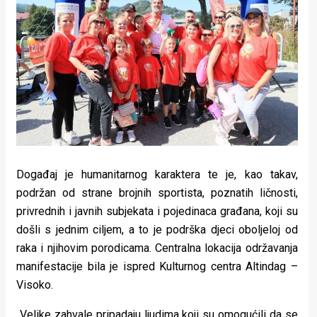
Događaj je humanitarnog karaktera te je, kao takav,
podržan od strane brojnih sportista, poznatih ličnosti,
privrednih i javnih subjekata i pojedinaca građana, koji su
došli s jednim ciljem, a to je podrška djeci oboljeloj od
raka i njihovim porodicama. Centralna lokacija održavanja
manifestacije bila je ispred Kulturnog centra Altindag –
Visoko.
„Velike zahvale pripadaju ljudima koji su omogućili da se