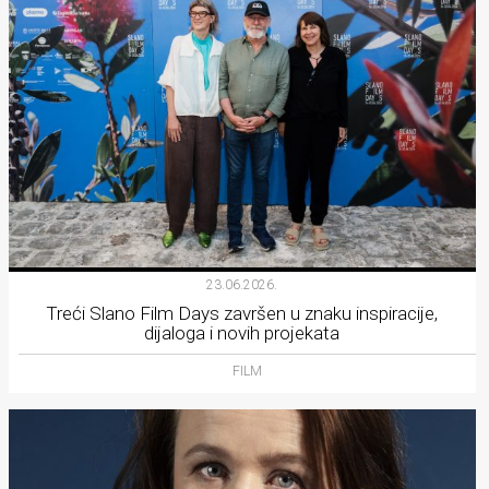
23.06.2026.
Treći Slano Film Days završen u znaku inspiracije,
dijaloga i novih projekata
FILM