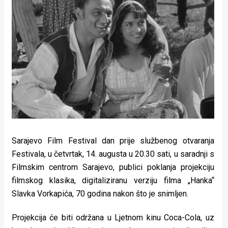
Lifestyle
Beauty
Fashion
Zdravlje
Za
stolom
Život
Sarajevo Film Festival dan prije službenog otvaranja
u
Festivala, u četvrtak, 14. augusta u 20.30 sati, u saradnji s
Filmskim centrom Sarajevo, publici poklanja projekciju
pokretu
filmskog klasika, digitaliziranu verziju filma „Hanka“
Slavka Vorkapića, 70 godina nakon što je snimljen.
Ideje
koje
Projekcija će biti održana u Ljetnom kinu Coca-Cola, uz