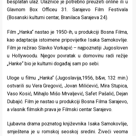
besplatan ulaz. Ulaznice je potrebno preuzeti online ili u
rade
Glavnom Box Officeu 31. Sarajevo Film Festivala
Urban
(Bosanski kulturni centar, Branilaca Sarajeva 24).
Places
Film „Hanka“ nastao je 1950-ih, u produkciji Bosna Filma,
kao adaptacija istoimene pripovijetke Isaka Samokovlije.
Aktivizam
Film je režirao Slavko Vorkapić – najpoznatiji Jugosloven
Aktuelnosti
u Hollywoodu. Njegov povratak u domovinu radi režije
„Hanke“ bio je kulturni događaj sam po sebi.
Promo
Uloge u filmu „Hanka“ (Jugoslavija,1956, b&w, 132 min.)
About
ostvarili su Vera Gregović, Jovan Milićević, Mira Stupica,
Urban
Vaso Kosić, Mihajlo Mišo Mrvaljević, Safet Pašalić, Dejan
Dubajić. Film je nastao u produkciji Bosna Filma Sarajevo,
Magazin
a vlasnik filmskih prava je Filmski centar Sarajevo.
Ljubavna drama poznatog književnika Isaka Samokovlije,
smještena je u romskoj seoskoj sredini. Živeći veoma