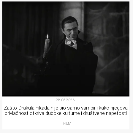
28.06.2026.
Zašto Drakula nikada nije bio samo vampir i kako njegova
privlačnost otkriva duboke kulturne i društvene napetosti
FILM