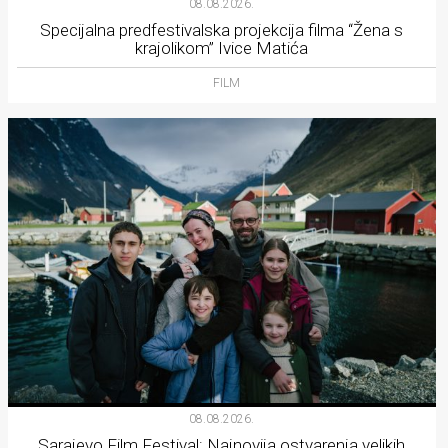
08.08.2026.
Specijalna predfestivalska projekcija filma “Žena s
krajolikom” Ivice Matića
FILM
08.08.2026.
Sarajevo Film Festival: Najnovija ostvarenja velikih