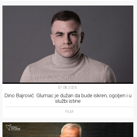
07.08.2026.
Dino Bajrović: Glumac je dužan da bude iskren, ogoljen i u
službi istine
FILM