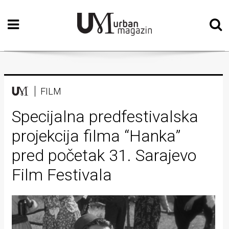
Početna
Vizualne
umjetnosti
Teatar
FILM
Književnost
Specijalna predfestivalska
projekcija filma “Hanka”
Muzika
pred početak 31. Sarajevo
Film
Film Festivala
Intervju
Kolumne
Kultura