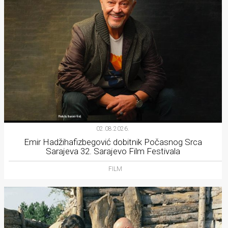
02.08.2026.
Emir Hadžihafizbegović dobitnik Počasnog Srca
Sarajeva 32. Sarajevo Film Festivala
FILM