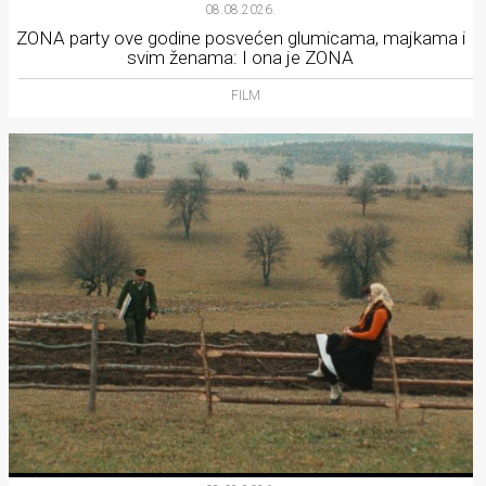
08.08.2026.
ZONA party ove godine posvećen glumicama, majkama i
svim ženama: I ona je ZONA
FILM