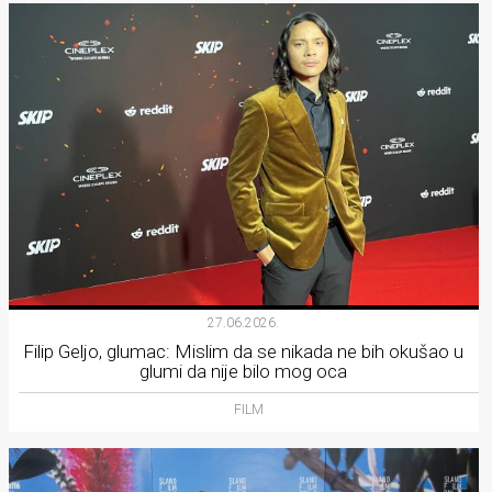
27.06.2026.
Filip Geljo, glumac: Mislim da se nikada ne bih okušao u
glumi da nije bilo mog oca
FILM