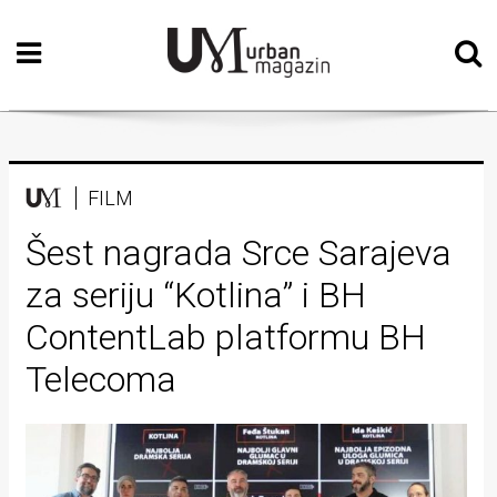
Početna
Vizualne
umjetnosti
Teatar
FILM
Književnost
Šest nagrada Srce Sarajeva
za seriju “Kotlina” i BH
Muzika
ContentLab platformu BH
Film
Telecoma
Intervju
Kolumne
Kultura