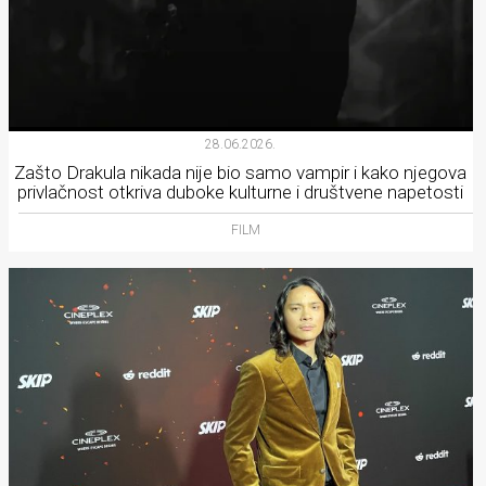
28.06.2026.
Zašto Drakula nikada nije bio samo vampir i kako njegova
privlačnost otkriva duboke kulturne i društvene napetosti
FILM