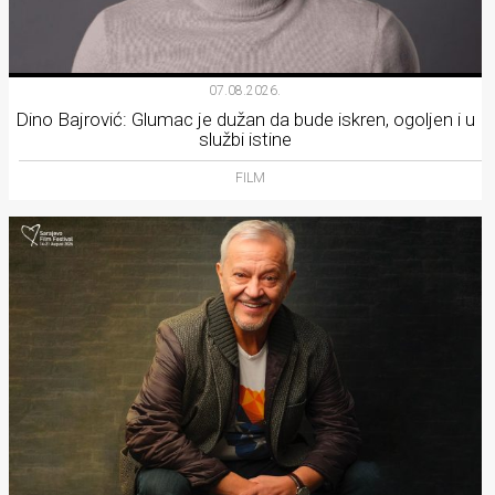
07.08.2026.
Dino Bajrović: Glumac je dužan da bude iskren, ogoljen i u
službi istine
FILM