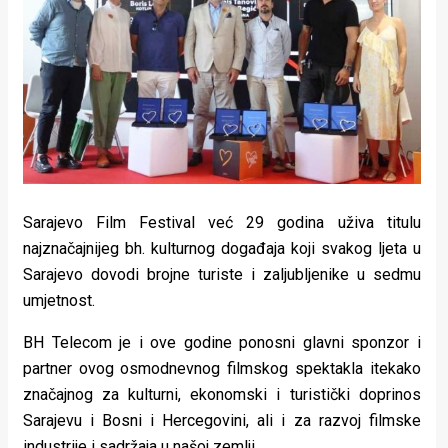
Lifestyle
Beauty
Fashion
Zdravlje
Za
stolom
Sarajevo Film Festival već 29 godina uživa titulu
najznačajnijeg bh. kulturnog događaja koji svakog ljeta u
Život
Sarajevo dovodi brojne turiste i zaljubljenike u sedmu
umjetnost.
u
BH Telecom je i ove godine ponosni glavni sponzor i
pokretu
partner ovog osmodnevnog filmskog spektakla itekako
Ideje
značajnog za kulturni, ekonomski i turistički doprinos
Sarajevu i Bosni i Hercegovini, ali i za razvoj filmske
koje
industrije i sadržaja u našoj zemlji.