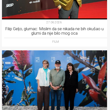
27.06.2026.
Filip Geljo, glumac: Mislim da se nikada ne bih okušao u
glumi da nije bilo mog oca
FILM