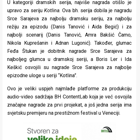
U kategoriji dramskih serija, najviše nagrada otišlo je
upravo za seriju
Kotlina.
Ova bh. serija dobila je nagradu
Srce Sarajeva za najbolju dramsku seriju, za najbolju
režiju za epizodu (Danis Tanović i Aida Begić) i za
najbolji scenarij (Danis Tanović, Amra Bakšić Čamo,
Nikola Kuprešanin i Adnan Lugonić). Također, glumac
Feđa Štukan je dobitnik nagrade Srce Sarajeva za
najboljeg glumca u dramskoj seriji, a Boris Ler i Ida
Keškić osvojili su nagrade Srce Sarajeva za najbolje
epizodne uloge u seriji “Kotlina”.
Ovo je veliki uspjeh najmlađe platforme za produkciju
audio-video sadržaja BH ContentLab koja je već osvojila
značajne nagrade za prvi projekat, a još jedna serija ima
svjetsku premijeru na prestižnom festival u Veneciji.