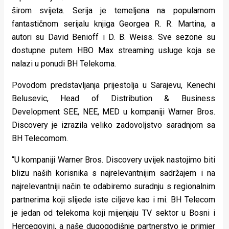
širom svijeta. Serija je temeljena na popularnom
fantastičnom serijalu knjiga Georgea R. R. Martina, a
autori su David Benioff i D. B. Weiss. Sve sezone su
dostupne putem HBO Max streaming usluge koja se
nalazi u ponudi BH Telekoma.
Povodom predstavljanja prijestolja u Sarajevu, Kenechi
Belusevic, Head of Distribution & Business
Development SEE, NEE, MED u kompaniji Warner Bros.
Discovery je izrazila veliko zadovoljstvo saradnjom sa
BH Telecomom.
“U kompaniji Warner Bros. Discovery uvijek nastojimo biti
blizu naših korisnika s najrelevantnijim sadržajem i na
najrelevantniji način te odabiremo suradnju s regionalnim
partnerima koji slijede iste ciljeve kao i mi. BH Telecom
je jedan od telekoma koji mijenjaju TV sektor u Bosni i
Hercegovini, a naše dugogodišnje partnerstvo je primjer