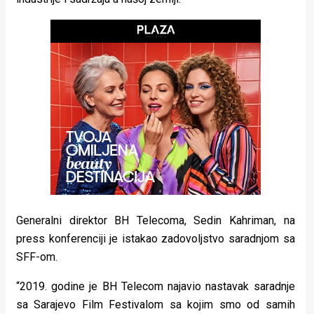
rade
Urban
Places
Aktivizam
Aktuelnosti
Promo
About
Urban
Generalni direktor BH Telecoma, Sedin Kahriman, na
press konferenciji je istakao zadovoljstvo saradnjom sa
Magazin
SFF-om.
“2019. godine je BH Telecom najavio nastavak saradnje
sa Sarajevo Film Festivalom sa kojim smo od samih