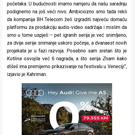
početaka. U budućnosti imamo namjeru da našu saradnju
podignemo na još veći nivo. Ambiciozno smo tada rekli
da kompanija BH Telecom želi izgraditi najveću domaću
platformu za produkciju audio-video sadržaja i mislim da
smo u tome uspjeli – pet igranih serija je već snimljeno,
za dvije serije snimanje uskoro počinje, a dvanaest novih
projekata je u fazi razvoja. Posebno sam sretan što je
Kotlina
osvojila već 6 nagrada, a što serija
Znam kako
dišeš
ima premijerno prikazivanje na festivalu u Veneciji”,
izjavio je Kahriman.