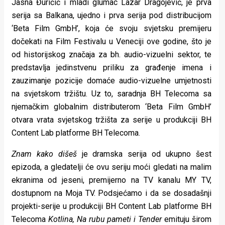
Jasna Đuričić i mladi glumac Lazar Dragojević, je prva
serija sa Balkana, ujedno i prva serija pod distribucijom
‘Beta Film GmbH’, koja će svoju svjetsku premijeru
dočekati na Film Festivalu u Veneciji ove godine, što je
od historijskog značaja za bh. audio-vizuelni sektor, te
predstavlja jedinstvenu priliku za građenje imena i
zauzimanje pozicije domaće audio-vizuelne umjetnosti
na svjetskom tržištu. Uz to, saradnja BH Telecoma sa
njemačkim globalnim distributerom ‘Beta Film GmbH’
otvara vrata svjetskog tržišta za serije u produkciji BH
Content Lab platforme BH Telecoma.
Znam kako dišeš
je dramska serija od ukupno šest
epizoda, a gledatelji će ovu seriju moći gledati na malim
ekranima od jeseni, premijerno na TV kanalu MY TV,
dostupnom na Moja TV. Podsjećamo i da se dosadašnji
projekti-serije u produkciji BH Content Lab platforme BH
Telecoma
Kotlina,
Na rubu pameti i Tender
emituju širom