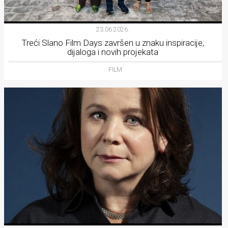
23.06.2026.
Treći Slano Film Days završen u znaku inspiracije,
dijaloga i novih projekata
FILM