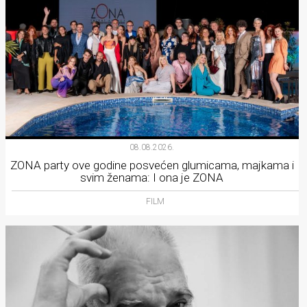
08.08.2026.
ZONA party ove godine posvećen glumicama, majkama i
svim ženama: I ona je ZONA
FILM