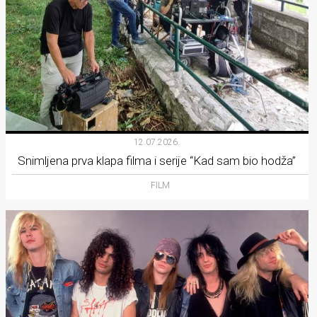
12.07.2026.
Snimljena prva klapa filma i serije “Kad sam bio hodža”
FILM