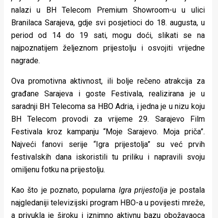
nalazi u BH Telecom Premium Showroom-u u ulici
Branilaca Sarajeva, gdje svi posjetioci do 18. augusta, u
period od 14 do 19 sati, mogu doći, slikati se na
najpoznatijem željeznom prijestolju i osvojiti vrijedne
nagrade.
Ova promotivna aktivnost, ili bolje rečeno atrakcija za
građane Sarajeva i goste Festivala, realizirana je u
saradnji BH Telecoma sa HBO Adria, i jedna je u nizu koju
BH Telecom provodi za vrijeme 29. Sarajevo Film
Festivala kroz kampanju “Moje Sarajevo. Moja priča”.
Najveći fanovi serije “Igra prijestolja” su već prvih
festivalskih dana iskoristili tu priliku i napravili svoju
omiljenu fotku na prijestolju.
Kao što je poznato, popularna
Igra prijestolja
je postala
najgledaniji televizijski program HBO-a u povijesti mreže,
a privukla je široku i iznimno aktivnu bazu obožavaoca