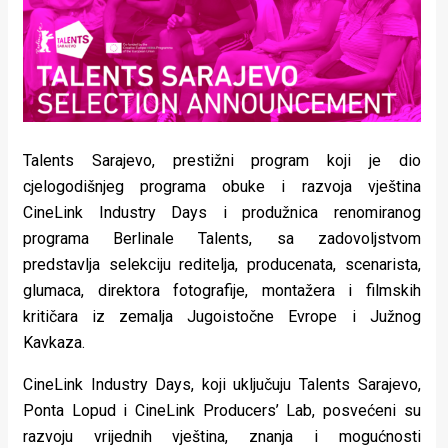
Lifestyle
Beauty
Fashion
Zdravlje
Talents Sarajevo, prestižni program koji je dio
Za
cjelogodišnjeg programa obuke i razvoja vještina
CineLink Industry Days i produžnica renomiranog
stolom
programa Berlinale Talents, sa zadovoljstvom
Život
predstavlja selekciju reditelja, producenata, scenarista,
glumaca, direktora fotografije, montažera i filmskih
u
kritičara iz zemalja Jugoistočne Evrope i Južnog
pokretu
Kavkaza.
Ideje
CineLink Industry Days, koji uključuju Talents Sarajevo,
Ponta Lopud i CineLink Producers’ Lab, posvećeni su
koje
razvoju vrijednih vještina, znanja i mogućnosti