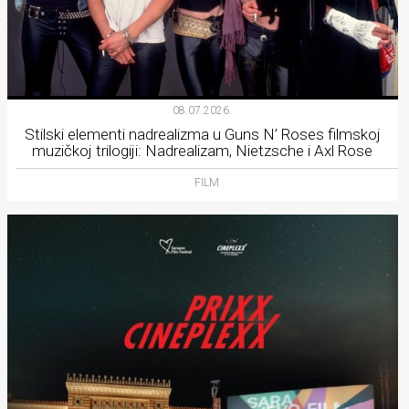
08.07.2026.
Stilski elementi nadrealizma u Guns N’ Roses filmskoj
muzičkoj trilogiji: Nadrealizam, Nietzsche i Axl Rose
FILM