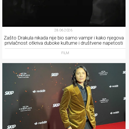
28.06.2026.
Zašto Drakula nikada nije bio samo vampir i kako njegova
privlačnost otkriva duboke kulturne i društvene napetosti
FILM