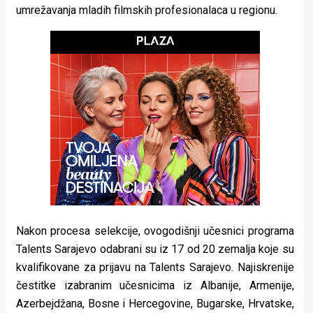
umrežavanja mladih filmskih profesionalaca u regionu.
rade
Urban
Places
Aktivizam
Aktuelnosti
Promo
About
Urban
Nakon procesa selekcije, ovogodišnji učesnici programa
Magazin
Talents Sarajevo odabrani su iz 17 od 20 zemalja koje su
kvalifikovane za prijavu na Talents Sarajevo. Najiskrenije
čestitke izabranim učesnicima iz Albanije, Armenije,
Azerbejdžana, Bosne i Hercegovine, Bugarske, Hrvatske,