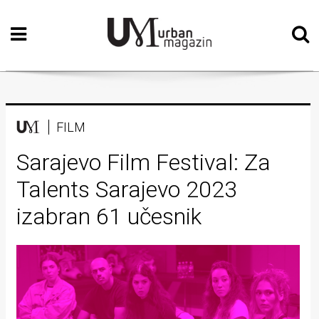
Početna
Vizualne
umjetnosti
Teatar
FILM
Književnost
Sarajevo Film Festival: Za
Talents Sarajevo 2023
Muzika
izabran 61 učesnik
Film
Intervju
Kolumne
Kultura