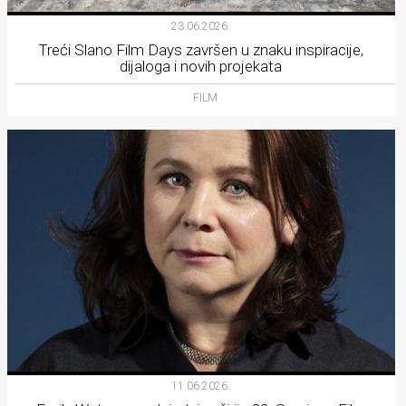
23.06.2026.
Treći Slano Film Days završen u znaku inspiracije,
dijaloga i novih projekata
FILM
11.06.2026.