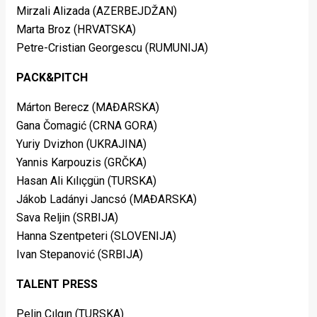
Mirzali Alizada (AZERBEJDŽAN)
Marta Broz (HRVATSKA)
Petre-Cristian Georgescu (RUMUNIJA)
PACK&PITCH
Márton Berecz (MAĐARSKA)
Gana Čomagić (CRNA GORA)
Yuriy Dvizhon (UKRAJINA)
Yannis Karpouzis (GRČKA)
Hasan Ali Kılıçgün (TURSKA)
Jákob Ladányi Jancsó (MAĐARSKA)
Sava Reljin (SRBIJA)
Hanna Szentpeteri (SLOVENIJA)
Ivan Stepanović (SRBIJA)
TALENT PRESS
Pelin Çılgın (TURSKA)