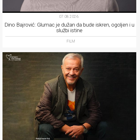
07.08.2026.
Dino Bajrović: Glumac je dužan da bude iskren, ogoljen i u
službi istine
FILM