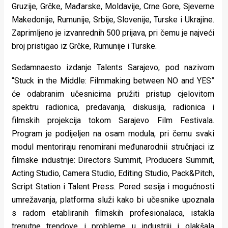
Gruzije, Grčke, Mađarske, Moldavije, Crne Gore, Sjeverne
Makedonije, Rumunije, Srbije, Slovenije, Turske i Ukrajine.
Zaprimljeno je izvanrednih 500 prijava, pri čemu je najveći
broj pristigao iz Grčke, Rumunije i Turske.
Sedamnaesto izdanje Talents Sarajevo, pod nazivom
“Stuck in the Middle: Filmmaking between NO and YES”
će odabranim učesnicima pružiti pristup cjelovitom
spektru radionica, predavanja, diskusija, radionica i
filmskih projekcija tokom Sarajevo Film Festivala.
Program je podijeljen na osam modula, pri čemu svaki
modul mentoriraju renomirani međunarodnii stručnjaci iz
filmske industrije: Directors Summit, Producers Summit,
Acting Studio, Camera Studio, Editing Studio, Pack&Pitch,
Script Station i Talent Press. Pored sesija i mogućnosti
umrežavanja, platforma služi kako bi učesnike upoznala
s radom etabliranih filmskih profesionalaca, istakla
trenutne trendove i probleme u industriji i olakšala