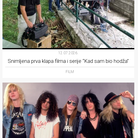
12.07.2026.
Snimljena prva klapa filma i serije “Kad sam bio hodža”
FILM