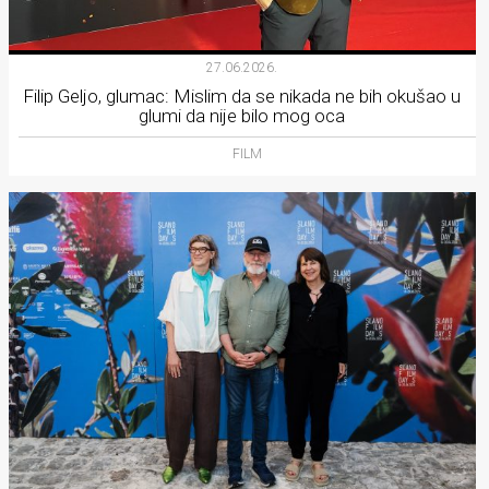
27.06.2026.
Filip Geljo, glumac: Mislim da se nikada ne bih okušao u
glumi da nije bilo mog oca
FILM