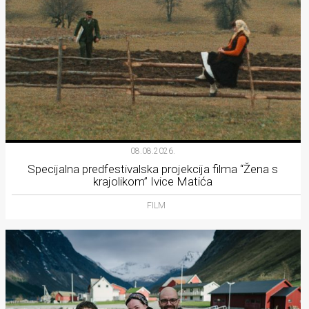
08.08.2026.
Specijalna predfestivalska projekcija filma “Žena s
krajolikom” Ivice Matića
FILM