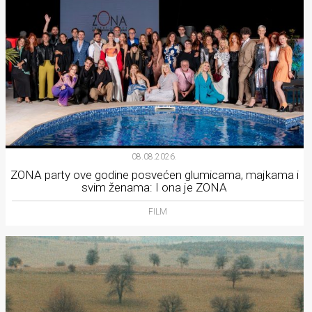
08.08.2026.
ZONA party ove godine posvećen glumicama, majkama i
svim ženama: I ona je ZONA
FILM