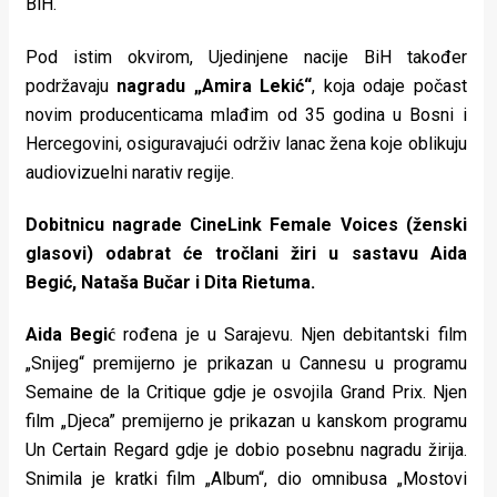
BiH.
Pod istim okvirom, Ujedinjene nacije BiH također
podržavaju
nagradu „Amira Lekić“
, koja odaje počast
novim producenticama mlađim od 35 godina u Bosni i
Hercegovini, osiguravajući održiv lanac žena koje oblikuju
audiovizuelni narativ regije.
Dobitnicu nagrade CineLink Female Voices (ženski
glasovi) odabrat će tročlani žiri u sastavu Aida
Begić, Nataša Bučar i Dita Rietuma.
Aida Begić
rođena je u Sarajevu. Njen debitantski film
„Snijeg“ premijerno je prikazan u Cannesu u programu
Semaine de la Critique gdje je osvojila Grand Prix. Njen
film „Djeca” premijerno je prikazan u kanskom programu
Un Certain Regard gdje je dobio posebnu nagradu žirija.
Snimila je kratki film „Album“, dio omnibusa „Mostovi