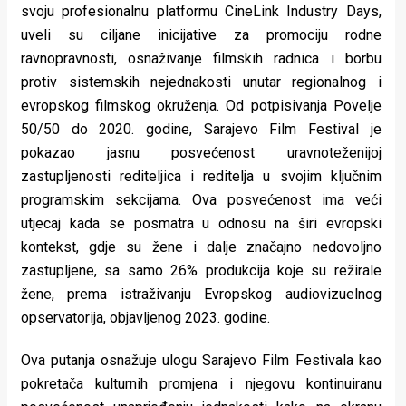
svoju profesionalnu platformu CineLink Industry Days,
rade
uveli su ciljane inicijative za promociju rodne
Urban
ravnopravnosti, osnaživanje filmskih radnica i borbu
protiv sistemskih nejednakosti unutar regionalnog i
Places
evropskog filmskog okruženja. Od potpisivanja Povelje
Aktivizam
50/50 do 2020. godine, Sarajevo Film Festival je
pokazao jasnu posvećenost uravnoteženijoj
Aktuelnosti
zastupljenosti rediteljica i reditelja u svojim ključnim
Promo
programskim sekcijama. Ova posvećenost ima veći
utjecaj kada se posmatra u odnosu na širi evropski
About
kontekst, gdje su žene i dalje značajno nedovoljno
zastupljene, sa samo 26% produkcija koje su režirale
Urban
žene, prema istraživanju Evropskog audiovizuelnog
Magazin
opservatorija, objavljenog 2023. godine.
Ova putanja osnažuje ulogu Sarajevo Film Festivala kao
pokretača kulturnih promjena i njegovu kontinuiranu