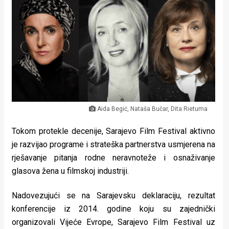
Lifestyle
Beauty
Fashion
Zdravlje
Za
Aida Begić, Nataša Bučar, Dita Rietuma
stolom
Tokom protekle decenije, Sarajevo Film Festival aktivno
Život
je razvijao programe i strateška partnerstva usmjerena na
u
rješavanje pitanja rodne neravnoteže i osnaživanje
glasova žena u filmskoj industriji.
pokretu
Nadovezujući se na Sarajevsku deklaraciju, rezultat
Ideje
konferencije iz 2014. godine koju su zajednički
koje
organizovali Vijeće Evrope, Sarajevo Film Festival uz