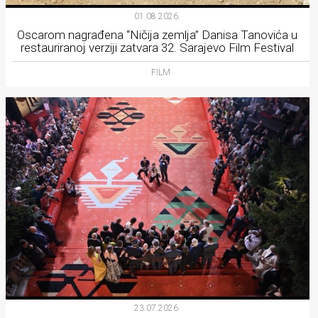
01.08.2026.
Oscarom nagrađena “Ničija zemlja” Danisa Tanovića u
restauriranoj verziji zatvara 32. Sarajevo Film Festival
FILM
23.07.2026.