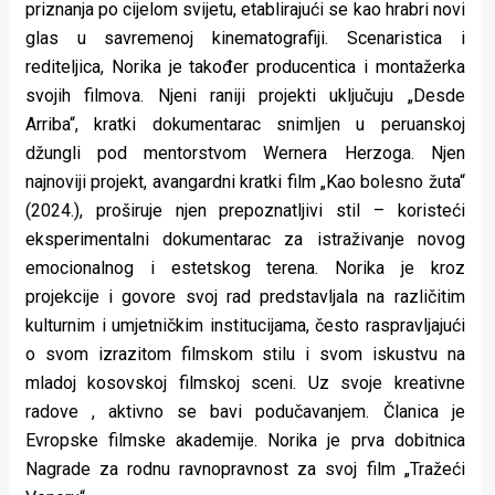
priznanja po cijelom svijetu, etablirajući se kao hrabri novi
glas u savremenoj kinematografiji. Scenaristica i
rediteljica, Norika je također producentica i montažerka
svojih filmova. Njeni raniji projekti uključuju „Desde
Arriba“, kratki dokumentarac snimljen u peruanskoj
džungli pod mentorstvom Wernera Herzoga. Njen
najnoviji projekt, avangardni kratki film „Kao bolesno žuta“
(2024.), proširuje njen prepoznatljivi stil – koristeći
eksperimentalni dokumentarac za istraživanje novog
emocionalnog i estetskog terena. Norika je kroz
projekcije i govore svoj rad predstavljala na različitim
kulturnim i umjetničkim institucijama, često raspravljajući
o svom izrazitom filmskom stilu i svom iskustvu na
mladoj kosovskoj filmskoj sceni. Uz svoje kreativne
radove , aktivno se bavi podučavanjem. Članica je
Evropske filmske akademije. Norika je prva dobitnica
Nagrade za rodnu ravnopravnost za svoj film „Tražeći