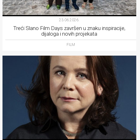
23.06.2026.
Treći Slano Film Days završen u znaku inspiracije,
dijaloga i novih projekata
FILM