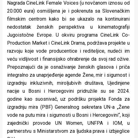
Nagrada CineLink Female Voices (u novčanom iznosu od
20.000 eura) osmišljena je i pokrenuta sa Slovenačkim
filmskim centrom kako bi se ukazalo na kontinuirani
nedostatak ženskih perspektiva u kinematografiji
Jugoistočne Evrope. U okviru programa CineLink Co-
Production Market i CineLink Drama, podržava projekte u
razvoju koje vode producentice i rediteljice, nudeći im
veću vidljivost i finansijsko ohrabrenje da svoj rad ožive.
Prepoznajući da je osnaživanje ženskih glasova i priča
integralno za unaprjeđenje agende Žene, mir i sigurnost i
izgradnju inkluzivnih, miroljubivih društava, Ujedinjene
nacije u Bosni i Hercegovini pridružile su se 2024.
godine kao suosnivač, uz podršku projekta Fonda za
izgradnju mira (PBF) Generalnog sekretara UN-a „Žene
vode na putu mira i sigurnosti u Bosni i Hercegovini“, koji
zajednički provode UN Women, UNFPA i IOM, u
partnerstvu s Ministarstvom za ljudska prava i izbjeglice