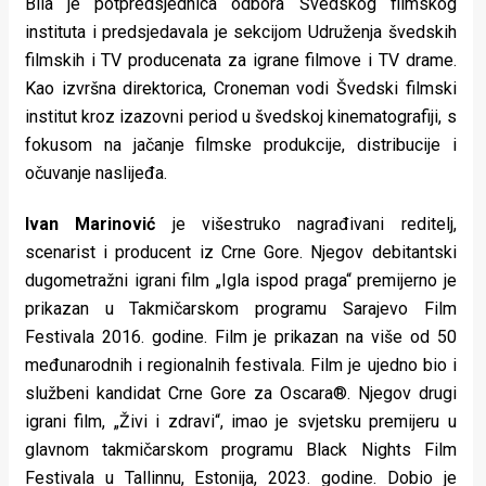
Bila je potpredsjednica odbora Švedskog filmskog
instituta i predsjedavala je sekcijom Udruženja švedskih
filmskih i TV producenata za igrane filmove i TV drame.
Kao izvršna direktorica, Croneman vodi Švedski filmski
institut kroz izazovni period u švedskoj kinematografiji, s
fokusom na jačanje filmske produkcije, distribucije i
očuvanje naslijeđa.
Ivan Marinović
je višestruko nagrađivani reditelj,
scenarist i producent iz Crne Gore. Njegov debitantski
dugometražni igrani film „Igla ispod praga“ premijerno je
prikazan u Takmičarskom programu Sarajevo Film
Festivala 2016. godine. Film je prikazan na više od 50
međunarodnih i regionalnih festivala. Film je ujedno bio i
službeni kandidat Crne Gore za Oscara®. Njegov drugi
igrani film, „Živi i zdravi“, imao je svjetsku premijeru u
glavnom takmičarskom programu Black Nights Film
Festivala u Tallinnu, Estonija, 2023. godine. Dobio je