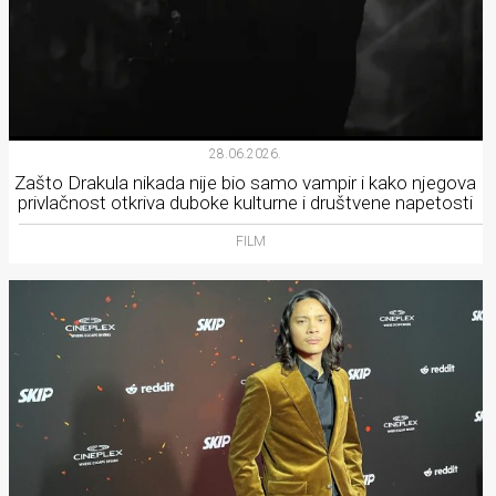
28.06.2026.
Zašto Drakula nikada nije bio samo vampir i kako njegova
privlačnost otkriva duboke kulturne i društvene napetosti
FILM