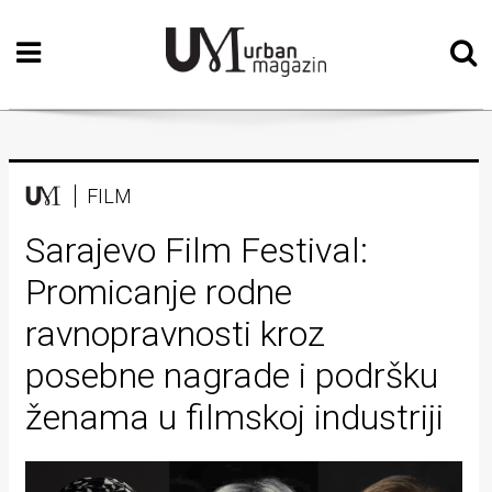
Početna
Vizualne
umjetnosti
Teatar
FILM
Književnost
Sarajevo Film Festival:
Promicanje rodne
Muzika
ravnopravnosti kroz
Film
posebne nagrade i podršku
Intervju
ženama u filmskoj industriji
Kolumne
Kultura