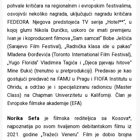
pohvale kritičara na regionalnim i evropskim festivalima,
osvojivši nekoliko nagrada, uključujući nagradu kritičara
FEDEORA. Njegova predstojeća TV serija „Hotel**“, u
kojoj glumi Nikola Đuričko, uskoro će imati premijeru.
Ivan je i koproducent filmova „Sam samcat“ Bobe Jelčića
(Sarajevo Film Festival), „Radnička klasa ide u pakao“
Mladena Đorđevića (Toronto International Film Festival),
„Yugo Florida“ Vladimira Tagića i „Djeca pjevaju hitove“
Mine Đukić (trenutno u pretprodukciji). Predavao je kao
gostujući predavač na FAMU u Pragu i FIOFA Institutu u
Ohridu, a održao je i specijaliziranu radionicu (Master
Class) na Chapman Univerzitetu u Kaliforniji. Član je
Evropske filmske akademije (EFA).
Norika Sefa
je filmska rediteljica sa Kosova*,
najpoznatija po svom hvaljenom debitantskom filmu iz
2021. godine „Tražeći Veneru“. Film je dobio brojna