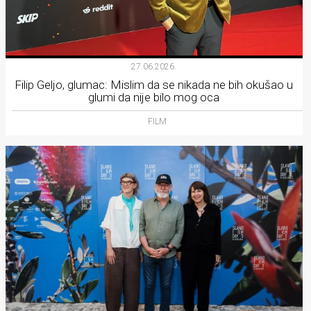
27.06.2026.
Filip Geljo, glumac: Mislim da se nikada ne bih okušao u
glumi da nije bilo mog oca
FILM