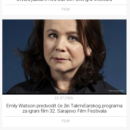
FILM
22.07.2026.
Emily Watson predvodit će žiri Takmičarskog programa
za igrani film 32. Sarajevo Film Festivala
FILM