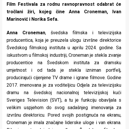
Film Festivala za rodnu ravnopravnost odabrat će
tročlani žiri, kojeg čine Anna Croneman, Ivan
Marinović i Norika Sefa.
Anna Croneman
, švedska filmska i televizijska
producentica, koja je preuzela ulogu izvršne direktorice
Švedskog filmskog instituta u aprilu 2024. godine. Sa
iskustvom u filmskoj industriji, Croneman je stekla zvanje
producentice na Švedskom instituta za dramsku
umjetnost i od tada je stekla izniman portfelj,
producirajući cijenjene TV drame i igrane filmove. Godine
2017. imenovana je za voditeljicu Odjela za televizijsku
dramu na švedskoj nacionalnoj televizijskoj kući
Sveriges Television (SVT), a tu je funkciju obavljala s
velikim uspjehom do svog sadašnjeg imenovanja za
izvršnu direktoricu. Pored svojih postignuća na ekranu,
Croneman je imala značajne liderske uloge i van ekrana.