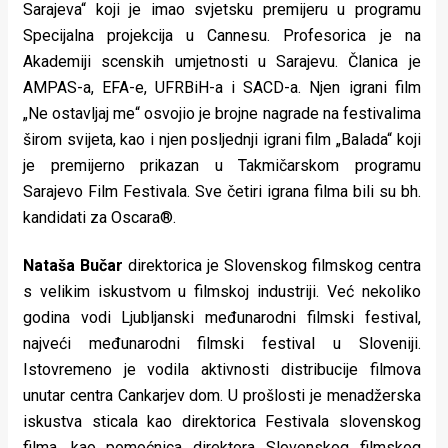
Sarajeva“ koji je imao svjetsku premijeru u programu
Specijalna projekcija u Cannesu. Profesorica je na
Akademiji scenskih umjetnosti u Sarajevu. Članica je
AMPAS-a, EFA-e, UFRBiH-a i SACD-a. Njen igrani film
„Ne ostavljaj me“ osvojio je brojne nagrade na festivalima
širom svijeta, kao i njen posljednji igrani film „Balada“ koji
je premijerno prikazan u Takmičarskom programu
Sarajevo Film Festivala. Sve četiri igrana filma bili su bh.
kandidati za Oscara®.
Nataša Bučar
direktorica je Slovenskog filmskog centra
s velikim iskustvom u filmskoj industriji. Već nekoliko
godina vodi Ljubljanski međunarodni filmski festival,
najveći međunarodni filmski festival u Sloveniji.
Istovremeno je vodila aktivnosti distribucije filmova
unutar centra Cankarjev dom. U prošlosti je menadžerska
iskustva sticala kao direktorica Festivala slovenskog
filma, kao pomoćnica direktora Slovenskog filmskog