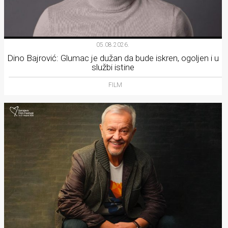
05.08.2026.
Dino Bajrović: Glumac je dužan da bude iskren, ogoljen i u
službi istine
FILM