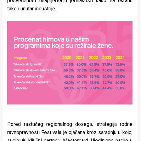
posvećenost unaprjeđenju jednakosti kako na ekranu
tako i unutar industrije.
Pored rastućeg regionalnog dosega, strategija rodne
ravnopravnosti Festivala je ojačana kroz saradnju u kojoj
sudjeluju ključni partneri: Mastercard, Ujedinjene nacije u