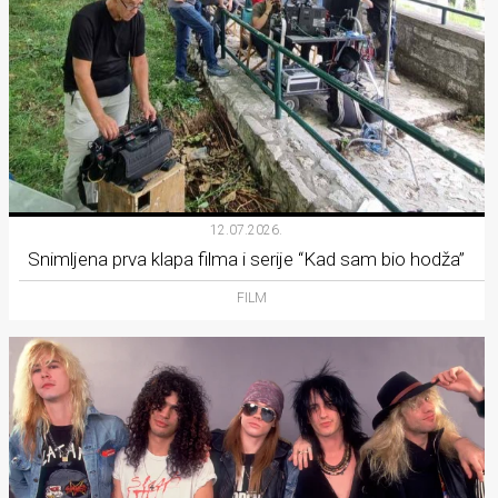
12.07.2026.
Snimljena prva klapa filma i serije “Kad sam bio hodža”
FILM