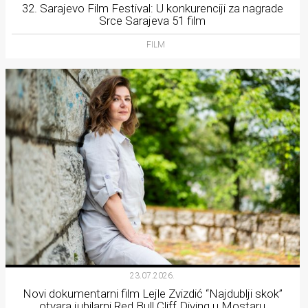
32. Sarajevo Film Festival: U konkurenciji za nagrade
Srce Sarajeva 51 film
FILM
23.07.2026.
Novi dokumentarni film Lejle Zvizdić “Najdublji skok”
otvara jubilarni Red Bull Cliff Diving u Mostaru